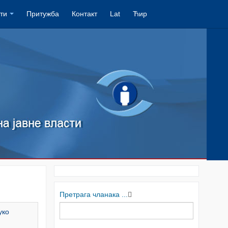
ти
Притужба
Контакт
Lat
Ћир
Претрага чланака ...
уко