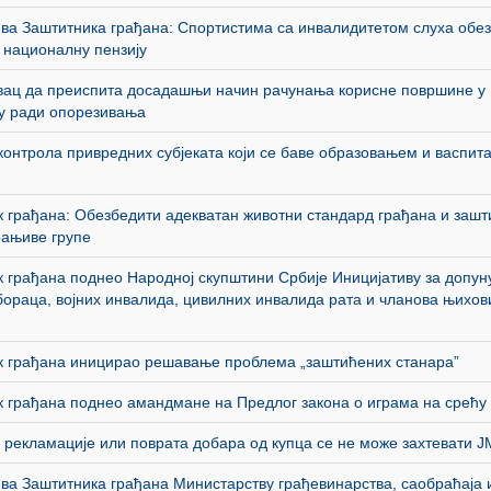
ва Заштитника грађана: Спортистима са инвалидитетом слуха обе
 националну пензију
вац да преиспита досадашњи начин рачунања корисне површине у
у ради опорезивања
контрола привредних субјеката који се баве образовањем и васпи
 грађана: Обезбедити адекватан животни стандард грађана и зашт
рањиве групе
 грађана поднео Народној скупштини Србије Иницијативу за допун
ораца, војних инвалида, цивилних инвалида рата и чланова њихов
к грађана иницирао решавање проблема „заштићених станара”
 грађана поднео амандмане на Предлог закона о играма на срећу
рекламације или поврата добара од купца се не може захтевати 
ва Заштитника грађана Министарству грађевинарства, саобраћаја 