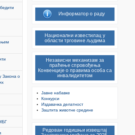
збедити
Информатор о раду
Национални известилац у
области трговине људима
тањем
ити
Независни механизам за
праћење спровођења
Конвенције о правима особа са
инвалидитетом
у Закона о
их
Јавне набавке
Конкурси
Издавачка делатност
Заштита животне средине
ЈМБГ
Редован годишњи извештај
и