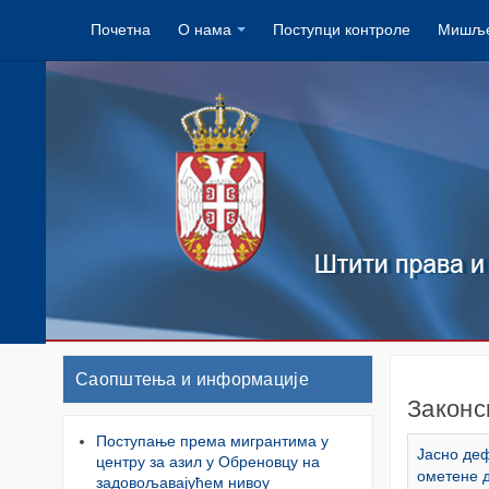
Почетна
О нама
Поступци контроле
Мишље
Саопштења и информације
Законс
Поступање према мигрантима у
Јасно де
центру за азил у Обреновцу на
ометене 
задовољавајућем нивоу