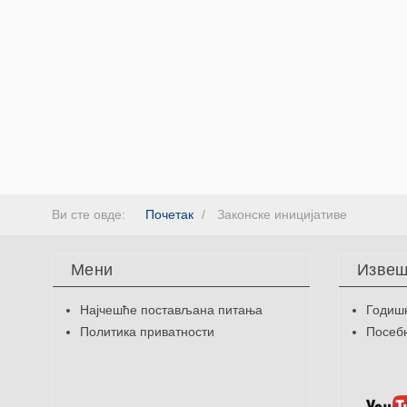
Ви сте овде:
Почетак
Законске иницијативе
Мени
Извеш
Најчешће постављана питања
Годиш
Политика приватности
Посебн