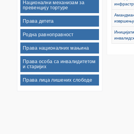
Национални механизам за
инфрастру
превенцију тортуре
Амандман
Права детета
извршењу
Иницијати
Родна равноправност
инвалидс
Права националних мањина
Права особа са инвалидитетом
и старијих
Права лица лишених слободе