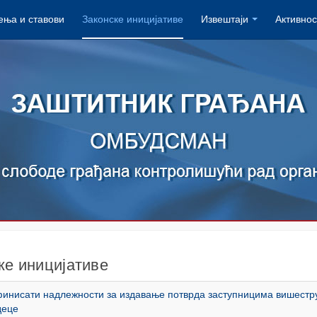
ња и ставови
Законске иницијативе
Извештаји
Активнос
ке иницијативе
финисати надлежности за издавање потврда заступницима вишестр
деце