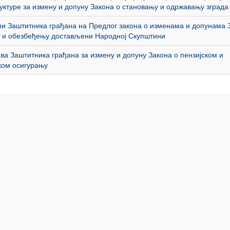
ктуре за измену и допуну Закона о становању и одржавању зграда
и Заштитника грађана на Предлог закона о изменама и допунама 
 и обезбеђењу достављени Народној Скупштини
ва Заштитника грађана за измену и допуну Закона о пензијском и
ком осигурању