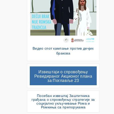
Видео спот кампање против дечјих
бракова
Извештаји о спровођењу
Ревидираног Акционог плана
за Поглавље 23
Посебан извештај Заштитника
грађана о спровођењу стратегије за
социјално укључивање Рома и
Ромкиња са препорукама