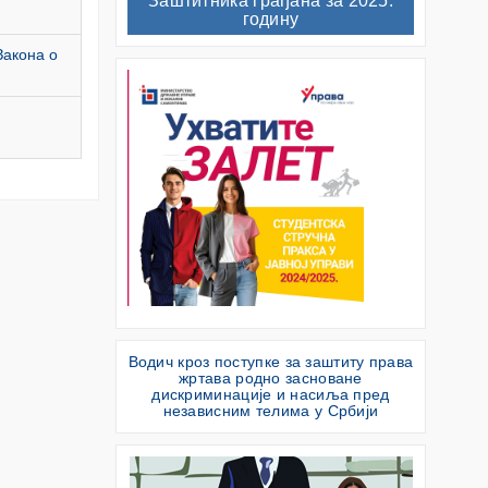
Заштитника грађана за 2025.
годину
Закона о
Водич кроз поступке за заштиту права
жртава родно засноване
дискриминације и насиља пред
независним телима у Србији