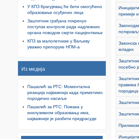
У КПЗ Крагујевац ће бити омогућено
Иницијати
образовање осуђених лица
премије и
Заштитник грађана покренуо
Законода
поступак контроле рада надлежних
поткровљ
органа поводом смрти пацијенткиње
КПЗ за малолетнике у Ваљеву
Законска 
уважио препоруке НПМ-а
младих
Заштитник
посебно 
Из медија
Заштитник
правима б
Пашалић за РТС: Моментална
породица
реакција најважнија када приметимо
породично насиље
Заштитни
Пашалић за РТС: Помака у
инклузивном образовању има,
Заштитник
најважније је разбити предрасуде
Приликом 
Иницијати