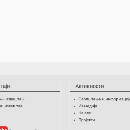
таји
Активности
њи извештаји
Саопштења и информациј
и извештаји
Из медија
Најаве
Пројекти