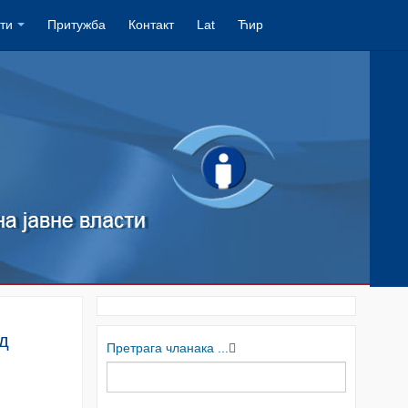
ти
Притужба
Контакт
Lat
Ћир
д
Претрага чланака ...