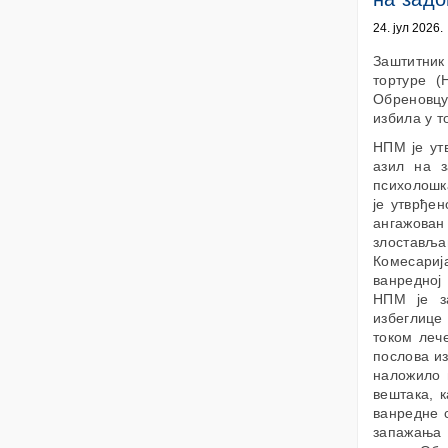
24. јул 2026.
Заштитник
тортуре (
Обреновцу
избила у т
НПМ је ут
азил на з
психолошк
је утврђе
ангажова
злоставља
Комесариј
ванредној 
НПМ је з
избеглице
током леч
послова из
наложило 
вештака, к
ванредне 
запажања 