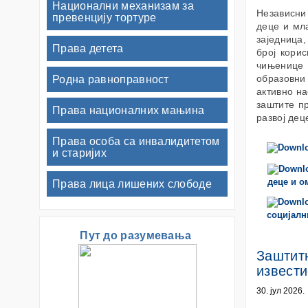
Национални механизам за
Независни
превенцију тортуре
деце и мл
заједница,
Права детета
број корис
чињенице 
образовни
Родна равноправност
активно н
заштите п
Права националних мањина
развој дец
Права особа са инвалидитетом
и старијих
деце и о
Права лица лишених слободе
социјалн
Пут до разумевања
Заштитн
извести
30. јул 2026.