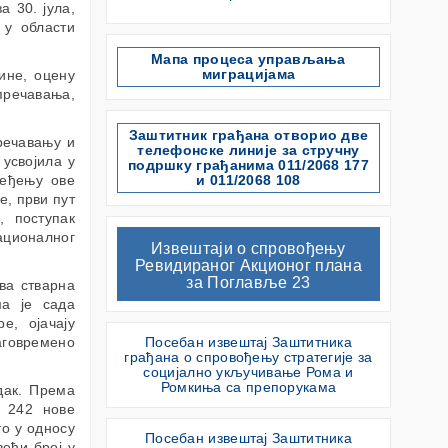
 30. јула,
 у области
Мапа процеса управљања
миграцијама
ине, оцену
пречавања,
Заштитник грађана отворио две
речавању и
телефонске линије за стручну
 усвојила у
подршку грађанима 011/2068 177
ређењу ове
и 011/2068 108
е, први пут
, поступак
Националног
Извештаји о спровођењу
Ревидираног Акционог плана
за Поглавље 23
ва стварна
ма је сада
е, ојачају
лаговремено
Посебан извештај Заштитника
грађана о спровођењу стратегије за
социјално укључивање Рома и
Ромкиња са препорукама
дак. Према
 242 нове
о у односу
Посебан извештај Заштитника
већи број у