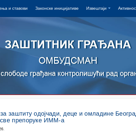
ња и ставови
Законске иницијативе
Извештаји
Активнос
за заштиту одојчади, деце и омладине Београ
 све препоруке ИММ-а
26.