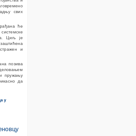
ојанства и
говремено
радњу свих
грађана ће
а системске
ра. Циљ је
 заштићена
истражен и
ана позива
 деловањем
 и пружању
фикасно да
еновцу