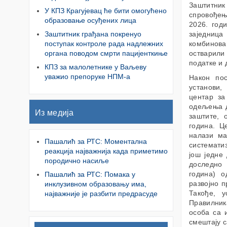
Заштитни
У КПЗ Крагујевац ће бити омогућено
спровођењ
образовање осуђених лица
2026. год
Заштитник грађана покренуо
заједниц
поступак контроле рада надлежних
комбинова
органа поводом смрти пацијенткиње
остварили
податке и 
КПЗ за малолетнике у Ваљеву
уважио препоруке НПМ-а
Након пос
установи,
центар за
одељења д
Из медија
заштите, 
година. Ц
налази ма
Пашалић за РТС: Моментална
системати
реакција најважнија када приметимо
још једне
породично насиље
доследно 
година) о
Пашалић за РТС: Помака у
развојно п
инклузивном образовању има,
Такође, у
најважније је разбити предрасуде
Правилник
особа са 
смештају с