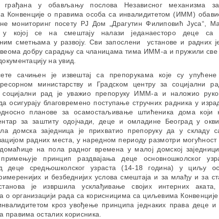
к грађана у обављању послова Независног механизма з
а Конвенције о правима особа са инвалидитетом (ИММ) обавио 
ине мониторинг посету РЈ Дом „Драгутин Филиповић Јуса“, М
а у којој се на смештају налази једанаесторо деце са
ним сметњама у развоју. Сви запослени установе и радних ј
 веома добру сарадњу са чланицама тима ИММ-а и пружили све
документацију на увид.
ете сачињен је извештај са препорукама које су упућене
 ресорном министарству и Градском центру за социјални ра
 социјални рад је уважио препоруку ИММ-а и наложио рук
а осигурају благовремено поступање стручних радника у изра
односно планове за осамостаљивање штићеника дома који
ентар за заштиту одојчади, деце и омладине Београд у окви
ла домска заједница је прихватио препоруку да у складу 
зацијом радних места, у наредном периоду размотри могућност
 домаћице на пола радног времена у малој домској заједници
примењује принцип раздвајања деце основношколског узр
д деце средњошколског узраста (14-18 година) у циљу о
римеренијих и безбеднијих услова смештаја и за млађу и за ст
станова је извршила усклађивање својих интерних аката,
а о организацији рада са корисницима са циљевима Конвенције
инвалидитетом кроз увођење принципа једнаких права деце и
а правима осталих корисника.