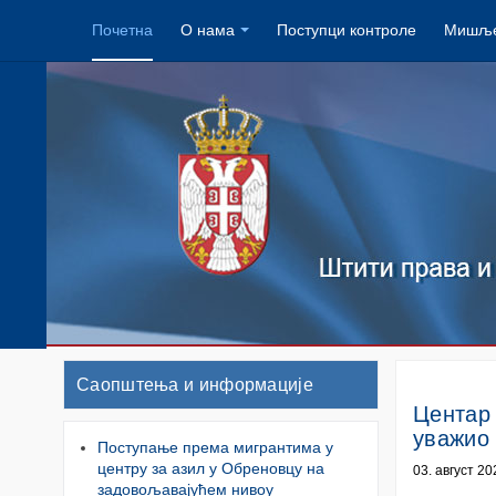
Почетна
О нама
Поступци контроле
Мишље
Саопштења и информације
Центар 
уважио
Поступање према мигрантима у
центру за азил у Обреновцу на
03. август 20
задовољавајућем нивоу