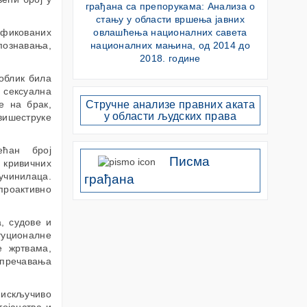
грађана са препорукама: Анализа о
стању у области вршења јавних
ификованих
овлашћења националних савета
познавања,
националних мањина, од 2014 до
2018. године
 облик била
 сексуална
е на брак,
Стручне анализе правних аката
у области људских права
ишеструке
ећан број
Писма
 кривичних
учинилаца.
грађана
проактивно
, судове и
туционалне
е жртвама,
спречавања
 искључиво