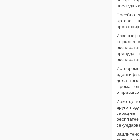
последњих
Посебно з
жртава, ш
превенције
Извештај п
је радна 
експлоата
принуде 
експлоатац
Истоврем
идентифик
дела трго
Према оце
откривање 
Иако су т
друге над
сарадње, 
бесплатне
секундарне
Заштитник