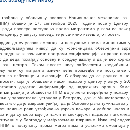
 грађана у обављању послова Националног механизма за 
НПМ) обавио је 17. септембра 2025. године посету Центру
 ради провере поступања према мигрантима у вези са пожар
ом центру у августу месецу, те је сачинио извештај о посети.
врдио да су услови смештаја и поступање према мигрантима у
адовољавајућем нивоу, да су корисницима обезбеђени здр
а подршка и различити програми социјализације и правне помо
но да деца похађају основну и средњу школу и да је део корис
н ван центра. Током посете нису забележени кредибилни
њу нити су мигранти изнели веће примедбе на поступање 
ата за избеглице и миграције. С обзиром да се радило о не
посети, која је обављена након пожара у центру у августу 20
атражио додатне информације од надлежних органа. Комес
 и миграције је обавестио НПМ да је жена повређена у пожару
ења у здравственој установи у Београду, док је Министарство 
вестило да је извршен увиђај, да је Основно јавно тужилаштво 
вештачење ради утврђивања узрока пожара и добило налаз
ао и да су мере које је након инспекцијског надзора наложил
ситуације у Београду у међувремену извршене. Извештај садрж
НПМ о поступању према мигрантима и условима смештаја у