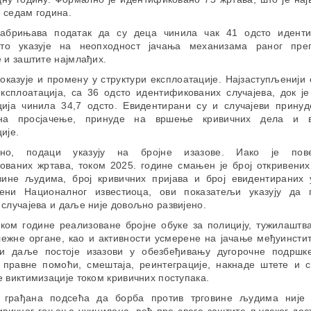
 седам година.
абрињава податак да су деца чинила чак 41 одсто идент
то указује на неопходност јачања механизама раног пре
 и заштите најмлађих.
оказује и промену у структури експлоатације. Најзаступљенији
експлоатација, са 36 одсто идентификованих случајева, док је
ција чинила 34,7 одсто. Евидентирани су и случајеви принуд
на просјачење, принуде на вршење кривичних дела и в
ије.
ено, подаци указују на бројне изазове. Иако је пов
ованих жртава, током 2025. године смањен је број откривених
вине људима, број кривичних пријава и број евидентираних 
ни Националног известиоца, ови показатељи указују да 
случајева и даље није довољно развијено.
оком године реализоване бројне обуке за полицију, тужилаштва
лежне органе, као и активности усмерене на јачање међуинсти
и даље постоје изазови у обезбеђивању дугорочне подршк
 правне помоћи, смештаја, реинтеграције, накнаде штете и 
 виктимизације током кривичних поступака.
 грађана подсећа да борба против трговине људима није