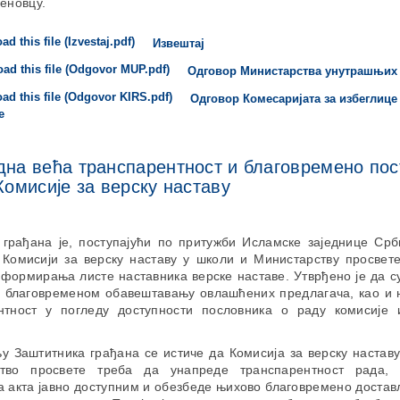
еновцу.
Извештај
Одговор Министарства унутрашњих
Одговор Комесаријата за избеглице
е
дна већа транспарентност и благовремено по
Комисије за верску наставу
 грађана је, поступајући по притужби Исламске заједнице Срби
омисији за верску наставу у школи и Министарству просвете
формирања листе наставника верске наставе. Утврђено је да с
у благовременом обавештавању овлашћених предлагача, као и
нтност у погледу доступности пословника о раду комисије 
 Заштитника грађана се истиче да Комисија за верску наставу
ство просвете треба да унапреде транспарентност рада, 
а акта јавно доступним и обезбеде њихово благовремено доста