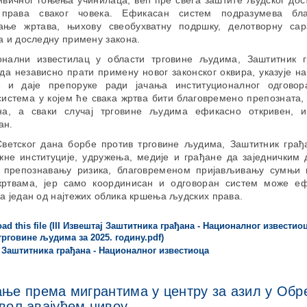
ивичног гоњења учинилаца, већ пре свега заштите људског дост
 права сваког човека. Ефикасан систем подразумева бла
ање жртава, њихову свеобухватну подршку, делотворну са
а и доследну примену закона.
нални известилац у области трговине људима, Заштитник 
да независно прати примену новог законског оквира, указује н
е и даје препоруке ради јачања институционалног одгово
система у којем ће свака жртва бити благовремено препозната,
а, а сваки случај трговине људима ефикасно откривен, 
ан.
ветског дана борбе против трговине људима, Заштитник грађ
жне институције, удружења, медије и грађане да заједничким
 препознавању ризика, благовременом пријављивању сумњи
ртвама, јер само координисан и одговоран систем може е
а један од најтежих облика кршења људских права.
 Заштитника грађана - Националног известиоца
ње према мигрантима у центру за азил у Обр
овољавајућем нивоу