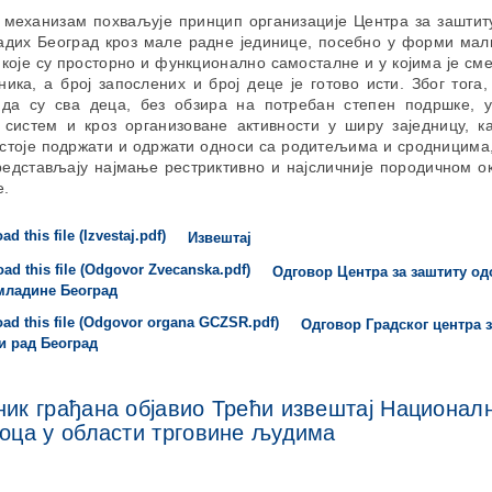
 механизам похваљује принцип организације Центра за заштиту
адих Београд кроз мале радне јединице, посебно у форми мал
 које су просторно и функционално самосталне и у којима је с
ника, а број запослених и број деце је готово исти. Због тога,
да су сва деца, без обзира на потребан степен подршке, 
 систем и кроз организоване активности у ширу заједницу, к
астоје подржати и одржати односи са родитељима и сродницима,
редстављају најмање рестриктивно и најсличније породичном о
е.
Извештај
Одговор Центра за заштиту од
младине Београд
Одговор Градског центра 
и рад Београд
ик грађана објавио Трећи извештај Национал
оца у области трговине људима