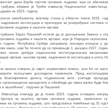
ветског дана борбе против трговине људима, који се обележава
 грађана објавио је Трећи извештај Националног известиоца
удима за 2025. годину.
доноси свеобухватну анализу стања у области током 2025. год
 надлежних институција и препоруке за унапређење система с
трговине људима и заштите жртава.
 грађана Зоран Пашалић истиче да је доношењем Закона о сп
трговине људима и заштити жртава, који је Народна скупштина
е године, Република Србија направила значајан искорак у у
ови закон, који ће почети да се примењује 1. јануара 2027. годин
твен начин уређује национални институционални механизам
ције жртава, њихова права, надлежности институција и улогу 
.
м закона створен је чврст нормативни темељ, али ће се њего
мерити искључиво доследном применом. Пред институција
а благовремено донесу подзаконске акте, ускладе процедур
и организационе капацитете и обезбеде да свака жртва буде б
 и заштићена“, поручио је Пашалић.
 Извештаја показују да је током 2025. године остварен напре
 Центра за заштиту жртава трговине људима, примљене су
умње на трговину људима, што представља повећање од 31 одст
ну годину. Формално је идентификовано 75 жртава, што је нај