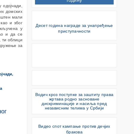
годину
 одојчади,
их домских
мештен мали
 као и због
Десет година награде за унапређење
укључена у
приступачности
ао и да се
 ти облици
кружење за
ојчади,
за
Водич кроз поступке за заштиту права
жртава родно засноване
дискриминације и насиља пред
независним телима у Србији
ног
Видео спот кампање против дечјих
бракова