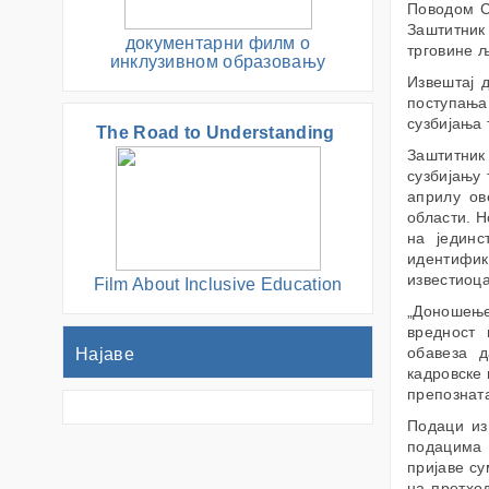
Поводом С
Заштитник
документарни филм о
трговине љ
инклузивном образовању
Извештај 
поступања
сузбијања 
The Road to Understanding
Заштитник
сузбијању 
априлу ов
области. Н
на јединс
идентифика
известиоца
Film About Inclusive Education
„Доношење
вредност 
обавеза д
Најаве
кадровске 
препозната
Подаци из
подацима
пријаве с
на претход