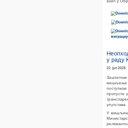
азил у Обр
миграциј
Неопхо
у раду 
22. јул 2026.
Заштитник
мишљење К
поступком 
пропусти 
транспаре
упутстава.
У мишљењу
Министар
релевантн