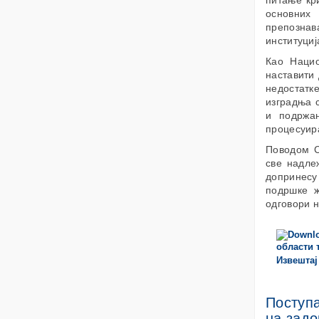
питање кр
основних
препознав
институциј
Као Нацио
наставити 
недостатк
изградња 
и подржан
процесуир
Поводом С
све надле
допринесу
подршке ж
одговори н
Извештај
Поступа
на зад