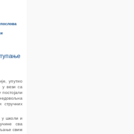
 послова
 и
ступање
је, упутио
 у вези са
у постојали
 недовољна
и стручних
 у школи и
учине сва
вљање свим