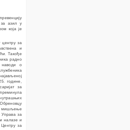
превенцију
 за азил у
ом која је
 центру за
авствена и
ћи. Такође
ника радно
 наводи о
службеника
најављеној
25. године,
аријат за
 преминула
унутрашњих
у Обреновцу
 и мишљење
а Управа за
и налазе и
 Центру за