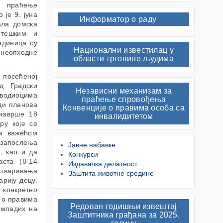
а праћење
је 9. јуна
Информатор о раду
ала домска
 тешким и
единица су
Национални известилац у
 неопходне
области трговине људима
 посећеној
д. Градски
Независни механизам за
оводиоцима
праћење спровођења
ди планова
Конвенције о правима особа са
 наврше 18
инвалидитетом
ру које се
са важећом
 запослења
Јавне набавке
, као и да
Конкурси
аста (8-14
Издавачка делатност
стваривања
Заштита животне средине
арију децу.
 конкретно
 о правима
Редован годишњи извештај
 младих на
Заштитника грађана за 2025.