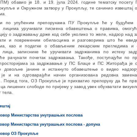
НПМ) обавио је 18. и 19. јула 2024. године тематску посету П
окупље и Окружном затвору у Прокупљу, те сачинио извештај о
ма.
ући по упућеним препорукама ПУ Прокупље ће у будућем 
 лицима уручивати писмена обавештења о правима, омогу
цију о задржавању држе код себе уколико то желе, надзор над 
ати и повременим обиласцима и разговорима што ће евиде
има, као и податке о обављеним лекарским прегледима и 
 лица, записнике ће уручивати задржанима по истеку за
ће рачунати почетак задржавања. Такође, поступајући по п
просторијама за задржавање у ПС Блаце и ПС Житорађа је 
е довољне јачине и истакнуто обавештење о видео надзор
 је и на одговарајући начин организована редовна замен
. Поред тога, ОЗ Прокупље је прихватио препоруку да ће прв
ца лишених слободе по пријему у завод увек обухватати визуе
 тела.
ештај
овор Министарства унутрашњих послова
овор Министарства унутрашњих послова - допуна
говор ОЗ Прокупље