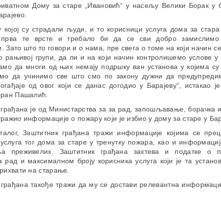
приватном Дому за старе „Ивановић“ у насељу Велики Борак у б
арајево.
 којој су страдали људи, и то корисници услуга дома за стара
, прва те врсте и требало би да се сви добро замислимо
 Зато што то говори и о нама, пре свега о томе на који начин с
о рањивој групи, да ли и на који начин контролишемо услове у
намо да многи од њих немају подршку ван установа у којима су
мо да учинимо све што смо по закону дужни да предупред
огађаје од овог који се данас догодио у Барајеву“, истакао ј
Зоран Пашалић.
грађана је од Министарства за за рад, запошљавање, борачка 
ражио информације о пожару који је избио у дому за старе у Ба
талог, Заштитник грађана тражи информације којима се прец
услуга тог дома за старе у тренутку пожара, као и информаци
ња преживелих. Заштитник грађана захтева и податке о п
 рад и максималном броју корисника услуга који је та устано
прихвати на старање.
 грађана такође тражи да му се достави релевантна информациј