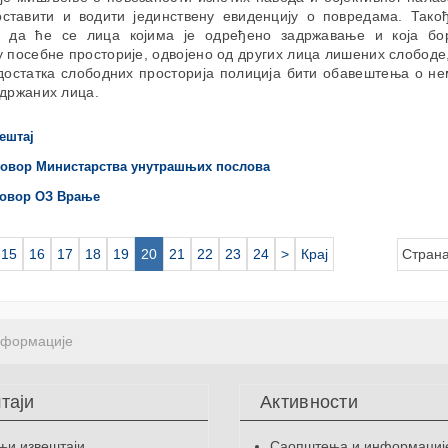
оставити и водити јединствену евиденцију о повредама. Тако
 да ће се лица којима је одређено задржавање и која б
 посебне просторије, одвојено од других лица лишених слободе,
едостатка слободних просторија полиција бити обавештења о не
адржаних лица.
ештај
овор Министарства унутрашњих послова
овор ОЗ Врање
15
16
17
18
19
20
21
22
23
24
>
Крај
Страна
нформације
таји
Активности
њи извештаји
Саопштења и информациј