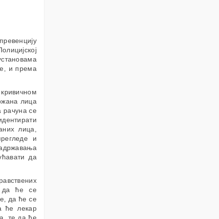
превенцију
олицијској
 установама
е, и према
 кривичном
ржана лица
а рачуна се
идентирати
аних лица,
прегледе и
задржавања
ућавати да
равствених
 да ће се
е, да ће се
а ће лекар
а, те да ће