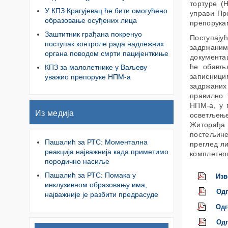
тортуре (
У КПЗ Крагујевац ће бити омогућено
управи Пр
образовање осуђених лица
препорука
Заштитник грађана покренуо
Поступај
поступак контроле рада надлежних
задржаним
органа поводом смрти пацијенткиње
документа
ће обављ
КПЗ за малолетнике у Ваљеву
записниц
уважио препоруке НПМ-а
задржаних
правилно 
НПМ-а, у 
Из медија
осветљењ
Житорађа
постељине
Пашалић за РТС: Моментална
преглед ли
реакција најважнија када приметимо
комплетног
породично насиље
Пашалић за РТС: Помака у
Изв
инклузивном образовању има,
Одг
најважније је разбити предрасуде
Одг
Од