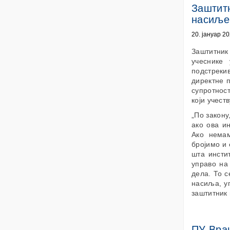
Заштитн
насиље
20. јануар 20
Заштитник
учеснике 
подстреки
директне 
супротнос
који учест
„По закону
ако ова и
Ако нема
бројимо и
шта инсти
управо на
дела. То с
насиља, уг
заштитник
ПУ Врањ