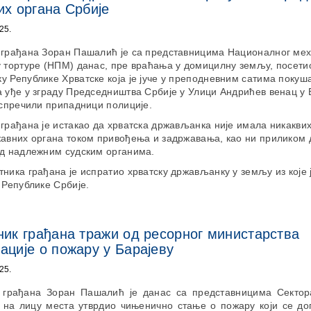
х органа Србије
25.
 грађана Зоран Пашалић је са представницима Националног мех
у тортуре (НПМ) данас, пре враћања у домицилну земљу, посети
 Републике Хрватске која је јуче у преподневним сатима покуш
 уђе у зграду Председништва Србије у Улици Андрићев венац у 
 спречили припадници полиције.
грађана je истакао да хрватска држављанка није имала никакви
жавних органа током привођења и задржавања, као ни приликом
ед надлежним судским органима.
никa грађана је испратио хрватску држављанку у земљу из које 
 Републике Србије.
ик грађана тражи од ресорног министарства
ције о пожару у Барајеву
25.
 грађана Зоран Пашалић је данас са представницима Сектор
 на лицу места утврдио чињенично стање о пожару који се до