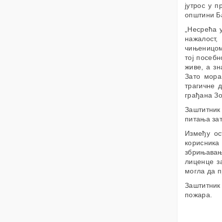
јутрос у 
општини Б
„Несрећа у
нажалост
чињеницом.
тој посебн
живе, а з
Зато мора
трагичне д
грађана 
Заштитник 
питања зат
Између ос
корисника 
збрињава
лиценце за
могла да 
Заштитник
пожара.