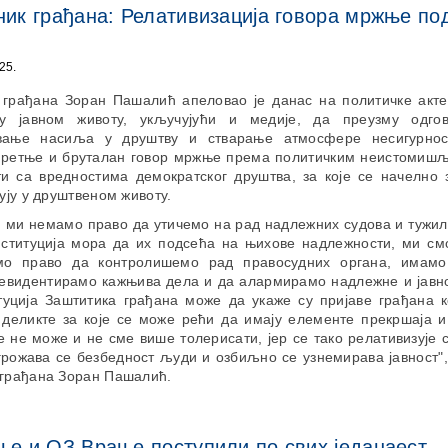
ик грађана: Релативизација говора мржње по
25.
 грађана Зоран Пашалић апеловао је данас на политичке акте
у јавном животу, укључујући и медије, да преузму одго
вање насиља у друштву и стварање атмосфере несигурнос
претње и бруталан говор мржње према политичким неистомиш
ти са вредностима демократског друштва, за које се начелно 
вују у друштвеном животу.
, ми немамо право да утичемо на рад надлежних судова и тужи
нституција мора да их подсећа на њихове надлежности, ми см
мо право да контролишемо рад правосудних органа, имамо
 евидентирамо кажњива дела и да алармирамо надлежне и јавно
туција Заштитика грађана може да укаже су пријаве грађана ко
 деликте за које се може рећи да имају елементе прекршаја и
е не може и не сме више толерисати, јер се тако релативизује 
рожава се безбедност људи и озбиљно се узнемирава јавност",
 грађана Зоран Пашалић.
е и ОЗ Врање поступили по свих једанаест