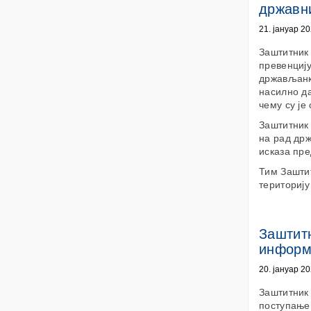
државни
21. јануар 20
Заштитник
превенциј
држављанку
насилно да
чему су је
Заштитник 
на рад др
исказа пр
Тим Заштит
територију
Заштитн
информа
20. јануар 20
Заштитник
поступање