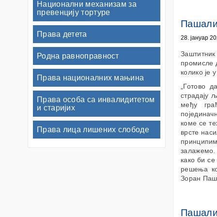
Национални механизам за
превенцију тортуре
Пашалић
Права детета
28. јануар 20
Заштитник
Родна равноправност
промисле д
колико је 
Права националних мањина
„Готово д
страдају љ
Права особа са инвалидитетом
међу гра
и старијих
појединачн
коме се те
Права лица лишених слободе
врсте наси
принципима
залажемо.
како би се
решења ко
Зоран Паш
Пашали