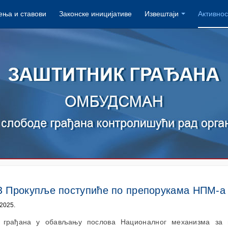
ња и ставови
Законске иницијативе
Извештаји
Активнос
З Прокупље поступиће по препорукама НПМ-а
2025.
 грађана у обављању послова Националног механизма за 