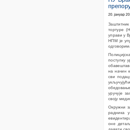
препор
20. јануар 20
Заштитник
тортуре (
управи у В
НПМ је уп
одговорим
Полицијск
поступку 
обавештава
на начин 
сви подац
укључујућ
обедовање
уручује з
своју меди
Окружни з
радника 
евидентира
оне детаљ
давати сво