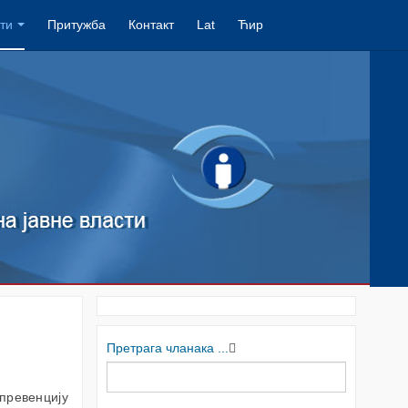
ти
Притужба
Контакт
Lat
Ћир
Претрага чланака ...
превенцију