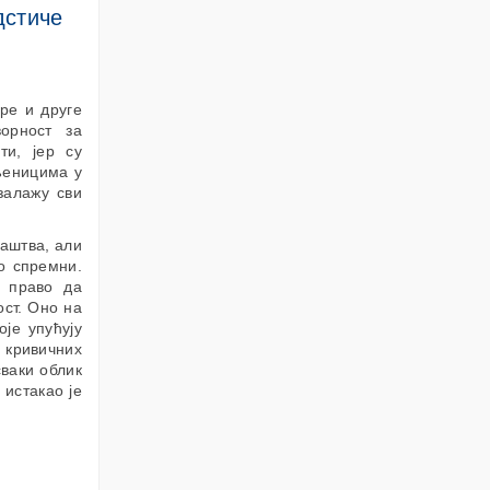
дстиче
ре и друге
ворност за
ти, јер су
љеницима у
залажу сви
лаштва, али
о спремни.
 право да
ст. Оно на
је упућују
 кривичних
сваки облик
 истакао је