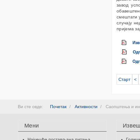
завод усп
обавештен
смештати у
случају н
пријема з
Изв
Одг
Одг
Старт
<
Ви сте овде:
Почетак
Активности
Саопштења и и
Мени
Извеш
Најчешће постављана питања
Годиш