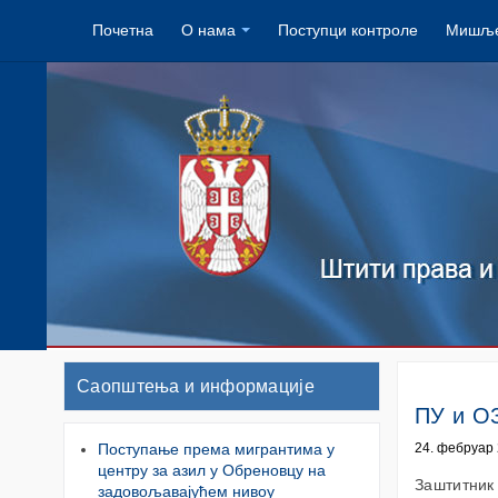
Почетна
О нама
Поступци контроле
Мишље
Саопштења и информације
ПУ и О
Поступање према мигрантима у
24. фебруар 
центру за азил у Обреновцу на
Заштитник
задовољавајућем нивоу