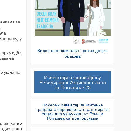
анизма за
о
ала
Београду, у
Видео спот кампање против дечјих
х примедби
бракова
 давања
је ушла на
Извештаји о спровођењу
Ревидираног Акционог плана
за Поглавље 23
Посебан извештај Заштитника
грађана о спровођењу стратегије за
социјално укључивање Рома и
Ромкиња са препорукама
а за хитно
годио рано