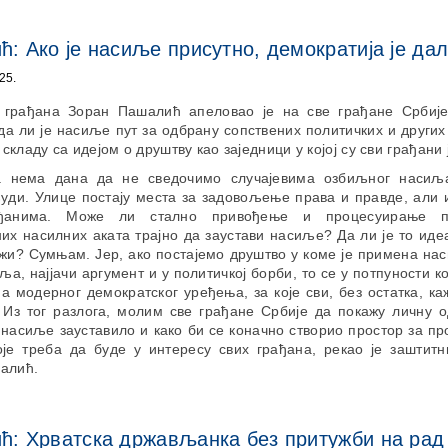
: Ако је насиље присутно, демократија је да
25.
 грађана Зоран Пашалић апеловао је на све грађане Србиј
а ли је насиље пут за одбрану сопствених политичких и други
у складу са идејом о друштву као заједници у којој су сви грађан
а нема дана да не сведочимо случајевима озбиљног насиљ
уди. Улице постају места за задовољење права и правде, али 
ђанима. Може ли стално привођење и процесуирање п
их насилних аката трајно да заустави насиље? Да ли је то ид
жи? Сумњам. Јер, ако постајемо друштво у коме је примена на
ља, најјачи аргумент и у политичкој борби, то се у потпуности к
 модерног демократског уређења, за које сви, без остатка, к
 Из тог разлога, молим све грађане Србије да покажу личну о
 насиље зауставило и како би се коначно створио простор за 
је треба да буде у интересу свих грађана, рекао је заштитн
алић.
ћ: Хрватска држављанка без притужби на рад