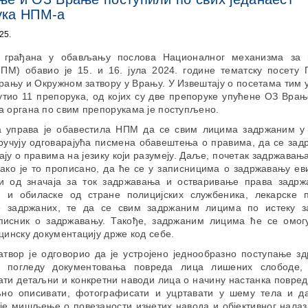
ука НПМ-а
25.
 грађана у обављању послова Националног механизма за 
НПМ) обавио је 15. и 16. јула 2024. године тематску посету П
рању и Окружном затвору у Врању. У Извештају о посетама тим
утио 11 препорука, од којих су две препоруке упућене ОЗ Врањ
а органа по свим препорукама је поступљено.
а управа је обавестила НПМ да се свим лицима задржаним у
уручују одговарајућа писмена обавештења о правима, да се зад
ју о правима на језику који разумеју. Даље, почетак задржавањ
како је то прописано, да ће се у записницима о задржавању ев
и од значаја за ток задржавања и остваривање права задрж
и и обиласке од стране полицијских службеника, лекарске 
 задржаних, те да се свим задржаним лицима по истеку 
аписник о задржавању. Такође, задржаним лицима ће се омог
цинску документацију држе код себе.
атвор је одговорио да је устројено једнообразно поступање зд
у погледу документовања повреда лица лишених слободе,
ти детаљни и конкретни наводи лица о начину настанка повред
но описивати, фотографисати и уцртавати у шему тела и д
је мишљење о повезаности изнетих навода и објективног налаз