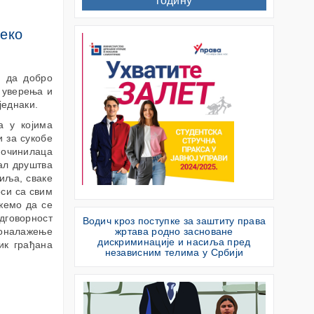
годину
леко
е да добро
х уверења и
и једнаки.
а у којима
и за сукобе
очинилаца
еал друштва
сиља, сваке
оси са свим
ажемо да се
дговорност
Водич кроз поступке за заштиту права
проналажење
жртава родно засноване
дискриминације и насиља пред
ик грађана
независним телима у Србији