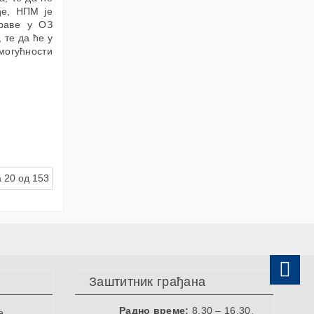
ђе, НПМ је
ораве у ОЗ
 те да ће у
могућности
 20 од 153
Заштитник грађана
Радно време:
8.30 – 16.30,
е