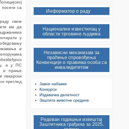
олицијској
 посети са
Информатор о раду
раду свим
ћити им да
Национални известилац у
задржанима
области трговине људима
нтирати у
обедовању
државања и
Независни механизам за
репорукама
праћење спровођења
обезбеђено
Конвенције о правима особа са
у, а у ПС
инвалидитетом
а и прање
и лекарски
лни преглед
Јавне набавке
Конкурси
Издавачка делатност
Заштита животне средине
Редован годишњи извештај
Заштитника грађана за 2025.