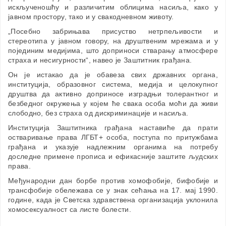
искљученошћу и различитим облицима насиља, како у
јавном простору, тако и у свакодневном животу.
„Посебно забрињава присуство нетрпељивости и
стереотипа у јавном говору, на друштвеним мрежама и у
појединим медијима, што доприноси стварању атмосфере
страха и несигурности“, навео је Заштитник грађана.
Он је истакао да је обавеза свих државних органа,
институција, образовног система, медија и целокупног
друштва да активно доприносе изградњи толерантног и
безбедног окружења у којем ће свака особа моћи да живи
слободно, без страха од дискриминације и насиља.
Институција Заштитника грађана наставиће да прати
остваривање права ЛГБТ+ особа, поступа по притужбама
грађана и указује надлежним органима на потребу
доследне примене прописа и ефикасније заштите људских
права.
Међународни дан борбе против хомофобије, бифобије и
трансфобије обележава се у знак сећања на 17. мај 1990.
године, када је Светска здравствена организација уклонила
хомосексуалност са листе болести.