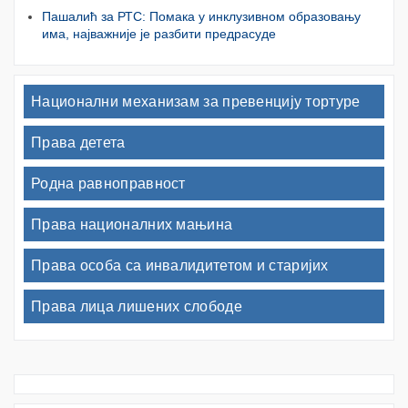
Пашалић за РТС: Помака у инклузивном образовању
има, најважније је разбити предрасуде
Национални механизам за превенцију тортуре
Права детета
Родна равноправност
Права националних мањина
Права особа са инвалидитетом и старијих
Права лица лишених слободе