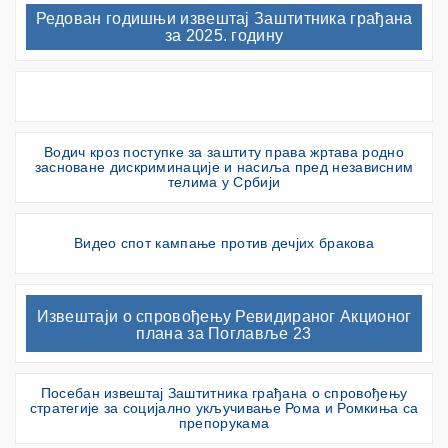
Редован годишњи извештај Заштитника грађана
за 2025. годину
Водич кроз поступке за заштиту права жртава родно
засноване дискриминације и насиља пред независним
телима у Србији
Видео спот кампање против дечјих бракова
Извештаји о спровођењу Ревидираног Акционог
плана за Поглавље 23
Посебан извештај Заштитника грађана о спровођењу
стратегије за социјално укључивање Рома и Ромкиња са
препорукама