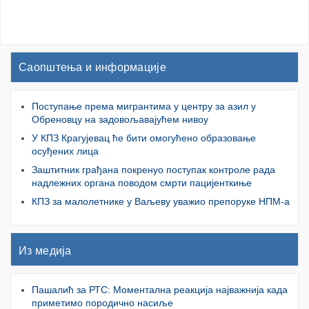
Саопштења и информације
Поступање према мигрантима у центру за азил у
Обреновцу на задовољавајућем нивоу
У КПЗ Крагујевац ће бити омогућено образовање
осуђених лица
Заштитник грађана покренуо поступак контроле рада
надлежних органа поводом смрти пацијенткиње
КПЗ за малолетнике у Ваљеву уважио препоруке НПМ-а
Из медија
Пашалић за РТС: Моментална реакција најважнија када
приметимо породично насиље