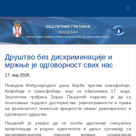
Друштво без дискриминације и
мржње је одговорност свих нас
17. мај 2026.
Поводом Међународног дана борбе против хомофобије,
бифобије и трансфобије, који се обележава 17. маја,
Заштитник грађана Зоран Пашалић поручио је да су
поштовање људског достојанства, равноправности и права
на различитост темељне вредности сваког демократског и
одговорног друштва.
Пашалић је указао да се особе другачије сексуалне
оријентације и родног идентитета и даље суочавају са
дискриминацијом, говором мржње, социјалном