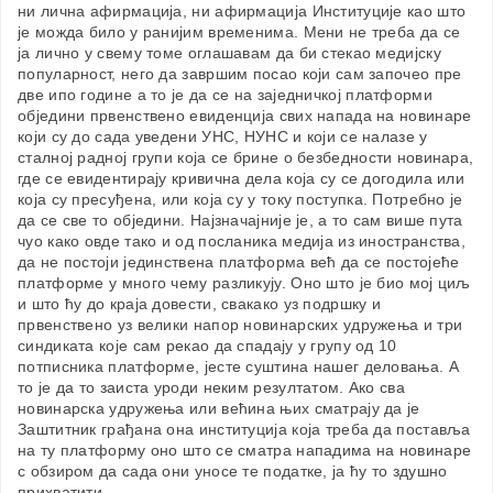
ни лична афирмација, ни афирмација Институције као што
је можда било у ранијим временима. Мени не треба да се
ја лично у свему томе оглашавам да би стекао медијску
популарност, него да завршим посао који сам започео пре
две ипо године а то је да се на заједничкој платформи
обједини првенствено евиденција свих напада на новинаре
који су до сада уведени УНС, НУНС и који се налазе у
сталној радној групи која се брине о безбедности новинара,
где се евидентирају кривична дела која су се догодила или
која су пресуђена, или која су у току поступка. Потребно је
да се све то обједини. Најзначајније је, а то сам више пута
чуо како овде тако и од посланика медија из иностранства,
да не постоји јединствена платформа већ да се постојеће
платформе у много чему разликују. Оно што је био мој циљ
и што ћу до краја довести, свакако уз подршку и
првенствено уз велики напор новинарских удружења и три
синдиката које сам рекао да спадају у групу од 10
потписника платформе, јесте суштина нашег деловања. А
то је да то заиста уроди неким резултатом. Ако сва
новинарска удружења или већина њих сматрају да је
Заштитник грађана она институција која треба да поставља
на ту платформу оно што се сматра нападима на новинаре
с обзиром да сада они уносе те податке, ја ћу то здушно
прихватити.