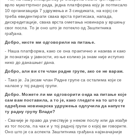
врло мукоттрпног рада, једна платформа коју је потписало
10 организација 7 удружења и 3 синдиката, на којој се
треба евидентирати свака врста притисака, напада,
дискредитације, свака врста ометања новинара у вршењу
свог посла. То је оно што је потекло од Заштитника
грађана.
Добро, нисте ми одговорили на питање.
- Наша платформа, како се она практично и назива и како
је познатија у јавности, из ње колико ја знам није иступио
нико до данашњег дана.
Добро, али ви сте члан радне групе, ако се не варам.
- Тако је. Ја јесам члан Радне групе са осталима који се
налазе у тој радној групи.
Добро. Можете ли ми одговорити онда на питање које
сам вам поставила, а то је, како гледате на то што су
одређена новинарска удружења одлучила да напусте
ту радну групу Владе?
- Свачије је право да учествује у неком послу или да изађе
из тог посла, па чак и у тој радној групи о којој ви говорите.
Оно што је са аспекта Заштитника грађана најзначајније