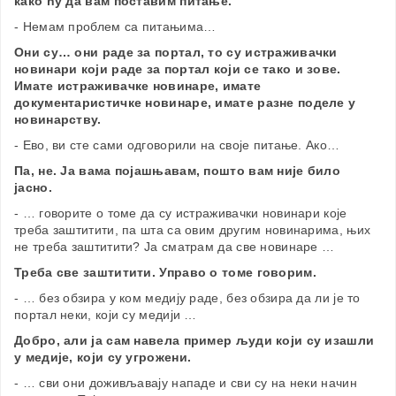
како ћу да вам поставим питање.
- Немам проблем са питањима…
Они су… они раде за портал, то су истраживачки
новинари који раде за портал који се тако и зове.
Имате истраживачке новинаре, имате
документаристичке новинаре, имате разне поделе у
новинарству.
- Ево, ви сте сами одговорили на своје питање. Ако…
Па, не. Ја вама појашњавам, пошто вам није било
јасно.
- … говорите о томе да су истраживачки новинари које
треба заштитити, па шта са овим другим новинарима, њих
не треба заштитити? Ја сматрам да све новинаре …
Треба све заштитити. Управо о томе говорим.
- … без обзира у ком медију раде, без обзира да ли је то
портал неки, који су медији …
Добро, али ја сам навела пример људи који су изашли
у медије, који су угрожени.
- … сви они доживљавају нападе и сви су на неки начин