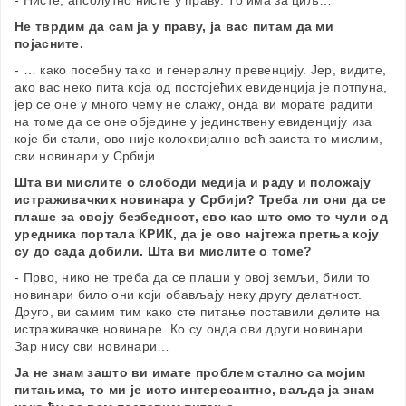
- Нисте, апсолутно нисте у праву. То има за циљ…
Не тврдим да сам ја у праву, ја вас питам да ми
појасните.
- … како посебну тако и генералну превенцију. Јер, видите,
ако вас неко пита која од постојећих евиденција је потпуна,
јер се оне у много чему не слажу, онда ви морате радити
на томе да се оне обједине у јединствену евиденцију иза
које би стали, ово није колоквијално већ заиста то мислим,
сви новинари у Србији.
Шта ви мислите о слободи медија и раду и положају
истраживачких новинара у Србији? Треба ли они да се
плаше за своју безбедност, ево као што смо то чули од
уредника портала КРИК, да је ово најтежа претња коју
су до сада добили. Шта ви мислите о томе?
- Прво, нико не треба да се плаши у овој земљи, били то
новинари било они који обављају неку другу делатност.
Друго, ви самим тим како сте питање поставили делите на
истраживачке новинаре. Ко су онда ови други новинари.
Зар нису сви новинари…
Ја не знам зашто ви имате проблем стално са мојим
питањима, то ми је исто интересантно, ваљда ја знам