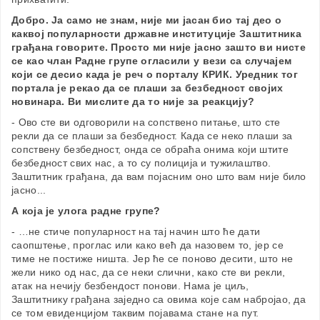
Добро. Ја само не знам, није ми јасан био тај део о
каквој популарности државне институције Заштитника
грађана говорите. Просто ми није јасно зашто ви нисте
се као члан Радне групе огласили у вези са случајем
који се десио када је реч о порталу КРИК. Уредник тог
портала је рекао да се плаши за безбедност својих
новинара. Ви мислите да то није за реакцију?
- Ово сте ви одговорили на сопствено питање, што сте
рекли да се плаши за безбедност. Када се неко плаши за
сопствену безбедност, онда се обраћа онима који штите
безбедност свих нас, а то су полиција и тужилаштво.
Заштитник грађана, да вам појасним оно што вам није било
јасно...
А која је улога радне групе?
- …не стиче популарност на тај начин што ће дати
саопштење, проглас или како већ да назовем то, јер се
тиме не постиже ништа. Јер ће се поново десити, што не
жели нико од нас, да се неки слични, како сте ви рекли,
атак на нечију безбендост понови. Нама је циљ,
Заштитнику грађана заједно са овима које сам набројао, да
се том евиденцијом таквим појавама стане на пут.