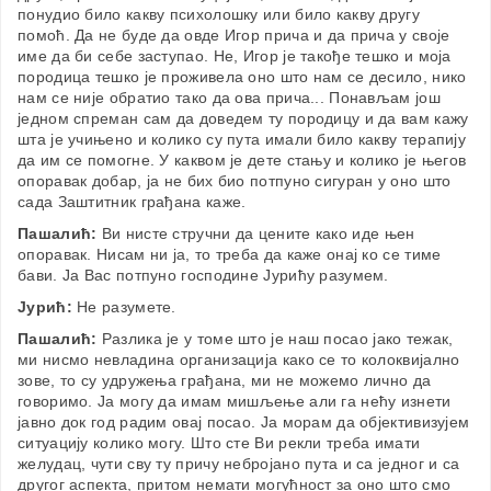
понудио било какву психолошку или било какву другу
помоћ. Да не буде да овде Игор прича и да прича у своје
име да би себе заступао. Не, Игор је такође тешко и моја
породица тешко је проживела оно што нам се десило, нико
нам се није обратио тако да ова прича... Понављам још
једном спреман сам да доведем ту породицу и да вам кажу
шта је учињено и колико су пута имали било какву терапију
да им се помогне. У каквом је дете стању и колико је његов
опоравак добар, ја не бих био потпуно сигуран у оно што
сада Заштитник грађана каже.
Пашалић:
Ви нисте стручни да цените како иде њен
опоравак. Нисам ни ја, то треба да каже онај ко се тиме
бави. Ја Вас потпуно господине Јурићу разумем.
Јурић:
Не разумете.
Пашалић:
Разлика је у томе што је наш посао јако тежак,
ми нисмо невладина организација како се то колоквијално
зове, то су удружења грађана, ми не можемо лично да
говоримо. Ја могу да имам мишљење али га нећу изнети
јавно док год радим овај посао. Ја морам да објективизујем
ситуацију колико могу. Што сте Ви рекли треба имати
желудац, чути сву ту причу небројано пута и са једног и са
другог аспекта, притом немати могућност за оно што смо