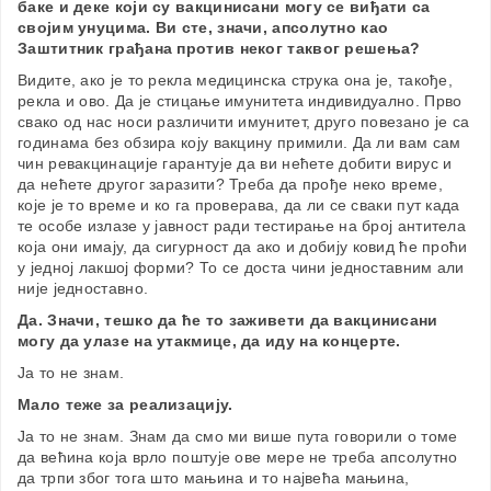
баке и деке који су вакцинисани могу се виђати са
својим унуцима. Ви сте, значи, апсолутно као
Заштитник грађана против неког таквог решења?
Видите, ако је то рекла медицинска струка она је, такође,
рекла и ово. Да је стицање имунитета индивидуално. Прво
свако од нас носи различити имунитет, друго повезано је са
годинама без обзира коју вакцину примили. Да ли вам сам
чин ревакцинације гарантује да ви нећете добити вирус и
да нећете другог заразити? Треба да прође неко време,
које је то време и ко га проверава, да ли се сваки пут када
те особе излазе у јавност ради тестирање на број антитела
која они имају, да сигурност да ако и добију ковид ће проћи
у једној лакшој форми? То се доста чини једноставним али
није једноставно.
Да. Значи, тешко да ће то заживети да вакцинисани
могу да улазе на утакмице, да иду на концерте.
Ја то не знам.
Мало теже за реализацију.
Ја то не знам. Знам да смо ми више пута говорили о томе
да већина која врло поштује ове мере не треба апсолутно
да трпи због тога што мањина и то највећа мањина,