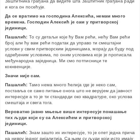
Заштитника грађана да видите шта Заштитник грађана ради
и кога он посећује.
Да се вратимо на господина Алексића, немам много
времена. Господин Алексић је сам у притворској
јединици.
Пашалић:
То су детаљи које ћу Вам рећи, нећу Вам рећи
број али ћу вам рећи податак да управо ти смештајни
услови у свим притворским јединицама, морају да буду под
одређеним условима, по оним условима које је прописала
међународна заједница. Ми смо потписници те
кокнвенције.
Значи није сам.
Пашалић:
Тамо нема много ћелија где је неко сам,
поставља се само питање онога што не верујем да јавност
интересује а то је ти стандарди око квадратуре, око услова
смештаја и свега тога.
Вероватно јавно мњење више интересује понашање
тих људи који су са Алексићем и притворској
јединици.
Пашалић:
Знам зашто их интересује, то је опет једна прича
на нивоу једног ријалитија. Са њим су људи који исто имају