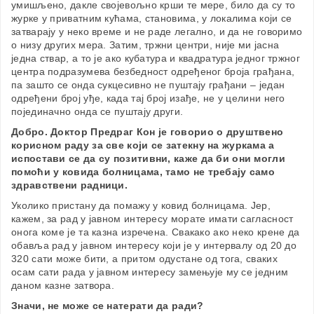
умишљено, дакле својевољно крши те мере, било да су то
журке у приватним кућама, становима, у локалима који се
затварају у неко време и не раде легално, и да не говоримо
о низу других мера. Затим, тржни центри, није ми јасна
једна ствар, а то је ако кубатура и квадратура једног тржног
центра подразумева безбедност одређеног броја грађана,
па зашто се онда сукцесивно не пуштају грађани – један
одређени број уђе, када тај број изађе, не у целини него
појединачно онда се пуштају други.
Добро. Доктор Предраг Кон је говорио о друштвено
корисном раду за све који се затекну на журкама а
испостави се да су позитивни, каже да би они могли
помоћи у ковида болницама, тамо не требају само
здравствени радници.
Уколико пристану да помажу у ковид болницама. Јер,
кажем, за рад у јавном интересу морате имати сагласност
онога коме је та казна изречена. Свакако ако неко крене да
обавља рад у јавном интересу који је у интервалу од 20 до
320 сати може бити, а притом одустане од тога, сваких
осам сати рада у јавном интересу замењује му се једним
даном казне затвора.
Значи, не може се натерати да ради?