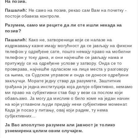
На позив.
Пашалић:
Не само на позив, рекао сам Вам на почетку -
постоји обавеза контроле.
Разумем, само ми реците да ли сте ишли некада на
позив?
Пашалић:
Како не, затвореници који се налазе на
издржавању казне имају могућност да се јављају на фиксни
телефон у одређене сате, пошто немају право на мобилни
телефон у току дана, и они најчешће се јављају нама и
притужују се на одређене услове у затвору. Онда се то
проверава, најчешће одласком на лице места у разговору
са њима, са Судском управом и онда се доносе одређени
закључци. Морате једну ствар да разумете, Заштитник
грађана је једна институција која делује објективно, немамо
ми право на субјективни став бар у вези са послом који
обављамо. Ја могу да мислим о било коме на један начин
на који углавном људи придају неки субјективни моменат.
Када је посао у питању, овај који радим, ту нема
субјективних...
Ја Вас апсолутно разумем али јавност је толико
узнемирена целим овим случајем.