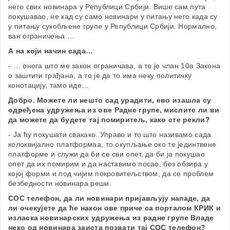
него свих новинара у Републици Србији. Више сам пута
покушавао, не кад су само новинари у питању него када су
у питању сукобљене групе у Републици Србији. Нормално,
ван ограничења …
А на који начин сада…
- … онога што ме закон ограничава, а то је члан 10а Закона
о заштити грађана, а то је да то има неку политичку
конотацију, тамо иде…
Добро. Можете ли нешто сад урадити, ево изашла су
одређена удружења из ове Радне групе, мислите ли ви
да можете да будете тај помиритељ, како сте рекли?
- Ја ћу покушати свакако. Управо и то што називамо сада
колоквијално платформаа, то окупљање око те јединтвене
платформе и служи да би се сви опет, да би ја покушао
опет да их помирим и да наставимо посао, без обзира у
којој форми и под чијим покровитељством, да се проблем
безбедности новинара реши.
СОС телефон, да ли новинари пријављују нападе, да
ли очекујете да ће након ове приче са порталом КРИК и
изласка новинарских удружења из радне групе Владе
неко од новинара заиста позвати тај СОС телефон?