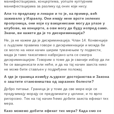
манифестацијама, концертима, уопште културним
манифестацијама за разлику од оних који нису.
Али то предлажу и лекари и то је, на пример, већ
заживело у Израелу. Они имају неке врсте зелених
пропусница, они који су вакцинисани могу да улазе у
клубове, на концерте, а ови могу да буду испред само.
Значи, ви кажете да је то дискриминација?
Не, ја не кажем да је дискриминација. Члан 14. Конвенције
о људским правима говори о дискриминацији и можда би
се могло на неки начин ширим тумачењем ту подвести,
мада је тамо таксативно набројано шта се сматра
дискриминацијом. Говорим о томе да је свачији избор да ли
ће се вакцинисати или неће, и да на тај начин заиста нико
не може бити стављен у подређени положај.
А где је граница између људског достојанства и Закона
о заштити становништва од заразних болести?
Добро питање. Граница је у томе да све мере које се
предузимају морају се предузимати у целини, и то врло
ригорозно. Тек на тај начин ћемо добити заиста ефекат тих
мера.
Како можемо добити ефекат тих мера? Када смо се