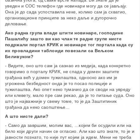
базична улога, од сваке врсте напада. Ви знате да је
уведен и СОС телефон где новинари могу да се јављају.
Она је до сада успоставила неке, колико сам ја схватио,
организационе принципе за неко даље и дугорочно
деловање.
Ако радна група владе штити новинаре, господине
Пашалићу зашто ви као члан те радне групе нисте
подржали портал КРИК и новинаре тог портала када су
их провладини таблоиди повезали са Вељком
Беливуком?
- Видите, оно што сам ја сазнао из медија, када конкретно
говоримо о порталу КРИК, не спада у домен заштите
грађана већ у домен тужилаштва, односно ако им је
угрожена безбедност онда је то посао полиције и
тужилаштва. Ако опет неко тумачио да се своди на увреду
или клевету, мало пре сам рекао, да је то питање суда. Оно
што је најважније у свему томе, то је да Заштитиник
грађана да неко саопштење...
А што нисте дали?
- Само да завршим, молим вас, …којим би осудили или на
било који други начин се огласио. Али као што знате, то је и
јавности познато, то није пут којим ја идем. Мени не треба