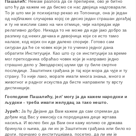
Пашалић:
Немам разлога да се препирем, ово је битно
што ћу да кажем не да бисмо се нас двојица надговарали.
То је што ми је психијатар рекао из Топонице, она је један
од најблажих случајева којој се десио један страшан догађај
и ту не мислим само на чин отмице, чији напредак иде
релативно добро. Никада то не може да иде јако добро за
разлику од неких дечака и девојчица који се исто тамо
налазе, код којих он иде далеко спорије. Готово сам
сигуран да ће се човек који је то учинио једног дана
обратити Институцији. Као што су се институцији за време
мог претходника обраћао човек који је направио једно
страшно дело у Звездарској шуми где су биле смртне
последице. Заштитник грађана је тај који мора да чује и ту
страну. То није лако, морате имати многа знања, много и
животног и радног искуства да бисте направили ту врсту
дистинкције.
Господине Пашалићу, јел' могу ја да кажем народски и
људски - треба имати желудац за тако нешто.
Јурић:
Ја ћу Дејане да Вам кажем да сам спреман да
дођем код Вас у емисију са породицама деце жртава
насиља. И волео бих да Вам они кажу колико се држава
бринула о њима, да ли их је Заштитник грађана или било ко
други, причамо о институцијама, посетио, да ли им је