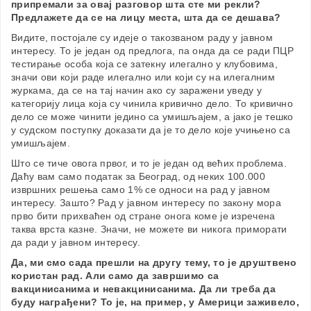
припремали за овај разговор шта сте ми рекли?
Предлажете да се на лицу места, шта да се дешава?
Видите, постојале су идеје о такозваном раду у јавном
интересу. То је један од предлога, па онда да се ради ПЦР
тестирање особа која се затекну илегално у клубовима,
значи ови који раде илегално или који су на илегалним
журкама, да се на тај начин ако су заражени уведу у
категорију лица која су чинила кривично дело. То кривично
дело се може чинити једино са умишљајем, а јако је тешко
у судском поступку доказати да је то дело које учињено са
умишљајем.
Што се тиче овога првог, и то је један од већих проблема.
Даћу вам само податак за Београд, од неких 100.000
извршних решења само 1% се односи на рад у јавном
интересу. Зашто? Рад у јавном интересу по закону мора
прво бити прихваћен од стране онога коме је изречена
таква врста казне. Значи, не можете ви никога приморати
да ради у јавном интересу.
Да, ми смо сада прешли на другу тему, то је друштвено
користан рад. Али само да завршимо са
вакцинисанима и невакцинисанима. Да ли треба да
буду награђени? То је, на пример, у Америци заживело,