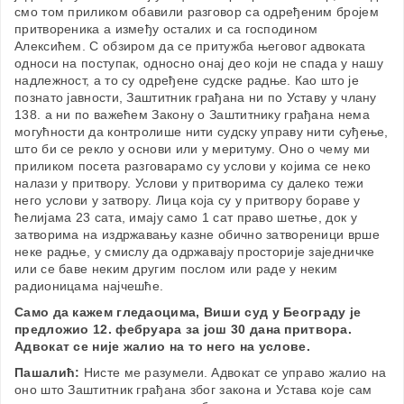
смо том приликом обавили разговор са одређеним бројем
притвореника а између осталих и са господином
Алексићем. С обзиром да се притужба његовог адвоката
односи на поступак, односно онај део који не спада у нашу
надлежност, а то су одређене судске радње. Као што је
познато јавности, Заштитник грађана ни по Уставу у члану
138. а ни по важећем Закону о Заштитнику грађана нема
могућности да контролише нити судску управу нити суђење,
што би се рекло у основи или у меритуму. Оно о чему ми
приликом посета разговарамо су услови у којима се неко
налази у притвору. Услови у притворима су далеко тежи
него услови у затвору. Лица која су у притвору бораве у
ћелијама 23 сата, имају само 1 сат право шетње, док у
затворима на издржавању казне обично затвореници врше
неке радње, у смислу да одржавају просторије заједничке
или се баве неким другим послом или раде у неким
радионицама најчешће.
Само да кажем гледаоцима, Виши суд у Београду је
предложио 12. фебруара за још 30 дана притвора.
Адвокат се није жалио на то него на услове.
Пашалић:
Нисте ме разумели. Адвокат се управо жалио на
оно што Заштитник грађана због закона и Устава које сам