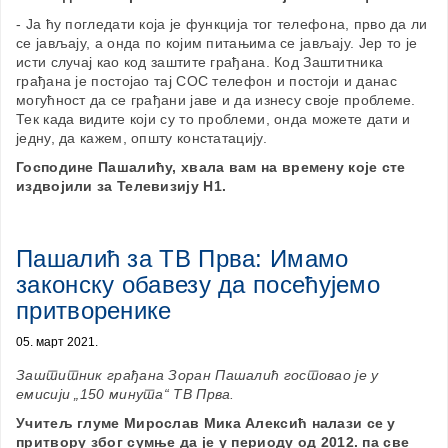
- Ја ћу погледати која је функција тог телефона, прво да ли
се јављају, а онда по којим питањима се јављају. Јер то је
исти случај као код заштите грађана. Код Заштитника
грађана је постојао тај СОС телефон и постоји и данас
могућност да се грађани јаве и да изнесу своје проблеме.
Тек када видите који су то проблеми, онда можете дати и
једну, да кажем, општу констатацију.
Господине Пашалићу, хвала вам на времену које сте
издвојили за Телевизију Н1.
Пашалић за ТВ Прва: Имамо
законску обавезу да посећујемо
притворенике
05. март 2021.
Заштитник грађана Зоран Пашалић гостовао је у
емисији „150 минута“ ТВ Прва.
Учитељ глуме Мирослав Мика Алексић налази се у
притвору због сумње да је у периоду од 2012. па све