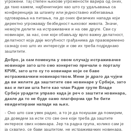
угрожени. Тај степен њихове угрожености варира од оних,
да тако кажем, најбенигнијих као што су удаљавања са
конференција за штампу или једноставно избегавања
одговарања на питања, па до оних физичких напада који
директно угрожавају безбедност њиховог живота. Значи,
немојте делити на истраживачке и на ове друге. Сви су
новинари, за нас, они који обављају врло важну делатност,
делатност која даје могућност грађанима да правовремено
сазнају оно што их интересује и све их треба подједнако
заштитити.
Добро, ја сам поменула у овом случају истраживачке
новинаре зато што смо конкретно причали о порталу
КРИК, зато што су то новинари који се баве
истраживачким новинарством. Мени је драго да чујем
да ви желите да заштитите све новинаре у Србији, зато
вас и питам шта ћете као члан Радне групе Владе
Србије урадити управо када је реч о заштити новинара,
дакле да то не буде само платформа где ће бити
евидентирани напади на њих.
- Оно што сам увек радио, а то је да покушам да помирим,
да доведем за исти сто све оне који треба да заштите
интересе свих новинара. Јер та радна група, колико сам је
ја схватио, се бави заштитом, не истраживачких новинара,