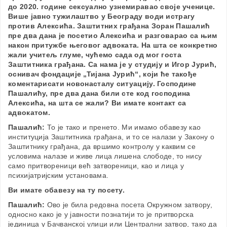
до 2020. године сексуално узнемиравао своје ученице.
Више јавно тужилаштво у Београду води истрагу
против Алексића. Заштитних грађана Зоран Пашалић
пре два дана је посетио Алексића и разговарао са њим
након притужбе његовог адвоката. На шта се конкретно
жали учитељ глуме, чућемо сада од мог госта
Заштитника грађана. Са нама је у студију и Игор Јурић,
оснивач фондације „Тијана Јурић“, који ће такође
коментарисати новонасталу ситуацију. Господине
Пашалићу, пре два дана били сте код господина
Алексића, на шта се жали? Ви имате контакт са
адвокатом.
Пашалић:
То је тако и пренето. Ми имамо обавезу као
институција Заштитника грађана, и то се налази у Закону о
Заштитнику грађана, да вршимо контролу у каквим се
условима налазе и живе лица лишена слободе, то нису
само притвореници већ затвореници, као и лица у
психијатријским установама.
Ви имате обавезу на ту посету.
Пашалић:
Ово је била редовна посета Окружном затвору,
односно како је у јавности познатији то је притворска
јединица у Бачванској улици или Централни затвор, тако да