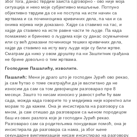
због тога, данас тврдим заиста одговорно - ово није моја
ситуација и неко моје субјективно мишљење. Потпуно
објективно тврдим да се не поступа на исти начин са
жртвама и са починиоцима кривичних дела, па чак и са
онима којима није доказано. Хајде са ставимо на тас, и
хајде да ставимо на исте равне части те људе. Па када
помажемо и бринемо о људима који су данас осумњичени
или су већ доказани починиоци тешких кривичних дела,
хајде да ставимо на исту вагу људе који су били жртве.
Сматрам да нико у овом друштву па ни Заштитник грађана
не брине довољно о тим жртвама.
Господине Пашалићу, изволите.
Пашалић:
Мени је драго што је господин Јурић ово рекао,
ја сам ћутао о томе сматрајући да је васпитано да не
износим да сам са том девојчицом разговарао пре 8
месеци. Зашто то нисам износио у јавност рећи ћу вам
сада, можда када говорите то у медијима није коректно али
морам то да кажем. Она је инсистирала на разговору са
мном, ја сам отишао да разговарам са њеном породицом
баш из ових разлога које је господин Јурић рекао.
Разговарао сам са родитељима понудивши помоћ, она је
инсистирала да разговара са нама, ја због њене
секундарне виктимизације нисам инсистирао на разговору.