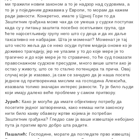
ми тражили новим законом а то је надзор над судовима, а
то је у појединим државама у Европи, то морам да кажем
ради јавности. Конкретно, имате у Црној Гори то да
Заштитник грађана може чак да се умеша у судски поступак
када су у питању заштита посебно осетљивих група, где
ћете најосетљивију групу него што су деца и да их даље
таксативно не набрајам. Шта је моменат? Моменат је тај
што често жеља да се неко осуди путем медија ономе ко је
доживео трагедију, јер не улазим у то до које мере је то
трагично и до које мере је то стравично, то ће суд показати
правоснажном судском пресудом, много више штети ако је
остао у животу, што се то стално потенцира та прича. Овај
случај који је изазвао, ја сам се зачудио да је наша посета
једном од притвореника мислим на господина Алексића,
изазвала толико значајан интерес јавности. Ту је било људи
који имају далеко веће проблеме у самом притвору.
Јурић:
Како је могуће да имате објективну потребу да
посетите једног затвореника, како немаш нити законску
нити било какву обавезу жртве којима је потребан
Заштитник грађана? Гледао сам ја ваше извештаје небојано
пута ја пратим врло добро шта радите.
Пашалић:
Господине, морате да погледате прво извештај