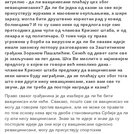
актуелно - да ли вакцинисани плаћају цех због
невакцинисаних? Да ли би једна од казни за све које
присуствују журкама и масовним окупљањима, а шире
заразу, могла бити друштвено користан рад у ковид
болницама? И то су само неки од предлога које смо
претходних дана чули од чланова Кризног штаба, и од
лекара и од политичара. О томе чија су права
угрожена у борби са вирусом и да ли би овакве идеје
имале законску потпору разговарамо са Заштитником
грађана Зораном Пашалићем. Синоћ од девет сати све
је закључано на пет дана. Шта Ви мислите о најновијем
предлогу о којем се говори већ неколико дана -
чланови Кризног штаба предлажу да вакцинисани на
неки начин буду награђени, да не плаћају цех због тога
што ови други нису невакцинисани, како вам све то
звучи, да ли треба да постоји награда и казна?
Право сваког грађанина је да изабере да ли ће бити
вакцинисан или неће. Свакако, пошто сам се вакцинисао не
могу да говорим против вакцине, али не може се правити
по том основу нека врста деобе становништва Србије да ли
су или нису вакцинисани. Знам за те идеје и знам да су
постојале идеје да они који су вакцинисани односно
ревакцинисани, могу да присуствују спортским