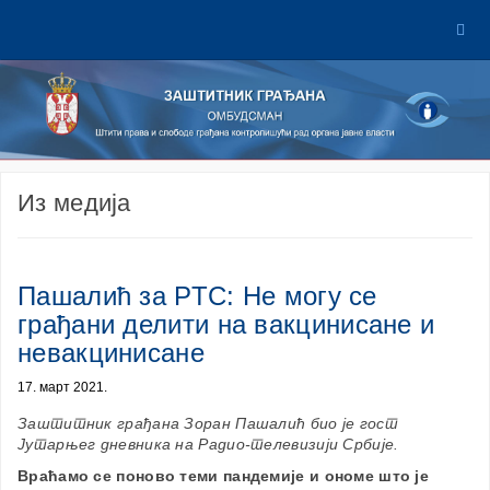
Из медија
Пашалић за РТС: Не могу се
грађани делити на вакцинисане и
невакцинисане
17. март 2021.
Заштитник грађана Зоран Пашалић био је гост
Јутарњег дневника на Радио-телевизији Србије.
Враћамо се поново теми пандемије и ономе што је