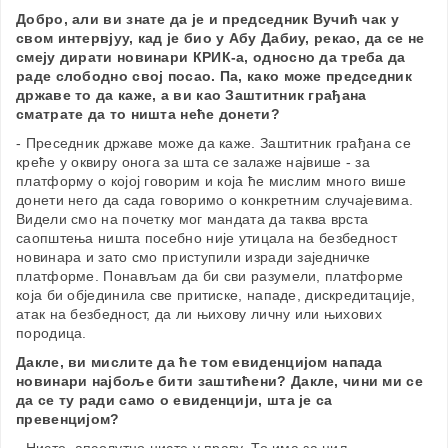
Добро, али ви знате да је и председник Вучић чак у
свом интервјуу, кад је био у Абу Дабиу, рекао, да се не
смеју дирати новинари КРИК-а, односно да треба да
раде слободно свој посао. Па, како може председник
државе то да каже, а ви као Заштитник грађана
сматрате да то ништа неће донети?
- Преседник државе може да каже. Заштитник грађана се
креће у оквиру онога за шта се залаже највише - за
платформу о којој говорим и која ће мислим много више
донети него да сада говоримо о конкретним случајевима.
Видели смо на почетку мог мандата да таква врста
саопштења ништа посебно није утицала на безбедност
новинара и зато смо приступили изради заједничке
платформе. Понављам да би сви разумели, платформе
која би објединила све притиске, нападе, дискредитације,
атак на безбедност, да ли њихову личну или њихових
породица.
Дакле, ви мислите да ће том евиденцијом напада
новинари најбоље бити заштићени? Дакле, чини ми се
да се ту ради само о евиденцији, шта је са
превенцијом?