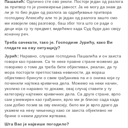
Пашалић:
Одлично сте ово рекли. Постоји један од разлога
за притвор то је узнемирење јавност. Ја не могу да знам да
ли је то био један од разлога за одређивање притвора
господину Алексићу али то је један од разлога зашто смо
ми извојили овај разговор, баш због тога што се ради о
деци која су ту предмет, видећемо када Суд буде дао своју
коначну реч.
Треба сачекати, тако је. Господине Јурићу, како Ви
гледате на ову ситуацију?
Јурић:
Наравно, слушам господина Пашалића и он заиста
говори као правник. Са те неке правне стране можемо да
говоримо о томе да треба бити објективан, реалан, да ту
мора постојати претпоставка невиности, да мораш
објективно бринути о свим грађанима па и о онима који су
починили најтежа кривична дела. Можемо на неки начин,
уколико се наравно то докаже, овај случај ставити у ту
категорију најтежих кривичних дела. Са друге стране, врло
сам узнемирен као грађанин, врло ми је блиско сада када
сам добио позив за ову емисију, било ми је врло драго да
укажем на неку чињеницу како се заиста објективно не
брине о неким другим жртвама.
Шта Вас је највише погодило?