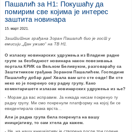
Пашалић за Н1: Покушаћу да
помирим све којима је интерес
заштита новинара
15. март 2021.
Заштитник грађана Зоран Пашалић био је гост у
емисији „Дан уживо“ на ТВ Н1.
О изласку новинарских удружења из Владине радне
групе за безбедност новинара након повезивања
портала КРИК са Вељком Беливуком, разговараћу са
Заштитником грађана Зораном Пашалићем. Господине
Пашалићу добар дан! Хвала вам што сте овде! Ви сте
неко ко је покренуо ову радну групу. Како
коментаришете излазак новинарских удружења из ње?
- Морам да вас исправим. Ја никада нисам покренуо ту
радну групу. Ми смо покренули платформу на којој би се
евидентирала свака врста...
Али је радна група била покренута на вашу
иницијативу, то сам хтела да кажем.
- Не, на нашу иницијативу је створена после три године