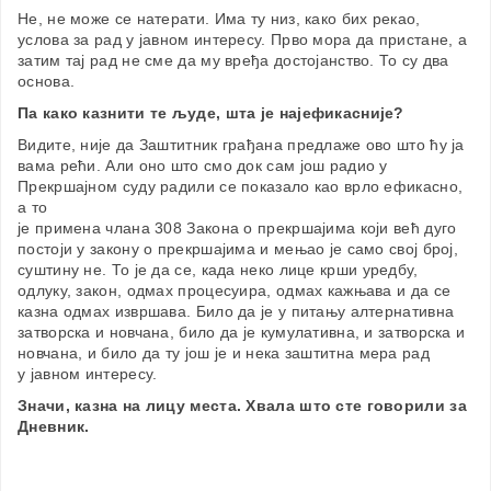
Не, не може се натерати. Има ту низ, како бих рекао,
услова за рад у јавном интересу. Прво мора да пристане, а
затим тај рад не сме да му вређа достојанство. То су два
основа.
Па како казнити те људе, шта је најефикасније?
Видите, није да Заштитник грађана предлаже ово што ћу ја
вама рећи. Али оно што смо док сам још радио у
Прекршајном суду радили се показало као врло ефикасно,
а то
је примена члана 308 Закона о прекршајима који већ дуго
постоји у закону о прекршајима и мењао је само свој број,
суштину не. То је да се, када неко лице крши уредбу,
одлуку, закон, одмах процесуира, одмах кажњава и да се
казна одмах извршава. Било да је у питању алтернативна
затворска и новчана, било да је кумулативна, и затворска и
новчана, и било да ту још је и нека заштитна мера рад
у јавном интересу.
Значи, казна на лицу места. Хвала што сте говорили за
Дневник.