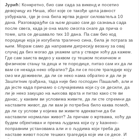
Јурић:
Конкретно, био сам сада за викенд и посетио
девојчицу из Ниша, због које се такође цела јавност
узбуркала, где је она била жртва једног силоватеља 10
дана. Разговарајући са њом дошао сам до сазнања сада
после свега, када је она мало смогла снаге да прича о
томе, шта се дешавало тих 10 дана. Па сам био код
породице која је изгубила трагично сина, била је потрага за
њим. Морам само да направим дигресију везану за овај
случај да бих могао да укажем шта у ствари хоћу да кажем.
Где сам заиста видео у каквом су тешком психичком и
физичком стању та деца и те породице, питао сам их да ли
вам се некада неко обратио? Да ли се после трагедије коју
смо ми доживели, да ли се неко нама обратио и да ли је
Заштитник грађана, тада није био господин Пашалић, али и
да јесте када причамо о случајевима који су се десили, да
ли је неко закуцао на њихова врата и питао како сте ви
данас, у каквим ви условима живите, да ли сте спремни да
наставите живот, да ли вам је потребна било каква помоћ,
да ли су услови у којима ви живите адекватни да би
наставили нормалан живот? Ја причам о жртвама, хоћу да
будем објективан и према људима који су у kазнено-
поправним установама али и о људима који треба да
наставе живот после тешких трагедија које им се десе. И