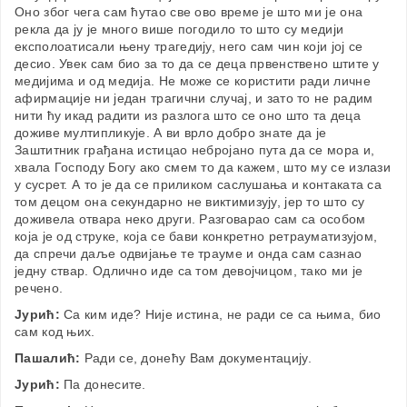
Оно због чега сам ћутао све ово време је што ми је она
рекла да ју је много више погодило то што су медији
експолоатисали њену трагедију, него сам чин који јој се
десио. Увек сам био за то да се деца првенствено штите у
медијима и од медија. Не може се користити ради личне
афирмације ни један трагични случај, и зато то не радим
нити ћу икад радити из разлога што се оно што та деца
доживе мултипликује. А ви врло добро знате да је
Заштитник грађана истицао небројано пута да се мора и,
хвала Господу Богу ако смем то да кажем, што му се излази
у сусрет. А то је да се приликом саслушања и контаката са
том децом она секундарно не виктимизују, јер то што су
доживела отвара неко други. Разговарао сам са особом
која је од струке, која се бави конкретно ретрауматизујом,
да спречи даље одвијање те трауме и онда сам сазнао
једну ствар. Одлично иде са том девојчицом, тако ми је
речено.
Јурић:
Са ким иде? Није истина, не ради се са њима, био
сам код њих.
Пашалић:
Ради се, донећу Вам документацију.
Јурић:
Па донесите.