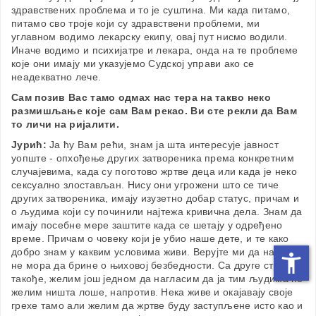
здравствених проблема и то је суштина. Ми када питамо,
питамо сво троје који су здравствени проблеми, ми
углавном водимо лекарску екипу, овај пут нисмо водили.
Иначе водимо и психијатре и лекара, онда на те проблеме
које они имају ми указујемо Судској управи ако се
неадекватно лече.
Сам позив Вас тамо одмах нас тера на такво неко
размишљање које сам Вам рекао. Ви сте рекли да Вам
то личи на ријалити.
Јурић:
Ја ћу Вам рећи, знам ја шта интересује јавност
уопште - опхођење других затвореника према конкретним
случајевима, када су поготово жртве деца или када је неко
сексуално злостављан. Нису они угрожени што се тиче
других затвореника, имају изузетно добар статус, причам и
о људима који су починили најтежа кривична дела. Знам да
имају посебне мере заштите када се шетају у одређено
време. Причам о човеку који је убио наше дете, и те како
добро знам у каквим условима живи. Верујте ми да народ
не мора да брине о њиховој безбедности. Са друге стране,
такође, желим још једном да нагласим да ја тим људима не
желим ништа лоше, напротив. Нека живе и окајавају своје
грехе тамо али желим да жртве буду заступљене исто као и