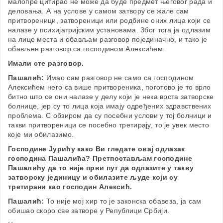
малопре цитирао не може да буде предмет његовог рада и
деловања. А на услове у самом затвору се жале сам
притвореници, затвореници или родбине оних лица који се
налазе у психијатријским установама. Због тога ја одлазим
на лице места и обављам разговор појединачно, и тако је
обављен разговор са господином Алексићем.
Имали сте разговор.
Пашалић:
Имао сам разговор не само са господином
Алексићем него са више притвореника, поготово је то врло
битно што се они налазе у делу који је нека врста затворске
болнице, јер су то лица која имају одређених здравствених
проблема. С обзиром да су посебни услови у тој болници и
такви притвореници се посебно третирају, то је увек место
које ми обилазимо.
Господине Јурићу како Ви гледате овај одлазак
господина Пашалића? Претпостављам господине
Пашалићу да то није први пут да одлазите у такву
затворску јединицу и обилазите људе који су
третирани као господин Алексић.
Пашалић:
То није мој хир то је законска обавеза, ја сам
обишао скоро све затворе у Републици Србији.