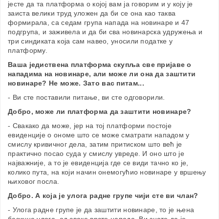
јесте да та платформа о којој вам ја говорим и у коју је
заиста велики труд уложен да би се она као таква
формирала, са седам група напада на новинаре и 47
подгрупа, и заживела и да би сва новинарска удружења и
три синдиката која сам навео, уносили податке у
платформу.
Ваша једиствена платформа скупља све пријаве о
нападима на новинаре, али може ли она да заштити
новинаре? Не може. Зато вас питам...
- Ви сте поставили питање, ви сте одговорили.
Добро, може ли платформа да заштити новинаре?
- Свакако да може, јер на тој платформи постоје
евиденције о ономе што се може сматрати нападом у
смислу кривичног дела, затим притиском што већ је
практично посао суда у смислу увреде. И оно што је
најважније, а то је евиденција где се види тачно ко је,
колико пута, на који начин онемогућио новинаре у вршењу
њиховог посла.
Добро. А која је улога радне групе чији сте ви члан?
- Улога радне групе је да заштити новинаре, то је њена