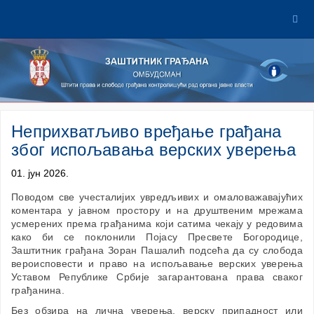
Неприхватљиво вређање грађана
због испољавања верских уверења
01. јун 2026.
Поводом све учесталијих увредљивих и омаловажавајућих
коментара у јавном простору и на друштвеним мрежама
усмерених према грађанима који сатима чекају у редовима
како би се поклонили Појасу Пресвете Богородице,
Заштитник грађана Зоран Пашалић подсећа да су слобода
вероисповести и право на испољавање верских уверења
Уставом Републике Србије загарантована права сваког
грађанина.
Без обзира на лична уверења, верску припадност или