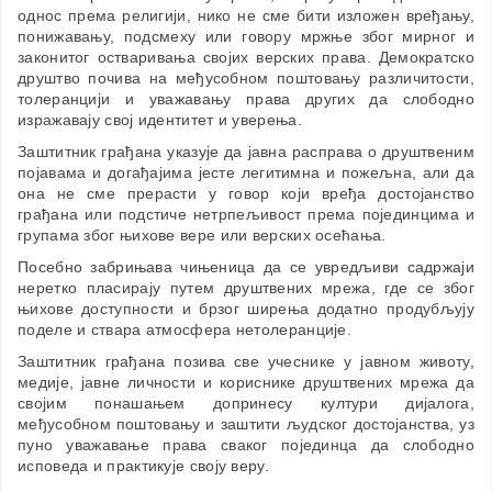
однос према религији, нико не сме бити изложен вређању,
понижавању, подсмеху или говору мржње због мирног и
законитог остваривања својих верских права. Демократско
друштво почива на међусобном поштовању различитости,
толеранцији и уважавању права других да слободно
изражавају свој идентитет и уверења.
Заштитник грађана указује да јавна расправа о друштвеним
појавама и догађајима јесте легитимна и пожељна, али да
она не сме прерасти у говор који вређа достојанство
грађана или подстиче нетрпељивост према појединцима и
групама због њихове вере или верских осећања.
Посебно забрињава чињеница да се увредљиви садржаји
неретко пласирају путем друштвених мрежа, где се због
њихове доступности и брзог ширења додатно продубљују
поделе и ствара атмосфера нетолеранције.
Заштитник грађана позива све учеснике у јавном животу,
медије, јавне личности и кориснике друштвених мрежа да
својим понашањем допринесу култури дијалога,
међусобном поштовању и заштити људског достојанства, уз
пуно уважавање права сваког појединца да слободно
исповеда и практикује своју веру.