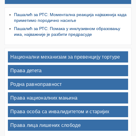
Пашалић за РТС: Моментална реакција најважнија када
приметимо породично насиље
Пашалић за РТС: Помака у инклузивном образовању
има, најважније је разбити предрасуде
Национални механизам за превенцију тортуре
Права детета
Родна равноправност
Права националних мањина
Права особа са инвалидитетом и старијих
Права лица лишених слободе