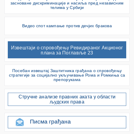
засноване дискриминације и насиља пред независним
телима у Србији
Видео спот кампање против дечјих бракова
Извештаји о спровођењу Ревидираног Акционог
плана за Поглавље 23
Посебан извештај Заштитника грађана о спровођењу
стратегије за социјално укључивање Рома и Ромкиња са
препорукама
Стручне анализе правних аката у области
људских права
Писма грађана