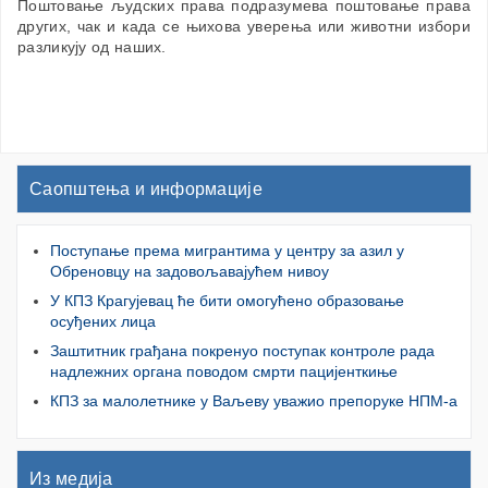
Поштовање људских права подразумева поштовање права
других, чак и када се њихова уверења или животни избори
разликују од наших.
Саопштења и информације
Поступање према мигрантима у центру за азил у
Обреновцу на задовољавајућем нивоу
У КПЗ Крагујевац ће бити омогућено образовање
осуђених лица
Заштитник грађана покренуо поступак контроле рада
надлежних органа поводом смрти пацијенткиње
КПЗ за малолетнике у Ваљеву уважио препоруке НПМ-а
Из медија