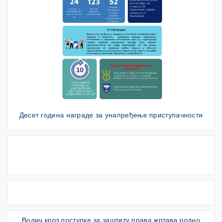
Десет година награде за унапређење приступачности
Водич кроз поступке за заштиту права жртава родно