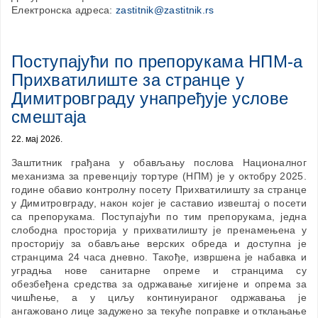
Електронска адреса:
zastitnik@zastitnik.rs
Поступајући по препорукама НПМ-а
Прихватилиште за странце у
Димитровграду унапређује услове
смештаја
22. мај 2026.
Заштитник грађана у обављању послова Националног
механизма за превенцију тортуре (НПМ) је у октобру 2025.
године обавио контролну посету Прихватилишту за странце
у Димитровграду, након којег је саставио извештај о посети
са препорукама. Поступајући по тим препорукама, једна
слободна просторија у прихватилишту је пренамењена у
просторију за обављање верских обреда и доступна је
странцима 24 часа дневно. Такође, извршена је набавка и
уградња нове санитарне опреме и странцима су
обезбеђена средства за одржавање хигијене и опрема за
чишћење, а у циљу континуираног одржавања је
ангажовано лице задужено за текуће поправке и отклањање