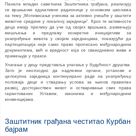
Панела младих саветника Заштитника грађана, реализују
се вршњачке едукативне радионице у основним школама
на тему „Мотивисање ученика за активно учешће у заштити
животне средине у локалној заједници“. Кроз те активности
деца имају прилику да уче од својих вршњака, размењују
мишљења и предлажу конкретне иницијативе за
унапређење живота у својим заједницама, показујући да
партиципација није само право прописано међународним
документима, већ и вредност која се свакодневно живи и
примењује у пракси.
Улагање у децу представља улагање у будућност друштва.
Зато је неопходно да надлежни органи, установе и
целокупна заједница континуирано раде на унапређењу
положаја деце и стварању услова за њихов правилан
развој, достојанствен живот и остваривање свих права
гарантованих Уставом, законима и међународним
конвенцијама.
Заштитник грађана честитао Курбан
бајрам