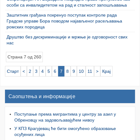
особи са инвалидитетом на рад и сталност запошљавања
Заштитник грађана покренуо поступак контроле рада
Градске управе Бора поводом најављеног расељавања
ромских породица
Друштво без дискриминације и мржње је одговорност свих
нас
Страна 7 од 260
Старт
<
2
3
4
5
6
7
8
9
10
11
>
Крај
Саопштења и информације
Поступање према мигрантима у центру за азил у
Обреновцу на задовољавајућем нивоу
У КПЗ Крагујевац ће бити омогућено образовање
осуђених лица