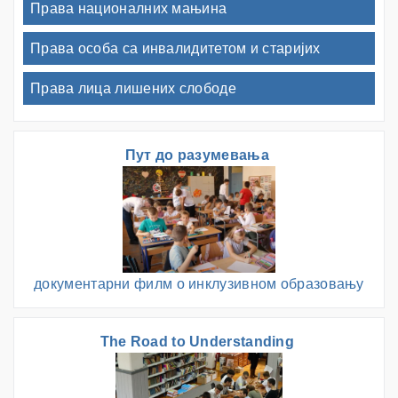
Права националних мањина
Права особа са инвалидитетом и старијих
Права лица лишених слободе
Пут до разумевања
документарни филм о инклузивном образовању
The Road to Understanding