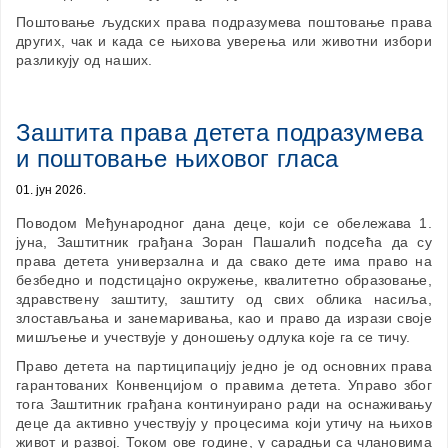
Поштовање људских права подразумева поштовање права
других, чак и када се њихова уверења или животни избори
разликују од наших.
Заштита права детета подразумева
и поштовање њиховог гласа
01. јун 2026.
Поводом Међународног дана деце, који се обележава 1.
јуна, Заштитник грађана Зоран Пашалић подсећа да су
права детета универзална и да свако дете има право на
безбедно и подстицајно окружење, квалитетно образовање,
здравствену заштиту, заштиту од свих облика насиља,
злостављања и занемаривања, као и право да изрази своје
мишљење и учествује у доношењу одлука које га се тичу.
Право детета на партиципацију једно је од основних права
гарантованих Конвенцијом о правима детета. Управо због
тога Заштитник грађана континуирано ради на оснаживању
деце да активно учествују у процесима који утичу на њихов
живот и развој. Током ове године, у сарадњи са члановима