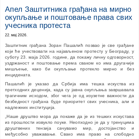
Апел Заштитника грађана на мирно
окупљање и поштовање права свих
учесника протеста
22. мај 2026.
Заштитник грађана Зоран Пашалић позвао је све грађане
који ће учествовати на најављеном протесту у Београду, у
суботу 23. маја 2026. године, да покажу личну одговорност,
уздржаност и поштовање према сваком ко има другачије
мишљење, како би окупљање протекло мирно и без
инцидената.
Пашалић је указао да Србија има тешка искуства из
претходних деценија, када су jaвна окупљања завршавала
трагичним исходом, због чега је од изузетне важности да
безбедност грађана буде приоритет свих учесника, али и
надлежних институција.
„Наше друштво мора да покаже да је из тешких искустава
из прошлости извукло поуке. Неопходно је да у тренуцима
друштвених тензија сачувамо мир, достојанство и
међусобно уважавање. Свако има право на слободно