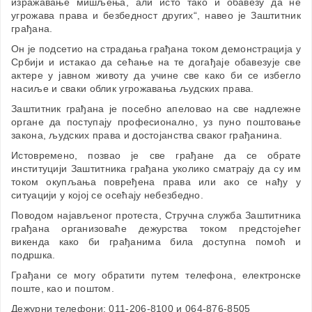
изражавање мишљења, али исто тако и обавезу да не
угрожава права и безбедност других“, навео је Заштитник
грађана.
Он је подсетио на страдања грађана током демонстрација у
Србији и истакао да сећање на те догађаје обавезује све
актере у јавном животу да учине све како би се избегло
насиље и сваки облик угрожавања људских права.
Заштитник грађана је посебно апеловао на све надлежне
органе да поступају професионално, уз пуно поштовање
закона, људских права и достојанства сваког грађанина.
Истовремено, позвао је све грађане да се обрате
институцији Заштитника грађана уколико сматрају да су им
током окупљања повређена права или ако се нађу у
ситуацији у којој се осећају небезбедно.
Поводом најављеног протеста, Стручна служба Заштитника
грађана организоваће дежурства током предстојећег
викенда како би грађанима била доступна помоћ и
подршка.
Грађани се могу обратити путем телефона, електронске
поште, као и поштом.
Дежурни телефони: 011-206-8100 и 064-876-8505