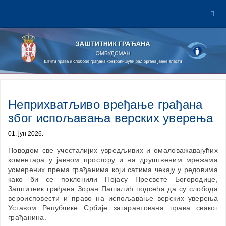
Неприхватљиво вређање грађана
због испољавања верских уверења
01. јун 2026.
Поводом све учесталијих увредљивих и омаловажавајућих
коментара у јавном простору и на друштвеним мрежама
усмерених према грађанима који сатима чекају у редовима
како би се поклонили Појасу Пресвете Богородице,
Заштитник грађана Зоран Пашалић подсећа да су слобода
вероисповести и право на испољавање верских уверења
Уставом Републике Србије загарантована права сваког
грађанина.