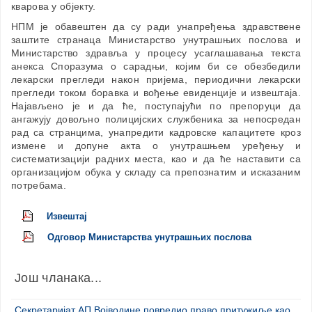
кварова у објекту.
НПМ је обавештен да су ради унапређења здравствене
заштите странаца Министарство унутрашњих послова и
Министарство здравља у процесу усаглашавања текста
анекса Споразума о сарадњи, којим би се обезбедили
лекарски прегледи након пријема, периодични лекарски
прегледи током боравка и вођење евиденције и извештаја.
Најављено је и да ће, поступајући по препоруци да
ангажују довољно полицијских службеника за непосредан
рад са странцима, унапредити кадровске капацитете кроз
измене и допуне акта о унутрашњем уређењу и
систематизацији радних места, као и да ће наставити са
организацијом обука у складу са препознатим и исказаним
потребама.
Извештај
Одговор Министарства унутрашњих послова
Још чланака...
Секретаријат АП Војводине повредио право притужиље као