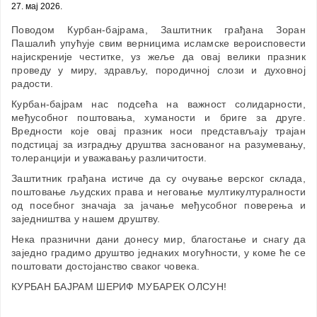
27. мај 2026.
Поводом Курбан-бајрама, Заштитник грађана Зоран
Пашалић упућује свим верницима исламске вероисповести
најискреније честитке, уз жеље да овај велики празник
проведу у миру, здрављу, породичној слози и духовној
радости.
Курбан-бајрам нас подсећа на важност солидарности,
међусобног поштовања, хуманости и бриге за друге.
Вредности које овај празник носи представљају трајан
подстицај за изградњу друштва заснованог на разумевању,
толеранцији и уважавању различитости.
Заштитник грађана истиче да су очување верског склада,
поштовање људских права и неговање мултикултуралности
од посебног значаја за јачање међусобног поверења и
заједништва у нашем друштву.
Нека празнични дани донесу мир, благостање и снагу да
заједно градимо друштво једнаких могућности, у коме ће се
поштовати достојанство сваког човека.
КУРБАН БАЈРАМ ШЕРИФ МУБАРЕК ОЛСУН!