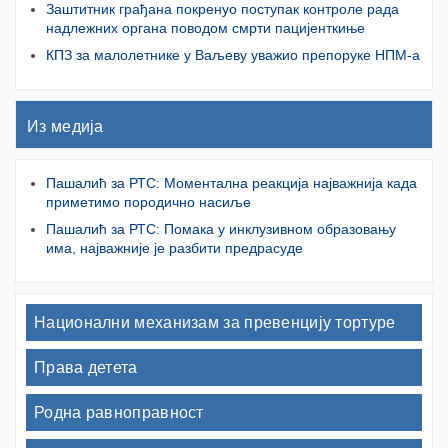
Заштитник грађана покренуо поступак контроле рада
надлежних органа поводом смрти пацијенткиње
КПЗ за малолетнике у Ваљеву уважио препоруке НПМ-а
Из медија
Пашалић за РТС: Моментална реакција најважнија када
приметимо породично насиље
Пашалић за РТС: Помака у инклузивном образовању
има, најважније је разбити предрасуде
Национални механизам за превенцију тортуре
Права детета
Родна равноправност