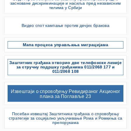
засноване дискриминације и насиља пред независним
телима у Србији
Видео спот кампање против дечјих бракова
Мапа процеса управљања миграцијама
Заштитник грађана отворио две телефонске линије
за стручну подршку грађанима 011/2068 177 и
011/2068 108
Извештаји о спровођењу Ревидираног Акционог
плана за Поглавље 23
Посебан извештај Заштитника грађана о спровођењу
стратегије за социјално укључивање Рома и Ромкиња са
препорукама