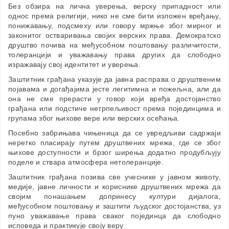
Без обзира на лична уверења, верску припадност или
однос према религији, нико не сме бити изложен вређању,
понижавању, подсмеху или говору мржње због мирног и
законитог остваривања својих верских права. Демократско
друштво почива на међусобном поштовању различитости,
толеранцији и уважавању права других да слободно
изражавају свој идентитет и уверења.
Заштитник грађана указује да јавна расправа о друштвеним
појавама и догађајима јесте легитимна и пожељна, али да
она не сме прерасти у говор који вређа достојанство
грађана или подстиче нетрпељивост према појединцима и
групама због њихове вере или верских осећања.
Посебно забрињава чињеница да се увредљиви садржаји
неретко пласирају путем друштвених мрежа, где се због
њихове доступности и брзог ширења додатно продубљују
поделе и ствара атмосфера нетолеранције.
Заштитник грађана позива све учеснике у јавном животу,
медије, јавне личности и кориснике друштвених мрежа да
својим понашањем допринесу култури дијалога,
међусобном поштовању и заштити људског достојанства, уз
пуно уважавање права сваког појединца да слободно
исповеда и практикује своју веру.