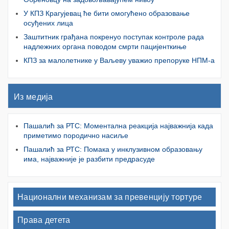
У КПЗ Крагујевац ће бити омогућено образовање
осуђених лица
Заштитник грађана покренуо поступак контроле рада
надлежних органа поводом смрти пацијенткиње
КПЗ за малолетнике у Ваљеву уважио препоруке НПМ-а
Из медија
Пашалић за РТС: Моментална реакција најважнија када
приметимо породично насиље
Пашалић за РТС: Помака у инклузивном образовању
има, најважније је разбити предрасуде
Национални механизам за превенцију тортуре
Права детета