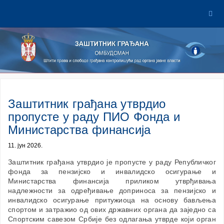
Заштитник грађана утврдио
пропусте у раду ПИО Фонда и
Министарства финансија
11. јун 2026.
Заштитник грађана утврдио је пропустe у раду Републичког
фонда за пензијско и инвалидско осигурање и
Министарства финансија приликом утврђивања
надлежности за одређивање доприноса за пензијско и
инвалидско осигурање притужиоца на основу бављења
спортом и затражио од ових државних органа да заједно са
Спортским савезом Србије без одлагања утврде који орган