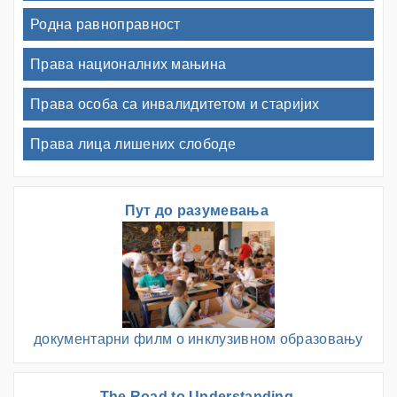
Родна равноправност
Права националних мањина
Права особа са инвалидитетом и старијих
Права лица лишених слободе
Пут до разумевања
документарни филм о инклузивном образовању
The Road to Understanding