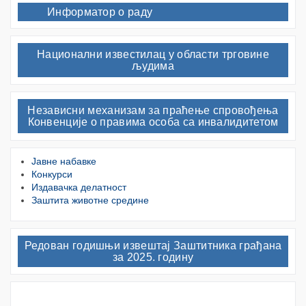
Информатор о раду
Национални известилац у области трговине
људима
Независни механизам за праћење спровођења
Конвенције о правима особа са инвалидитетом
Јавне набавке
Конкурси
Издавачка делатност
Заштита животне средине
Редован годишњи извештај Заштитника грађана
за 2025. годину