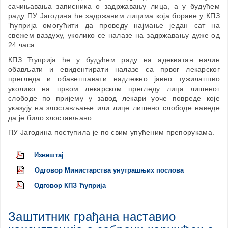
сачињавања записника о задржавању лица, а у будућем
раду ПУ Јагодина ће задржаним лицима која бораве у КПЗ
Ћуприја омогућити да проведу најмање један сат на
свежем ваздуху, уколико се налазе на задржавању дуже од
24 часа.
КПЗ Ћуприја ће у будућем раду на адекватан начин
обављати и евидентирати налазе са првог лекарског
прегледа и обавештавати надлежно јавно тужилаштво
уколико на првом лекарском прегледу лица лишеног
слободе по пријему у завод лекари уоче повреде које
указују на злостављање или лице лишено слободе наведе
да је било злостављано.
ПУ Јагодина поступила је по свим упућеним препорукама.
Извештај
Одговор Министарства унутрашњих послова
Одговор КПЗ Ћуприја
Заштитник грађана наставио