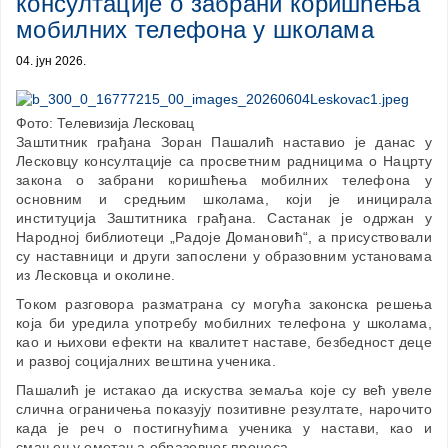
консултације о забрани коришћења
мобилних телефона у школама
04. јун 2026.
Фото: Телевизија Лесковац
Заштитник грађана Зоран Пашалић наставио је данас у
Лесковцу консултације са просветним радницима о Нацрту
закона о забрани коришћења мобилних телефона у
основним и средњим школама, који је иницирала
институција Заштитника грађана. Састанак је одржан у
Народној библиотеци „Радоје Домановић“, а присуствовали
су наставници и други запослени у образовним установама
из Лесковца и околине.
Током разговора разматрана су могућа законска решења
која би уредила употребу мобилних телефона у школама,
као и њихови ефекти на квалитет наставе, безбедност деце
и развој социјалних вештина ученика.
Пашалић је истакао да искуства земаља које су већ увеле
слична ограничења показују позитивне резултате, нарочито
када је реч о постигнућима ученика у настави, као и
смањењу ометања образовног процеса.