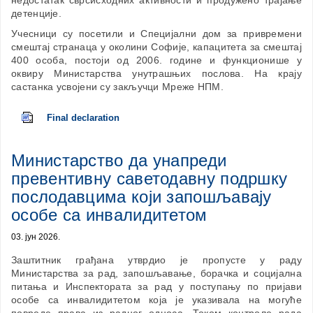
недостатак сврсисходних активности и продужено трајање
детенције.
Учесници су посетили и Специјални дом за привремени
смештај странаца у околини Софије, капацитета за смештај
400 особа, постоји од 2006. године и функционише у
оквиру Министарства унутрашњих послова. На крају
састанка усвојени су закључци Мреже НПМ.
Final declaration
Министарство да унапреди
превентивну саветодавну подршку
послодавцима који запошљавају
особе са инвалидитетом
03. јун 2026.
Заштитник грађана утврдио је пропусте у раду
Министарства за рад, запошљавање, борачка и социјална
питања и Инспектората за рад у поступању по пријави
особе са инвалидитетом која је указивала на могуће