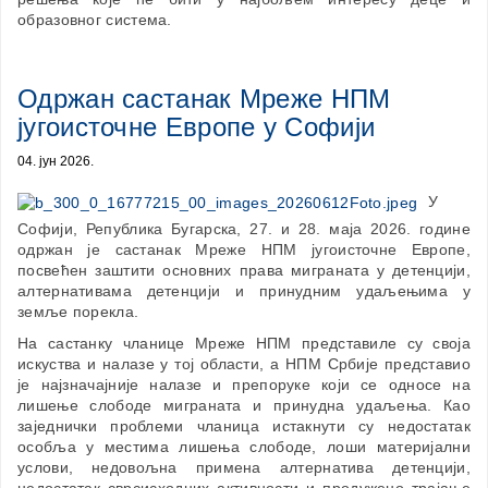
образовног система.
Одржан састанак Мреже НПМ
југоисточне Европе у Софији
04. јун 2026.
У
Софији, Република Бугарска, 27. и 28. маја 2026. године
одржан је састанак Мреже НПМ југоисточне Европе,
посвећен заштити основних права миграната у детенцији,
алтернативама детенцији и принудним удаљењима у
земље порекла.
На састанку чланице Мреже НПМ представиле су своја
искуства и налазе у тој области, а НПМ Србије представио
је најзначајније налазе и препоруке који се односе на
лишење слободе миграната и принудна удаљења. Као
заједнички проблеми чланица истакнути су недостатак
особља у местима лишења слободе, лоши материјални
услови, недовољна примена алтернатива детенцији,