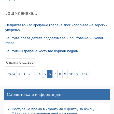
Још чланака...
Неприхватљиво вређање грађана због испољавања верских
уверења
Заштита права детета подразумева и поштовање њиховог
гласа
Заштитник грађана честитао Курбан бајрам
Страна 6 од 260
Старт
<
1
2
3
4
5
6
7
8
9
10
>
Крај
Саопштења и информације
Поступање према мигрантима у центру за азил у
Обреновцу на задовољавајућем нивоу