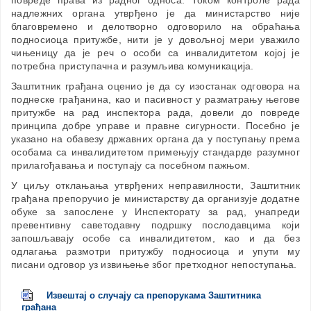
повреде права из радног односа. Током контроле рада
надлежних органа утврђено је да министарство није
благовремено и делотворно одговорило на обраћања
подносиоца притужбе, нити је у довољној мери уважило
чињеницу да је реч о особи са инвалидитетом којој је
потребна приступачна и разумљива комуникација.
Заштитник грађана оценио је да су изостанак одговора на
поднеске грађанина, као и пасивност у разматрању његове
притужбе на рад инспектора рада, довели до повреде
принципа добре управе и правне сигурности. Посебно је
указано на обавезу државних органа да у поступању према
особама са инвалидитетом примењују стандарде разумног
прилагођавања и поступају са посебном пажњом.
У циљу отклањања утврђених неправилности, Заштитник
грађана препоручио је министарству да организује додатне
обуке за запослене у Инспекторату за рад, унапреди
превентивну саветодавну подршку послодавцима који
запошљавају особе са инвалидитетом, као и да без
одлагања размотри притужбу подносиоца и упути му
писани одговор уз извињење због претходног непоступања.
Извештај о случају са препорукама Заштитника
грађана