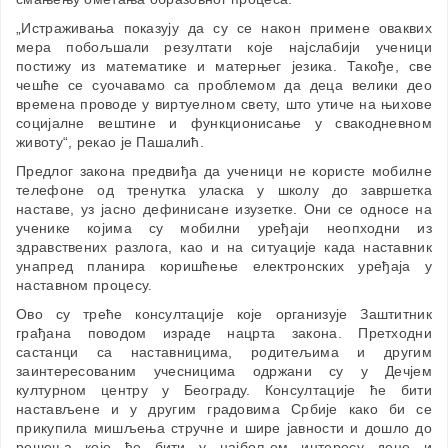
„Истраживања показују да су се након примене оваквих
мера побољшали резултати које најслабији ученици
постижу из математике и матерњег језика. Такође, све
чешће се суочавамо са проблемом да деца велики део
времена проводе у виртуелном свету, што утиче на њихове
социјалне вештине и функционисање у свакодневном
животу“, рекао је Пашалић.
Предлог закона предвиђа да ученици не користе мобилне
телефоне од тренутка уласка у школу до завршетка
наставе, уз јасно дефинисане изузетке. Они се односе на
ученике којима су мобилни уређаји неопходни из
здравствених разлога, као и на ситуације када наставник
унапред планира коришћење електронских уређаја у
наставном процесу.
Ово су треће консултације које организује Заштитник
грађана поводом израде нацрта закона. Претходни
састанци са наставницима, родитељима и другим
заинтересованим учесницима одржани су у Дечјем
културном центру у Београду. Консултације ће бити
настављене и у другим градовима Србије како би се
прикупила мишљења стручне и шире јавности и дошло до
решења које ће бити у најбољем интересу деце и