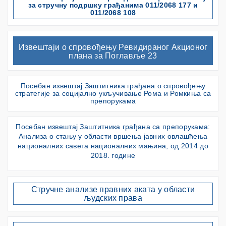
за стручну подршку грађанима 011/2068 177 и
011/2068 108
Извештаји о спровођењу Ревидираног Акционог
плана за Поглавље 23
Посебан извештај Заштитника грађана о спровођењу
стратегије за социјално укључивање Рома и Ромкиња са
препорукама
Посебан извештај Заштитника грађана са препорукама:
Анализа о стању у области вршења јавних овлашћења
националних савета националних мањина, од 2014 до
2018. године
Стручне анализе правних аката у области
људских права