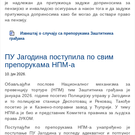
је надлежан да притужиоца задужи доприносима за
пензијско и инвалидско осигурање а након тога и да задужи
притужиоца доприносима како би могао да оствари право
на пензију.
Извештај о случају са препорукама Заштитника
грађана
ПУ Јагодина поступила по свим
препорукама НПМ-а
10. јун 2026.
Обављајући послове Националног механизма за
превенцију тортуре (НПМ) тим Заштитника грађана је
јануара 2026. године посетио Полицијску управу у Јагодини
и то полицијске станице Деспотовац и Рековац. Такође
посетио је и Казнено-поправни завод у Ћуприји. У тиму
НПМ-а је био и представник Комитета правника за људска
права ЈУКОМ.
Поступајући по препорукама НПМ-а унапређено је
поступање ПУ Јагодина у погледу адекватног и потпуног