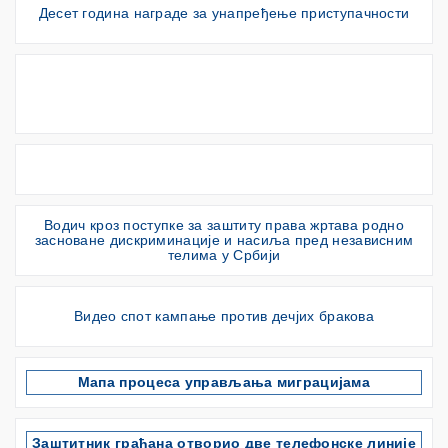
Десет година награде за унапређење приступачности
Водич кроз поступке за заштиту права жртава родно
засноване дискриминације и насиља пред независним
телима у Србији
Видео спот кампање против дечјих бракова
Мапа процеса управљања миграцијама
Заштитник грађана отворио две телефонске линије