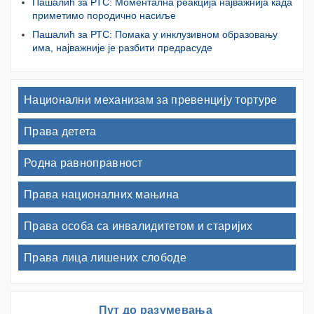
Пашалић за РТС: Моментална реакција најважнија када
приметимо породично насиље
Пашалић за РТС: Помака у инклузивном образовању
има, најважније је разбити предрасуде
Национални механизам за превенцију тортуре
Права детета
Родна равноправност
Права националних мањина
Права особа са инвалидитетом и старијих
Права лица лишених слободе
Пут до разумевања