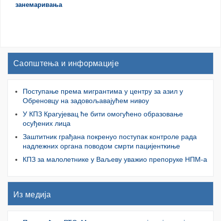
занемаривања
Саопштења и информације
Поступање према мигрантима у центру за азил у
Обреновцу на задовољавајућем нивоу
У КПЗ Крагујевац ће бити омогућено образовање
осуђених лица
Заштитник грађана покренуо поступак контроле рада
надлежних органа поводом смрти пацијенткиње
КПЗ за малолетнике у Ваљеву уважио препоруке НПМ-а
Из медија