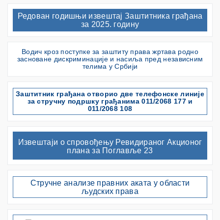
Редован годишњи извештај Заштитника грађана
за 2025. годину
Водич кроз поступке за заштиту права жртава родно
засноване дискриминације и насиља пред независним
телима у Србији
Заштитник грађана отворио две телефонске линије
за стручну подршку грађанима 011/2068 177 и
011/2068 108
Извештаји о спровођењу Ревидираног Акционог
плана за Поглавље 23
Стручне анализе правних аката у области
људских права