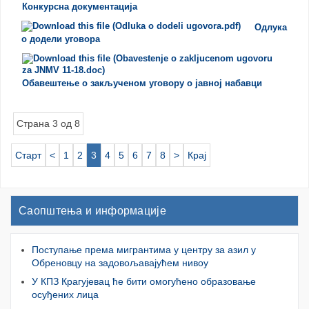
Конкурсна документација
Одлука
о додели уговора
Обавештење о закљученом уговору о јавној набавци
Страна 3 од 8
Старт
<
1
2
3
4
5
6
7
8
>
Крај
Саопштења и информације
Поступање према мигрантима у центру за азил у
Обреновцу на задовољавајућем нивоу
У КПЗ Крагујевац ће бити омогућено образовање
осуђених лица