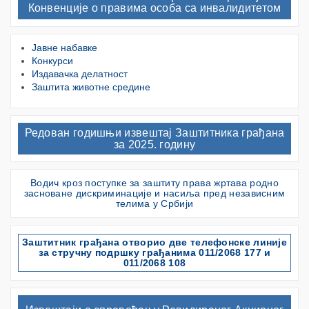
Конвенције о правима особа са инвалидитетом
Јавне набавке
Конкурси
Издавачка делатност
Заштита животне средине
Редован годишњи извештај Заштитника грађана
за 2025. годину
Водич кроз поступке за заштиту права жртава родно
засноване дискриминације и насиља пред независним
телима у Србији
Заштитник грађана отворио две телефонске линије
за стручну подршку грађанима 011/2068 177 и
011/2068 108