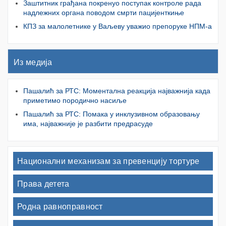
Заштитник грађана покренуо поступак контроле рада
надлежних органа поводом смрти пацијенткиње
КПЗ за малолетнике у Ваљеву уважио препоруке НПМ-а
Из медија
Пашалић за РТС: Моментална реакција најважнија када
приметимо породично насиље
Пашалић за РТС: Помака у инклузивном образовању
има, најважније је разбити предрасуде
Национални механизам за превенцију тортуре
Права детета
Родна равноправност