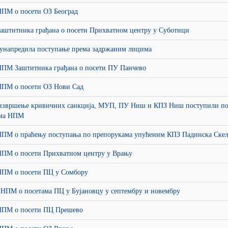
НПМ о посети ОЗ Београд
Заштитника грађана о посети Прихватном центру у Суботици
унапредила поступање према задржаним лицима
НПМ Заштитника грађана о посети ПУ Панчево
НПМ о посети ОЗ Нови Сад
 извршење кривичних санкција, МУП, ПУ Ниш и КПЗ Ниш поступили п
ама НПМ
НПМ о праћењу поступања по препорукама упућеним КПЗ Падинска Ске
НПМ о посети Прихватном центру у Врању
НПМ о посети ПЦ у Сомбору
 НПМ о посетама ПЦ у Бујановцу у септембру и новембру
НПМ о посети ПЦ Прешево