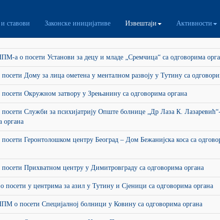
и ставови
Законске иницијативе
Извештаји
Активности
ни извештаји
ПМ-а о посети Установи за децу и младе „Сремчица“ са одговорима орг
 посети Дому за лица ометена у менталном развоју у Тутину са одговори
 посети Окружном затвору у Зрењанину са одговорима органа
 посети Служби за психијатрију Опште болнице „Др Лаза К. Лазаревић“
а органа
 посети Геронтолошком центру Београд – Дом Бежанијска коса са одгов
 посети Прихватном центру у Димитровграду са одговорима органа
о посети у центрима за азил у Тутину и Сјеници са одговорима органа
НПМ о посети Специјалној болници у Ковину са одговорима органа