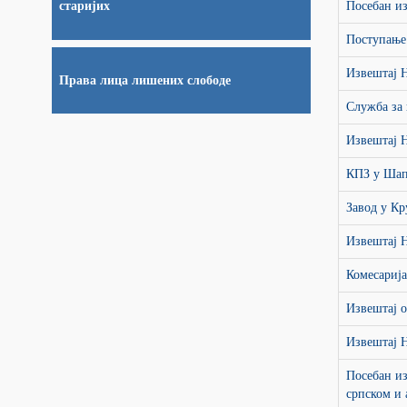
Посебан из
старијих
Поступање
Извештај 
Права лица лишених слободе
Служба за
Извештај 
КПЗ у Шап
Завод у К
Извештај 
Комесариј
Извештај о
Извештај 
Посебан из
српском и 