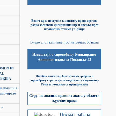
Водич кроз поступке за заштиту права жртава
родно засноване дискриминације и насиља пред
независним телима у Србији
Видео спот кампање против дечјих бракова
Извештаји о спровођењу Ревидираног
Акционог плана за Поглавље 23
OMEN IN
AL
Посебан извештај Заштитника грађана о
SERBIA
спровођењу стратегије за социјално укључивање
Рома и Ромкиња са препорукама
и позиција
самоуправе
Стручне анализе правних аката у области
људских права
L“
Писма грађана