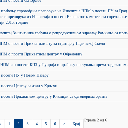
НПМ о посети ОЗ Врање
 праћењу спровођења препорука из Извештаја НПМ о посети ПУ за Град
не и препорука из Извештаја о посети Европског комитета за спречавање
ји 2015. године
звештај Заштитника грађана о репродуктивном здрављу Ромкиња са преп
НПМ о посети Прихватилишту за странце у Падинској Скели
НПМ о посети Прихватном центру у Обреновцу
 НПМ-а о посети КПЗ-у Ћуприја и праћењу поступања према задржаним
о посети ПУ у Новом Пазару
 посети Центру за азил у Крњачи
 посети Прихватном центру у Кикинди са одговорима органа
Страна 2 од 6
<
1
2
3
4
5
6
>
Крај