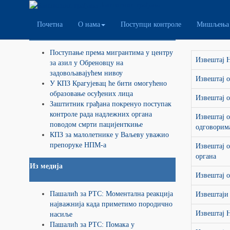
Заштитник грађана
Почетна
О нама
Поступци контроле
Мишљења 
Саопштења и информације
Посеб
Поступање према мигрантима у центру
Извештај Н
за азил у Обреновцу на
задовољавајућем нивоу
Извештај о
У КПЗ Крагујевац ће бити омогућено
образовање осуђених лица
Извештај о
Заштитник грађана покренуо поступак
контроле рада надлежних органа
Извештај о
поводом смрти пацијенткиње
одговорим
КПЗ за малолетнике у Ваљеву уважио
препоруке НПМ-а
Извештај о
органа
Из медија
Извештај о
Пашалић за РТС: Моментална реакција
Извештаји 
најважнија када приметимо породично
Извештај 
насиље
Пашалић за РТС: Помака у