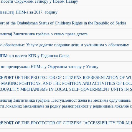
о посети Окружном затвору у Новом Пазару
звештај НПМ-а за 2017. годину
ort of the Ombudsman Status of Childrens Rights in the Republic od Serbia
вештај Заштитника грађана о стању права детета
о образовање: Услуге додатне подршке деци и ученицима у образовању
НПМ-а о посети КПЗ-у Падинска Скела
 по препорукама НПМ-а у Окружном затвору у Ужицу
REPORT OF THE PROTECTOR OF CITIZENS REPRESENTATION OF W
-MAKING POSITIONS, AND THE POSITION AND ACTIVITIES OF LOC
QUALITY MECHANISMS IN LOCAL SELF-GOVERNMENT UNITS IN 
вештај Заштитника грађана „Заступљеност жена на местима одлучивања 
ти локалних механизама за родну равноправност у јединицама локалне 
REPORT OF THE PROTECTOR OF CITIZENS “ACCESSIBILITY FOR AL