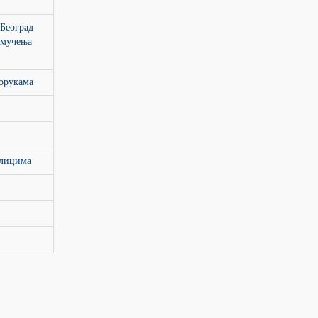
 Београд
 мучења
орукама
 лицима