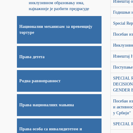
Извештај 
инклузивном образовању има,
најважније је разбити предрасуде
Годишњи и
Special Rep
Национални механизам за превенцију
тортуре
Посебан из
Инклузивн
Извештај 
Права детета
Поступање
SPECIAL 
Родна равноправност
DECISION
GENDER E
Посебан из
Права националних мањина
и активнос
у Србији“
SPECIAL 
Права особа са инвалидитетом и