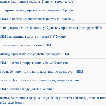
вештај Заштитника грађана „Приступачност за све“
 по препорукама у прихватним центрима у Србији
НПМ-а о посети Геронтолошком центру у Крушевцу
 психијатрију Опште болнице у Крушевцу прихватила препоруке НПМ
НПМ Заштитника грађана о посети ПУ Ужице
цу поступио по препорукама НПМ
рушевцу прихватио све упућене препоруке НПМ
НПМ о посети Центру за азил у Бањи Ковиљачи
ат за избеглице и миграције поступио по препоруци НПМ
 посети Центру за азил у Крњачи са одговорима органа
НПМ о посети заводу „Мале Пчелице“
вештај Заштитника грађана о службеној употреби албанској језика и пис
албанском језику