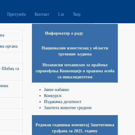
Претрага чланака ...
Притужба
Контакт
Lat
Ћир
Информатор о раду
ана
ма органа
Национални известилац у области
трговине људима
Независни механизам за праћење
- Шабац са
спровођења Конвенције о правима особа
са инвалидитетом
орима
Јавне набавке
Конкурси
Издавачка делатност
Заштита животне средине
Редован годишњи извештај Заштитника
грађана за 2025. годину