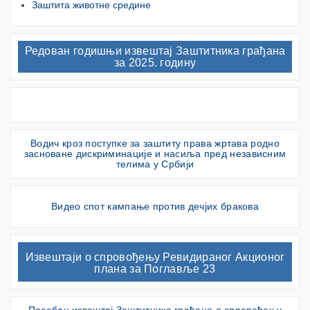
Заштита животне средине
Редован годишњи извештај Заштитника грађана
за 2025. годину
Водич кроз поступке за заштиту права жртава родно
засноване дискриминације и насиља пред независним
телима у Србији
Видео спот кампање против дечјих бракова
Извештаји о спровођењу Ревидираног Акционог
плана за Поглавље 23