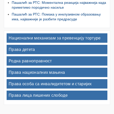
Пашалић за РТС: Моментална реакција најважнија када
приметимо породично насиље
Пашалић за РТС: Помака у инклузивном образовању
има, најважније је разбити предрасуде
Национални механизам за превенцију тортуре
Права детета
Родна равноправност
Права националних мањина
Права особа са инвалидитетом и старијих
Права лица лишених слободе