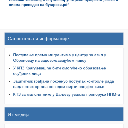
Посебан извештај о службеној употреби бугарског језика и
писма преведен на бугарски.pdf
Саопштења и информације
Поступање према мигрантима у центру за азил у
Обреновцу на задовољавајућем нивоу
У КПЗ Крагујевац ће бити омогућено образовање
осуђених лица
Заштитник грађана покренуо поступак контроле рада
надлежних органа поводом смрти пацијенткиње
КПЗ за малолетнике у Ваљеву уважио препоруке НПМ-а
Из медија