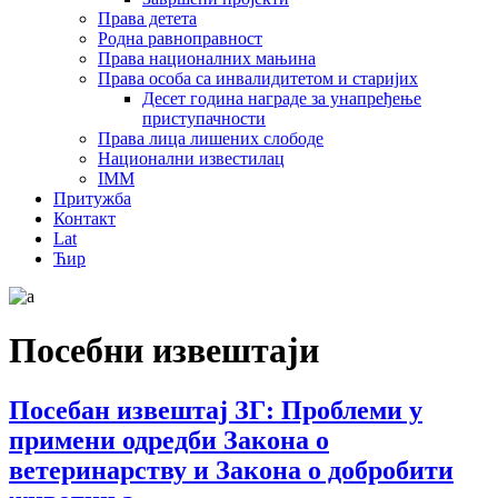
Права детета
Родна равноправност
Права националних мањина
Права особа са инвалидитетом и старијих
Десет година награде за унапређење
приступачности
Права лица лишених слободе
Национални известилац
IMM
Притужба
Контакт
Lat
Ћир
Посебни извештаји
Посебан извештај ЗГ: Проблеми у
примени одредби Закона о
ветеринарству и Закона о добробити