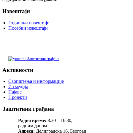
Copyright © 2016. Zaštitnik građana.
Извештаји
Годишњи извештаји
Посебни извештаји
Заштитник грађана
Активности
Саопштења и информације
Из медија
Најаве
Пројекти
Заштитник грађана
Радно време:
8.30 – 16.30,
радним даном
Адреса:
Делиградска 16, Београд