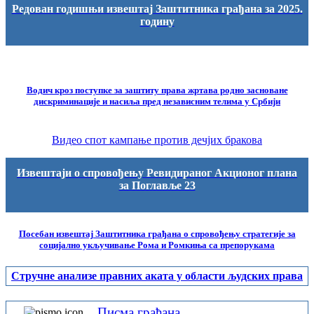
Редован годишњи извештај Заштитника грађана за 2025.
годину
Водич кроз поступке за заштиту права жртава родно засноване
дискриминације и насиља пред независним телима у Србији
Видео спот кампање против дечјих бракова
Извештаји о спровођењу Ревидираног Акционог плана
за Поглавље 23
Посебан извештај Заштитника грађана о спровођењу стратегије за
социјално укључивање Рома и Ромкиња са препорукама
Стручне анализе правних аката у области људских права
Писма грађана