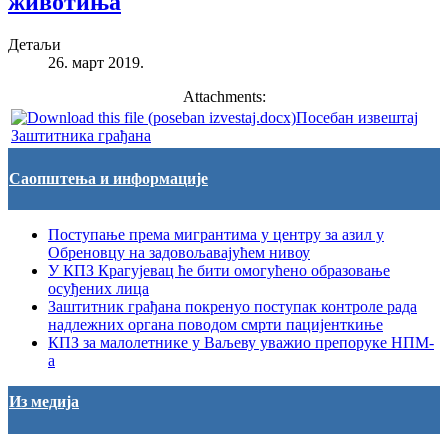
животиња
Детаљи
26. март 2019.
Attachments:
Посебан извештај
Заштитника грађана
Саопштења и информације
Поступање према мигрантима у центру за азил у
Обреновцу на задовољавајућем нивоу
У КПЗ Крагујевац ће бити омогућено образовање
осуђених лица
Заштитник грађана покренуо поступак контроле рада
надлежних органа поводом смрти пацијенткиње
КПЗ за малолетнике у Ваљеву уважио препоруке НПМ-
а
Из медија