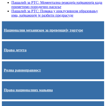
Пашалић за РТС: Моментална реакција најважнија када
приметимо породично насиље
Пашалић за РТС: Помака у инклузивном образовању
има, најважније је разбити предрасуде
Национални механизам за превенцију тортуре
Права детета
Родна равноправност
Права националних мањина