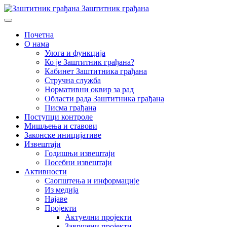
Заштитник грађана
Почетна
О нама
Улога и функција
Ко је Заштитник грађана?
Кабинет Заштитника грађана
Стручна служба
Нормативни оквир за рад
Области рада Заштитника грађана
Писма грађана
Поступци контроле
Мишљења и ставови
Законске иницијативе
Извештаји
Годишњи извештаји
Посебни извештаји
Активности
Саопштења и информације
Из медија
Најаве
Пројекти
Актуелни пројекти
Завршени пројекти