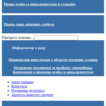
Права особа са инвалидитетом и старијих
Права лица лишених слободе
Претрага чланака ...
Информатор о раду
Национални известилац у области трговине људима
Независни механизам за праћење спровођења
Конвенције о правима особа са инвалидитетом
Јавне набавке
Конкурси
Издавачка делатност
Заштита животне средине