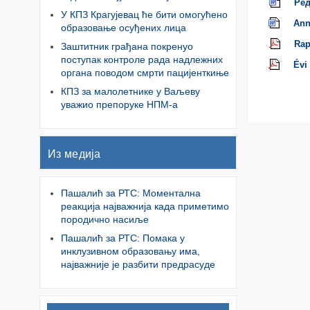
Ред
У КПЗ Крагујевац ће бити омогућено
Ann
образовање осуђених лица
Rapo
Заштитник грађана покренуо
поступак контроле рада надлежних
Évi
органа поводом смрти пацијенткиње
КПЗ за малолетнике у Ваљеву
уважио препоруке НПМ-а
Из медија
Пашалић за РТС: Моментална
реакција најважнија када приметимо
породично насиље
Пашалић за РТС: Помака у
инклузивном образовању има,
најважније је разбити предрасуде