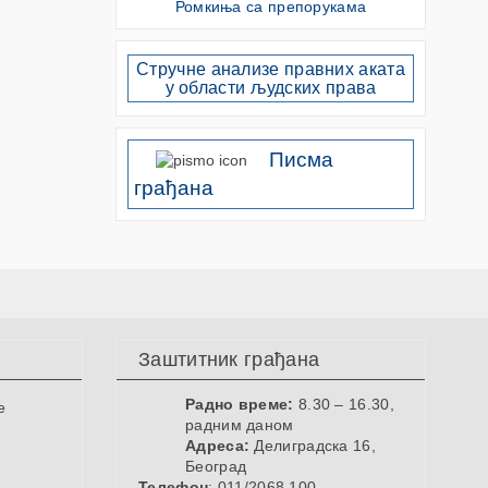
Ромкиња са препорукама
Стручне анализе правних аката
у области људских права
Писма
грађана
Заштитник грађана
Радно време:
8.30 – 16.30,
е
радним даном
Адреса:
Делиградска 16,
Београд
Телефон
: 011/2068 100