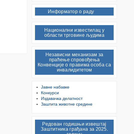
Информатор о раду
Национални известилац у
области трговине људима
Независни механизам за
праћење спровођења
Конвенције о правима особа са
инвалидитетом
Јавне набавке
Конкурси
Издавачка делатност
Заштита животне средине
Редован годишњи извештај
Заштитника грађана за 2025.