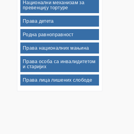
Национални механизам за
превенцију тортуре
Права детета
Родна равноправност
Права националних мањина
Права особа са инвалидитетом
и старијих
Права лица лишених слободе