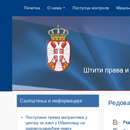
Почетна
О нама
Поступци контроле
Мишље
Саопштења и информације
Редова
Поступање према мигрантима у
центру за азил у Обреновцу на
Ред
задовољавајућем нивоу