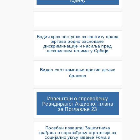
годину
Водич кроз поступке за заштиту права
жртава родно засноване
дискриминације и насиља пред
независним телима у Србији
Видео спот кампање против дечјих
бракова
Извештаји о спровођењу
Ревидираног Акционог плана
за Поглавље 23
Посебан извештај Заштитника
грађана о спровођењу стратегије за
социјално укључивање Рома и