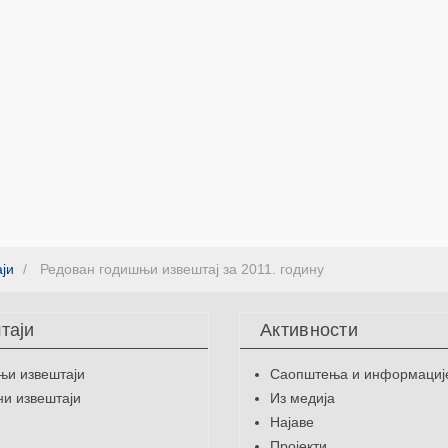
ји
Редован годишњи извештај за 2011. годину
таји
Активности
њи извештаји
Саопштења и информациј
и извештаји
Из медија
Најаве
Пројекти