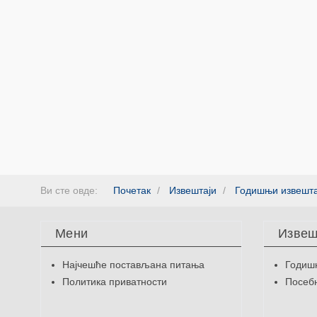
Ви сте овде:
Почетак
Извештаји
Годишњи извешта
Мени
Извеш
Најчешће постављана питања
Годиш
Политика приватности
Посебн