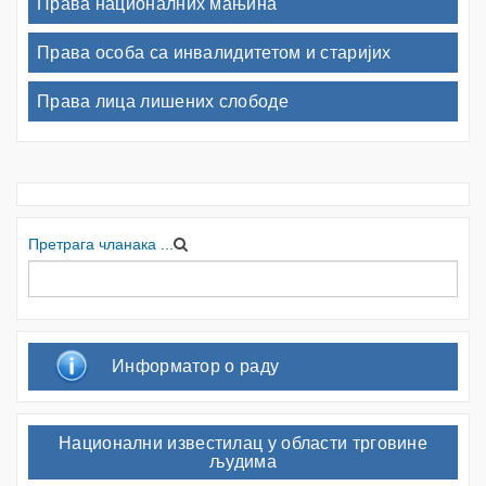
Права националних мањина
Права особа са инвалидитетом и старијих
Права лица лишених слободе
Претрага чланака ...
Информатор о раду
Национални известилац у области трговине
људима