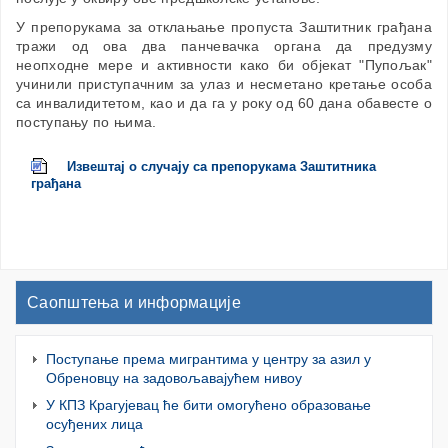
У препорукама за отклањање пропуста Заштитник грађана
тражи од ова два панчевачка органа да предузму
неопходне мере и активности како би објекат "Пупољак"
учинили приступачним за улаз и несметано кретање особа
са инвалидитетом, као и да га у року од 60 дана обавесте о
поступању по њима.
Извештај о случају са препорукама Заштитника
грађана
Саопштења и информације
Поступање према мигрантима у центру за азил у
Обреновцу на задовољавајућем нивоу
У КПЗ Крагујевац ће бити омогућено образовање
осуђених лица