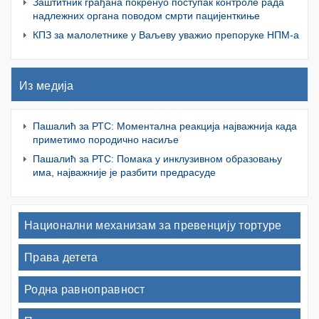
Заштитник грађана покренуо поступак контроле рада
надлежних органа поводом смрти пацијенткиње
КПЗ за малолетнике у Ваљеву уважио препоруке НПМ-а
Из медија
Пашалић за РТС: Моментална реакција најважнија када
приметимо породично насиље
Пашалић за РТС: Помака у инклузивном образовању
има, најважније је разбити предрасуде
Национални механизам за превенцију тортуре
Права детета
Родна равноправност