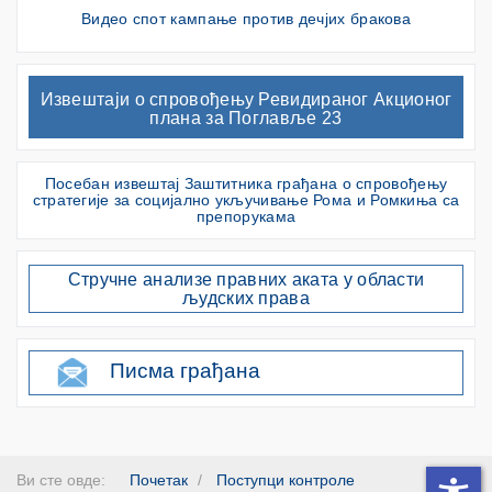
Видео спот кампање против дечјих бракова
Извештаји о спровођењу Ревидираног Акционог
плана за Поглавље 23
Посебан извештај Заштитника грађана о спровођењу
стратегије за социјално укључивање Рома и Ромкиња са
препорукама
Стручне анализе правних аката у области
људских права
Писма грађана
Ви сте овде:
Почетак
Поступци контроле