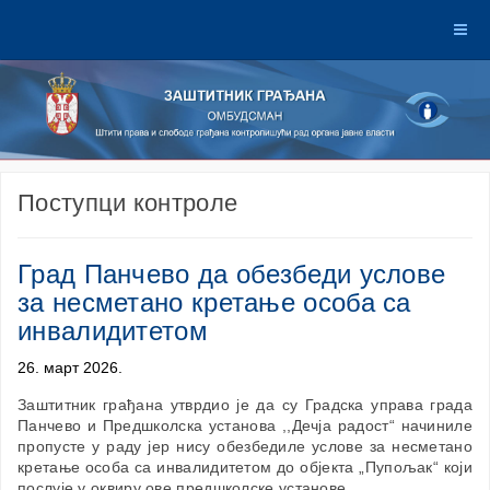
Поступци контроле
Град Панчево да обезбеди услове
за несметано кретање особа са
инвалидитетом
26. март 2026.
Заштитник грађана утврдио је да су Градска управа града
Панчево и Предшколска установа ,,Дечја радост“ начиниле
пропусте у раду јер нису обезбедиле услове за несметано
кретање особа са инвалидитетом до објекта „Пупољак“ који
послује у оквиру ове предшколске установе.