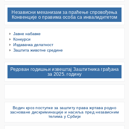
Независни механизам за праћење спровођења
Конвенције о правима особа са инвалидитетом
Јавне набавке
Конкурси
Издавачка делатност
Заштита животне средине
Редован годишњи извештај Заштитника грађана
за 2025. годину
Водич кроз поступке за заштиту права жртава родно
засноване дискриминације и насиља пред независним
телима у Србији