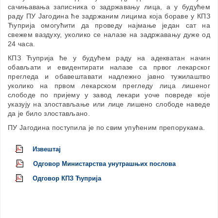
сачињавања записника о задржавању лица, а у будућем
раду ПУ Јагодина ће задржаним лицима која бораве у КПЗ
Ћуприја омогућити да проведу најмање један сат на
свежем ваздуху, уколико се налазе на задржавању дуже од
24 часа.
КПЗ Ћуприја ће у будућем раду на адекватан начин
обављати и евидентирати налазе са првог лекарског
прегледа и обавештавати надлежно јавно тужилаштво
уколико на првом лекарском прегледу лица лишеног
слободе по пријему у завод лекари уоче повреде које
указују на злостављање или лице лишено слободе наведе
да је било злостављано.
ПУ Јагодина поступила је по свим упућеним препорукама.
Извештај
Одговор Министарства унутрашњих послова
Одговор КПЗ Ћуприја