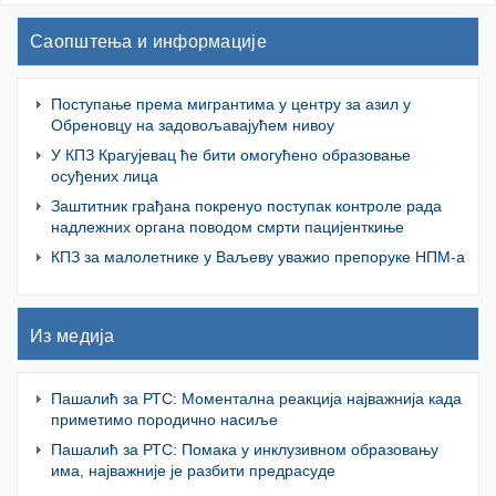
Саопштења и информације
Поступање према мигрантима у центру за азил у
Обреновцу на задовољавајућем нивоу
У КПЗ Крагујевац ће бити омогућено образовање
осуђених лица
Заштитник грађана покренуо поступак контроле рада
надлежних органа поводом смрти пацијенткиње
КПЗ за малолетнике у Ваљеву уважио препоруке НПМ-а
Из медија
Пашалић за РТС: Моментална реакција најважнија када
приметимо породично насиље
Пашалић за РТС: Помака у инклузивном образовању
има, најважније је разбити предрасуде