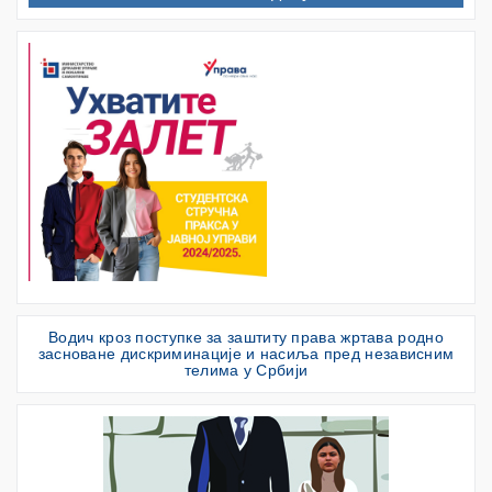
Водич кроз поступке за заштиту права жртава родно
засноване дискриминације и насиља пред независним
телима у Србији