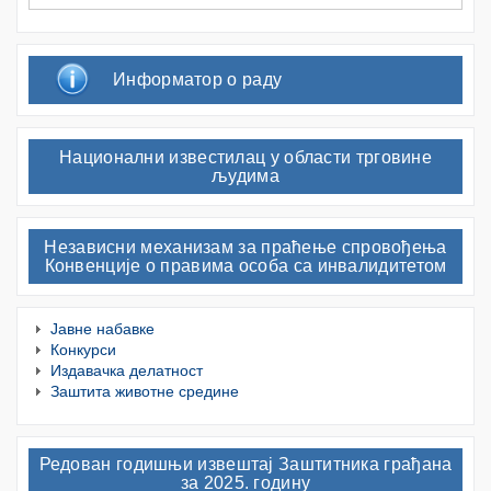
Информатор о раду
Национални известилац у области трговине
људима
Независни механизам за праћење спровођења
Конвенције о правима особа са инвалидитетом
Јавне набавке
Конкурси
Издавачка делатност
Заштита животне средине
Редован годишњи извештај Заштитника грађана
за 2025. годину