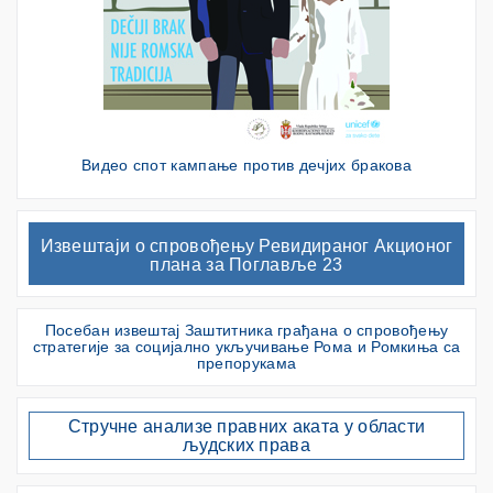
Видео спот кампање против дечјих бракова
Извештаји о спровођењу Ревидираног Акционог
плана за Поглавље 23
Посебан извештај Заштитника грађана о спровођењу
стратегије за социјално укључивање Рома и Ромкиња са
препорукама
Стручне анализе правних аката у области
људских права