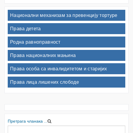
Национални механизам за превенцију тортуре
Права детета
Родна равноправност
Права националних мањина
Права особа са инвалидитетом и старијих
Права лица лишених слободе
Претрага чланака ...