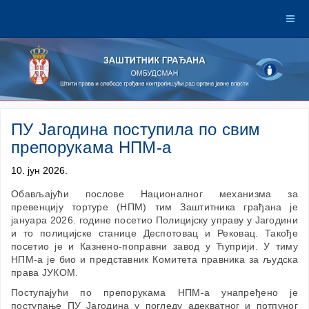
ПУ Јагодина поступила по свим
препорукама НПМ-а
10. јун 2026.
Обављајући послове Националног механизма за
превенцију тортуре (НПМ) тим Заштитника грађана је
јануара 2026. године посетио Полицијску управу у Јагодини
и то полицијске станице Деспотовац и Рековац. Такође
посетио је и Казнено-поправни завод у Ћуприји. У тиму
НПМ-а је био и представник Комитета правника за људска
права ЈУКОМ.
Поступајући по препорукама НПМ-а унапређено је
поступање ПУ Јагодина у погледу адекватног и потпуног