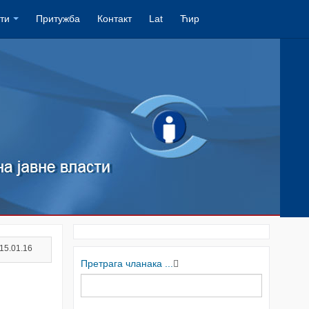
ти
Притужба
Контакт
Lat
Ћир
15.01.16
Претрага чланака ...