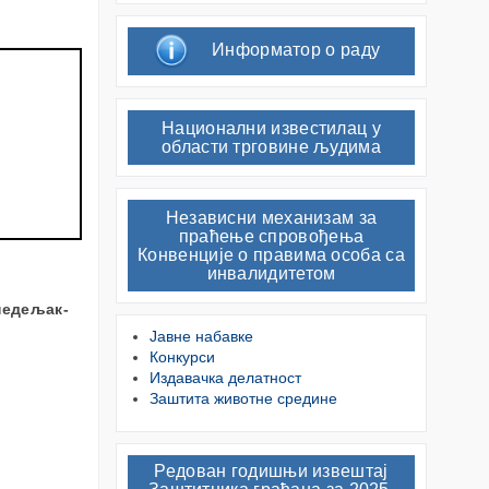
Информатор о раду
Национални известилац у
области трговине људима
Независни механизам за
праћење спровођења
Конвенције о правима особа са
инвалидитетом
онедељак-
Јавне набавке
Конкурси
Издавачка делатност
Заштита животне средине
Редован годишњи извештај