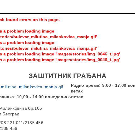
mb found errors on this page:
s a problem loading image
tories/bulevar_milutina_milankovica_manja.gif'
s a problem loading image
tories/bulevar_milutina_milankovica_manja.gif'
s a problem loading image 'images/stories/img_0046_t.jpg'
s a problem loading image 'images/stories/img_0046_t.jpg'
ЗАШТИТНИК ГРАЂАНА
Радно време: 9,00 - 17,00 п
петак
ранака: 10,00 - 14,00 понедељак-петак
Миланковића бр.106
и Београд
208 221 011/2135 456
2135 456