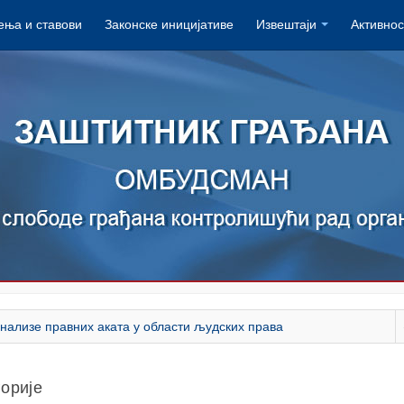
ња и ставови
Законске иницијативе
Извештаји
Активнос
нализе правних аката у области људских права
горије