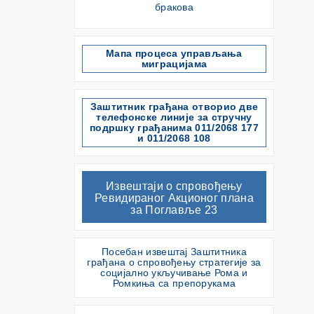
бракова
Мапа процеса управљања
миграцијама
Заштитник грађана отворио две
телефонске линије за стручну
подршку грађанима 011/2068 177
и 011/2068 108
Извештаји о спровођењу
Ревидираног Акционог плана
за Поглавље 23
Посебан извештај Заштитника
грађана о спровођењу стратегије за
социјално укључивање Рома и
Ромкиња са препорукама