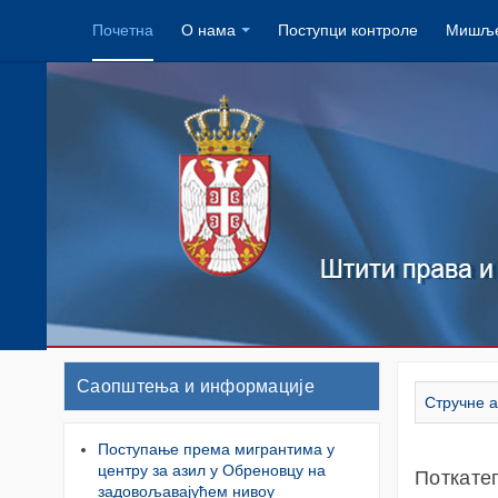
Почетна
О нама
Поступци контроле
Мишље
Саопштења и информације
Стручне а
Поступање према мигрантима у
центру за азил у Обреновцу на
Поткате
задовољавајућем нивоу