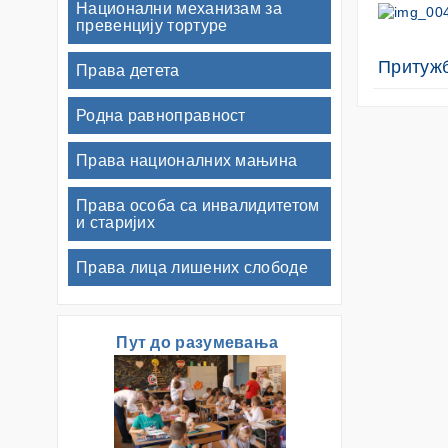
Национални механизам за
превенцију тортуре
Притуж
Права детета
Родна равноправност
Права националних мањина
Права особа са инвалидитетом
и старијих
Права лица лишених слободе
Пут до разумевања