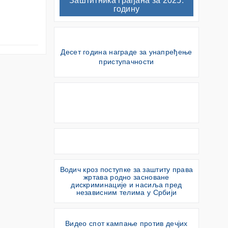
Заштитника грађана за 2025.
годину
Десет година награде за унапређење
приступачности
Водич кроз поступке за заштиту права
жртава родно засноване
дискриминације и насиља пред
независним телима у Србији
Видео спот кампање против дечјих