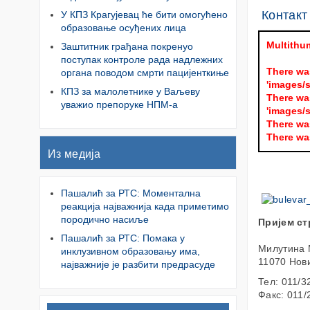
Контакт
У КПЗ Крагујевац ће бити омогућено
образовање осуђених лица
Multithu
Заштитник грађана покренуо
поступак контроле рада надлежних
There wa
органа поводом смрти пацијенткиње
'images/s
КПЗ за малолетнике у Ваљеву
There wa
уважио препоруке НПМ-а
'images/s
There wa
There wa
Из медија
Пашалић за РТС: Моментална
реакција најважнија када приметимо
породично насиље
Пријем ст
Пашалић за РТС: Помака у
Милутина 
инклузивном образовању има,
11070 Нов
најважније је разбити предрасуде
Тел: 011/3
Факс: 011/