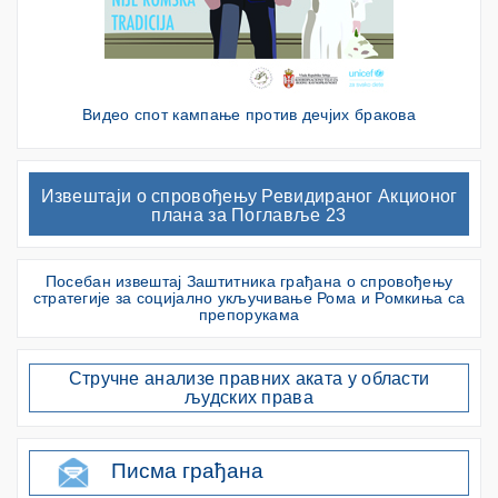
Видео спот кампање против дечјих бракова
Извештаји о спровођењу Ревидираног Акционог
плана за Поглавље 23
Посебан извештај Заштитника грађана о спровођењу
стратегије за социјално укључивање Рома и Ромкиња са
препорукама
Стручне анализе правних аката у области
људских права
Писма грађана