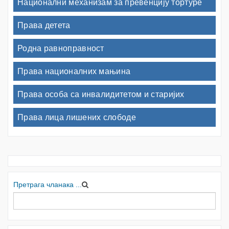
Национални механизам за превенцију тортуре
Права детета
Родна равноправност
Права националних мањина
Права особа са инвалидитетом и старијих
Права лица лишених слободе
Претрага чланака ...