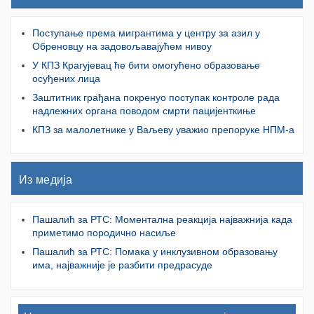
Поступање према мигрантима у центру за азил у
Обреновцу на задовољавајућем нивоу
У КПЗ Крагујевац ће бити омогућено образовање
осуђених лица
Заштитник грађана покренуо поступак контроле рада
надлежних органа поводом смрти пацијенткиње
КПЗ за малолетнике у Ваљеву уважио препоруке НПМ-а
Из медија
Пашалић за РТС: Моментална реакција најважнија када
приметимо породично насиље
Пашалић за РТС: Помака у инклузивном образовању
има, најважније је разбити предрасуде