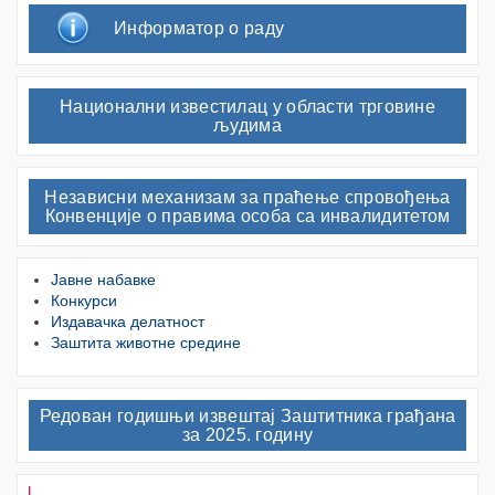
Информатор о раду
Национални известилац у области трговине
људима
Независни механизам за праћење спровођења
Конвенције о правима особа са инвалидитетом
Јавне набавке
Конкурси
Издавачка делатност
Заштита животне средине
Редован годишњи извештај Заштитника грађана
за 2025. годину