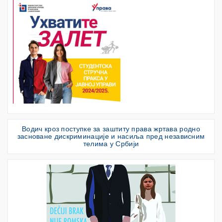
Водич кроз поступке за заштиту права жртава родно
засноване дискриминације и насиља пред независним
телима у Србији