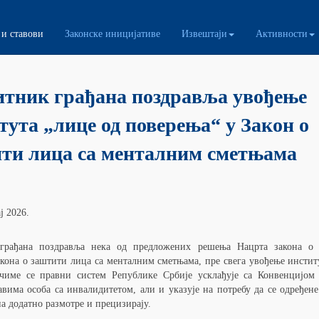
и ставови
Законске иницијативе
Извештаји
Активности
ења и ставови
тник грађана поздравља увођење
тута „лице од поверења“ у Закон о
ти лица са менталним сметњама
ј 2026.
грађана поздравља нека од предложених решења Нацрта закона о
кона о заштити лица са менталним сметњама, пре свега увођење инстит
 чиме се правни систем Републике Србије усклађује са Конвенцијом
авима особа са инвалидитетом, али и указује на потребу да се одређене
на додатно размотре и прецизирају.