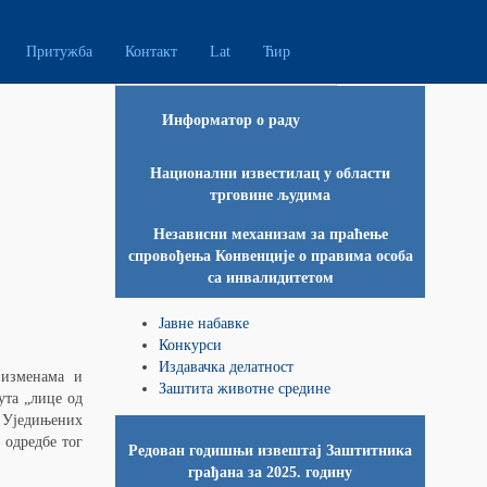
Претрага чланака ...
Притужба
Контакт
Lat
Ћир
Информатор о раду
Национални известилац у области
трговине људима
Независни механизам за праћење
спровођења Конвенције о правима особа
са инвалидитетом
Јавне набавке
Конкурси
Издавачка делатност
 изменама и
Заштита животне средине
ута „лице од
 Уједињених
 одредбе тог
Редован годишњи извештај Заштитника
грађана за 2025. годину