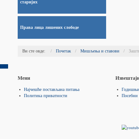
старијих
Права лица лишених слободе
Ви сте овде:
Почетак
Мишљења и ставови
Зашт
Мени
Извештај
Најчешће постављана питања
Годишњи
Политика приватности
Посебни 