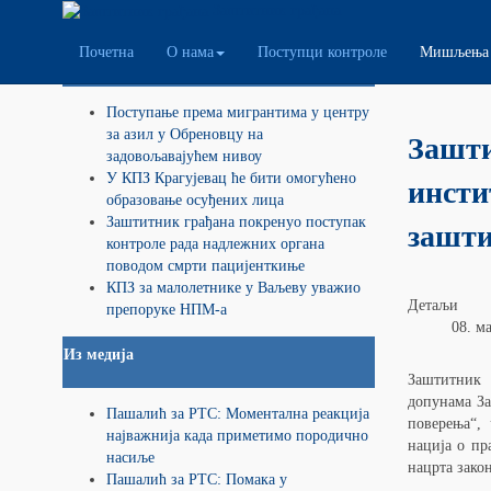
Заштитник грађана
Почетна
О нама
Поступци контроле
Мишљења 
Саопштења и информације
Мишљ
Поступање према мигрантима у центру
за азил у Обреновцу на
Зашти
задовољавајућем нивоу
У КПЗ Крагујевац ће бити омогућено
инсти
образовање осуђених лица
Заштитник грађана покренуо поступак
зашти
контроле рада надлежних органа
поводом смрти пацијенткиње
КПЗ за малолетнике у Ваљеву уважио
Детаљи
препоруке НПМ-а
08. ма
Из медија
Заштитник 
допунама За
Пашалић за РТС: Моментална реакција
поверења“,
најважнија када приметимо породично
нација о пр
насиље
нацрта зако
Пашалић за РТС: Помака у