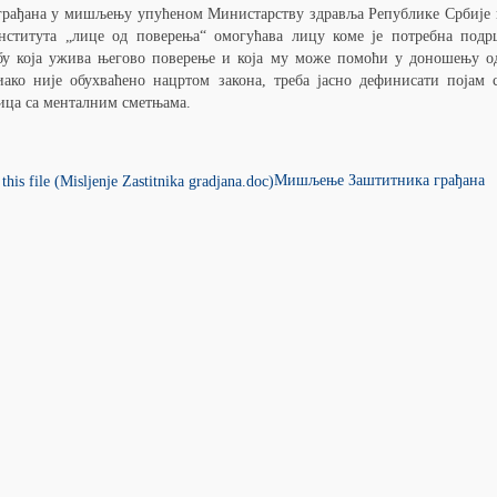
рађана у мишљењу упућеном Министарству здравља Републике Србије 
нститута „лице од поверења“ омогућава лицу коме је потребна подр
бу која ужива његово поверење и која му може помоћи у доношењу о
иако није обухваћено нацртом закона, треба јасно дефинисати појам 
ица са менталним сметњама.
Мишљење Заштитника грађана