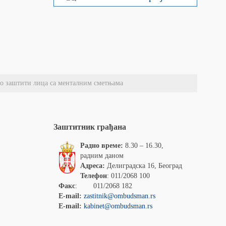
 о заштити лица са менталним сметњама
Заштитник грађана
Радно време:
8.30 – 16.30,
радним даном
Адреса:
Делиградска 16, Београд
Телефон
: 011/2068 100
Факс
: 011/2068 182
E-mail:
zastitnik@ombudsman.rs
E-mail:
kabinet@ombudsman.rs