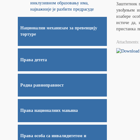
инклузивном образовању има,
Заштитник г
најважније је разбити предрасуде
увођењем и
изабере осо
истиче да, 
Национални механизам за превенцију
пристанка л
тортуре
Attachments:
Права детета
Родна равноправност
Права националних мањина
Права особа са инвалидитетом и