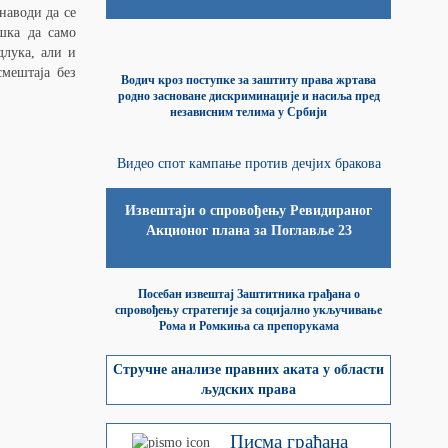
наводи да се
шка да само
длука, али и
смештаја без
Водич кроз поступке за заштиту права жртава
родно засноване дискриминације и насиља пред
независним телима у Србији
Видео спот кампање против дечјих бракова
Извештаји о спровођењу Ревидираног
Акционог плана за Поглавље 23
Посебан извештај Заштитника грађана о
спровођењу стратегије за социјално укључивање
Рома и Ромкиња са препорукама
Стручне анализе правних аката у области
људских права
Писма грађана