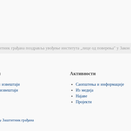
итник грађана поздравља увођење института „лице од поверења“ у Закон
и
Активности
 извештаји
Саопштења и информације
извештаји
Из медија
Најаве
Пројекти
Заштитник грађана