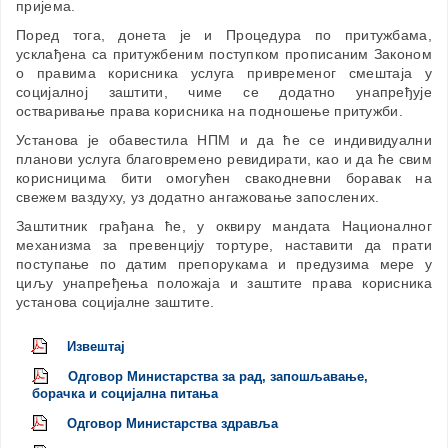
пријема.
Поред тога, донета је и Процедура по притужбама,
усклађена са притужбеним поступком прописаним Законом
о правима корисника услуга привременог смештаја у
социјалној заштити, чиме се додатно унапређује
остваривање права корисника на подношење притужби.
Установа је обавестила НПМ и да ће се индивидуални
планови услуга благовремено ревидирати, као и да ће свим
корисницима бити омогућен свакодневни боравак на
свежем ваздуху, уз додатно ангажовање запослених.
Заштитник грађана ће, у оквиру мандата Националног
механизма за превенцију тортуре, наставити да прати
поступање по датим препорукама и предузима мере у
циљу унапређења положаја и заштите права корисника
установа социјалне заштите.
Извештај
Одговор Министарства за рад, запошљавање,
борачка и социјална питања
Одговор Министарства здравља