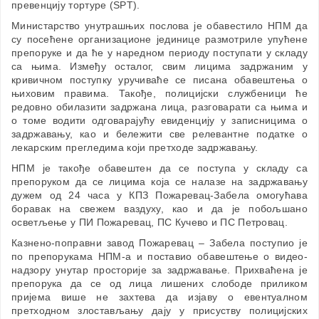
превенцију тортуре (SPT).
Министарство унутрашњих послова је обавестило НПМ да
су посећене организационе јединице размотриле упућене
препоруке и да ће у наредном периоду поступати у складу
са њима. Између осталог, свим лицима задржаним у
кривичном поступку уручивaће се писана обавештења о
њиховим правима. Такође, полицијски службеници ће
редовно обилазити задржана лица, разговарати са њима и
о томе водити одговарајућу евиденцију у записницима о
задржавању, као и бележити све релевантне податке о
лекарским прегледима који претходе задржавању.
НПМ је такође обавештен да се поступа у складу са
препоруком да се лицима која се налазе на задржавању
дужем од 24 часа у КПЗ Пожаревац-Забела омогућава
боравак на свежем ваздуху, као и да је побољшано
осветљење у ПИ Пожаревац, ПС Кучево и ПС Петровац.
Казнено-поправни завод Пожаревац – Забела поступио је
по препорукама НПМ-а и поставио обавештење о видео-
надзору унутар просторије за задржавање. Прихваћена је
препорука да се од лица лишених слободе приликом
пријема више не захтева да изјаву о евентуалном
претходном злостављању дају у присуству полицијских