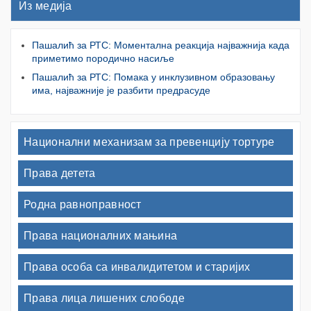
Из медија
Пашалић за РТС: Моментална реакција најважнија када
приметимо породично насиље
Пашалић за РТС: Помака у инклузивном образовању
има, најважније је разбити предрасуде
Национални механизам за превенцију тортуре
Права детета
Родна равноправност
Права националних мањина
Права особа са инвалидитетом и старијих
Права лица лишених слободе