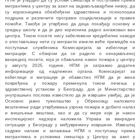
НПМ је утврдио да су услови смештаја и поступање према
мигрантима у центру за азил на задовољавајућем нивоу, да
су корисницима обезбеђени здравствена и психолошка
подршка и различити програми социјализације и правне
помоћи. Такође је утврђено да деца похађају основну и
средњу школу и да је део корисника радно ангажован ван
центра. Током посете нису забележени кредибилни наводи
о злостављању нити су мигранти изнели веће примедбе на
поступање службеника Комесаријата за избеглице и
миграције. С обзиром да се радило о ненајављеној
ванредној посети, која је обављена након пожара у центру
у августу 2025. године, НПМ је затражио додатне
информације од надлежних органа. Комесаријат за
избеглице и миграције је обавестио НПМ да је жена
повређена у пожару преминула током лечења у
здравственој установи у Београду, док је Министарство
унутрашњих послова известило да је извршен увиђај, да је
Основно јавно тужилаштво у Обреновцу наложило
вештачење ради утврђивања узрока пожара и добило налаз
и мишљење вештака, као и да су мере које је након
инспекцијског надзора наложила Управа за ванредне
ситуације у Београду у међувремену извршене. Извештај
садржи налазе и запажања НПМ о поступању према
мигрантима и условима смештаја у Центру за азил у