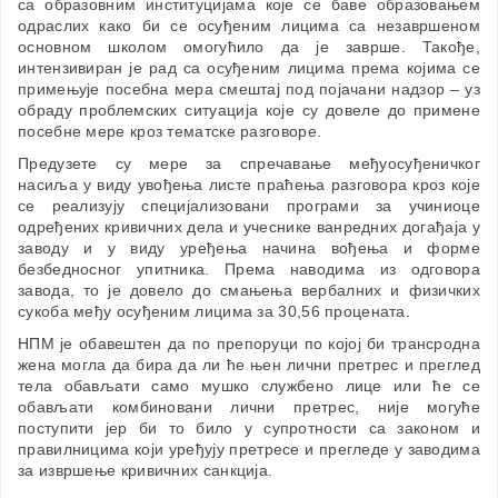
са образовним институцијама које се баве образовањем
одраслих како би се осуђеним лицима са незавршеном
основном школом омогућило да је заврше. Такође,
интензивиран је рад са осуђеним лицима према којима се
примењује посебна мера смештај под појачани надзор – уз
обраду проблемских ситуација које су довеле до примене
посебне мере кроз тематске разговоре.
Предузете су мере за спречавање међуосуђеничког
насиља у виду увођења листе праћења разговора кроз које
се реализују специјализовани програми за учиниоце
одређених кривичних дела и учеснике ванредних догађаја у
заводу и у виду уређења начина вођења и форме
безбедносног упитника. Према наводима из одговора
завода, то је довело до смањења вербалних и физичких
сукоба међу осуђеним лицима за 30,56 процената.
НПМ је обавештен да по препоруци по којој би трансродна
жена могла да бира да ли ће њен лични претрес и преглед
тела обављати само мушко службено лице или ће се
обављати комбиновани лични претрес, није могуће
поступити јер би то било у супротности са законом и
правилницима који уређују претресе и прегледе у заводима
за извршење кривичних санкција.