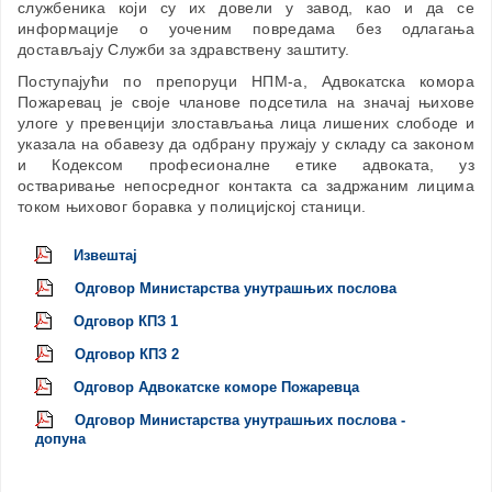
службеника који су их довели у завод, као и да се
информације о уоченим повредама без одлагања
достављају Служби за здравствену заштиту.
Поступајући по препоруци НПМ-а, Адвокатска комора
Пожаревац је своје чланове подсетила на значај њихове
улоге у превенцији злостављања лица лишених слободе и
указала на обавезу да одбрану пружају у складу са законом
и Кодексом професионалне етике адвоката, уз
остваривање непосредног контакта са задржаним лицима
током њиховог боравка у полицијској станици.
Извештај
Одговор Министарства унутрашњих послова
Одговор КПЗ 1
Одговор КПЗ 2
Одговор Адвокатске коморе Пожаревца
Одговор Министарства унутрашњих послова -
допуна