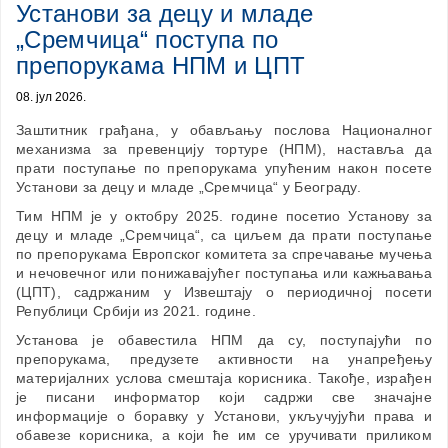
Установи за децу и младе
„Сремчица“ поступа по
препорукама НПМ и ЦПТ
08. јул 2026.
Заштитник грађана, у обављању послова Националног
механизма за превенцију тортуре (НПМ), наставља да
прати поступање по препорукама упућеним након посете
Установи за децу и младе „Сремчица“ у Београду.
Тим НПМ је у октобру 2025. године посетио Установу за
децу и младе „Сремчица“, са циљем да прати поступање
по препорукама Европског комитета за спречавање мучења
и нечовечног или понижавајућег поступања или кажњавања
(ЦПТ), садржаним у Извештају о периодичној посети
Републици Србији из 2021. године.
Установа је обавестила НПМ да су, поступајући по
препорукама, предузете активности на унапређењу
материјалних услова смештаја корисника. Такође, израђен
је писани информатор који садржи све значајне
информације о боравку у Установи, укључујући права и
обавезе корисника, а који ће им се уручивати приликом