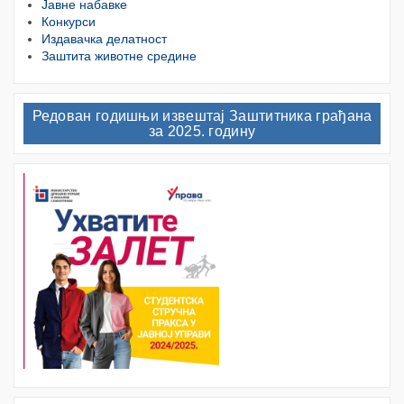
Јавне набавке
Конкурси
Издавачка делатност
Заштита животне средине
Редован годишњи извештај Заштитника грађана
за 2025. годину