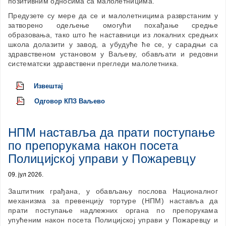
позитивним односима са малолетницима.
Предузете су мере да се и малолетницима разврстаним у
затворено одељење омогући похађање средње
образовања, тако што ће наставници из локалних средњих
школа долазити у завод, а убудуће ће се, у сарадњи са
здравственом установом у Ваљеву, обављати и редовни
систематски здравствени прегледи малолетника.
Извештај
Одговор КПЗ Ваљево
НПМ наставља да прати поступање
по препорукама након посета
Полицијској управи у Пожаревцу
09. јул 2026.
Заштитник грађана, у обављању послова Националног
механизма за превенцију тортуре (НПМ) наставља да
прати поступање надлежних органа по препорукама
упућеним након посета Полицијској управи у Пожаревцу и