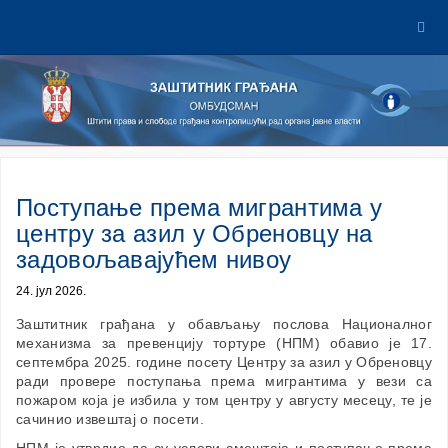
Поступање према мигрантима у
центру за азил у Обреновцу на
задовољавајућем нивоу
24. јул 2026.
Заштитник грађана у обављању послова Националног
механизма за превенцију тортуре (НПМ) обавио је 17.
септембра 2025. године посету Центру за азил у Обреновцу
ради провере поступања према мигрантима у вези са
пожаром која је избила у том центру у августу месецу, те је
сачинио извештај о посети.