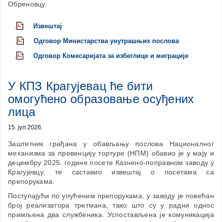
Обреновцу.
Извештај
Одговор Министарства унутрашњих послова
Одговор Комесаријата за избеглице и миграције
У КПЗ Крагујевац ће бити
омогућено образовање осуђених
лица
15. јул 2026.
Заштитник грађана у обављању послова Националног
механизма за превенцију тортуре (НПМ) обавио је у мају и
децембру 2025. године посете Казнено-поправном заводу у
Крагујевцу, те саставио извештај о посетама са
препорукама.
Поступајући по упућеним препорукама, у заводу је повећан
број реализатора третмана, тако што су у радни однос
примљена два службеника. Успостављена је комуникација