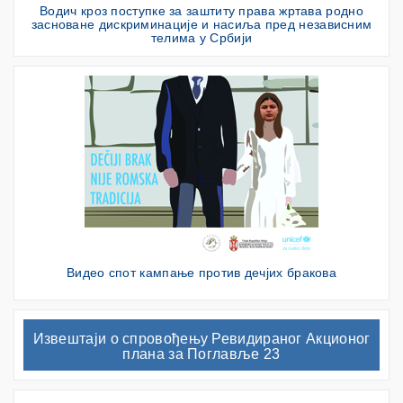
Водич кроз поступке за заштиту права жртава родно
засноване дискриминације и насиља пред независним
телима у Србији
Видео спот кампање против дечјих бракова
Извештаји о спровођењу Ревидираног Акционог
плана за Поглавље 23