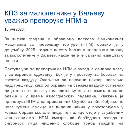
КПЗ за малолетнике у Ваљеву
уважио препоруке НПМ-а
10. јул 2026.
Заштитник грађана у обављању послова Националног
механизма за превенцију тортуре (НПМ) обавио је у
децембру 2025. године посету Казнено-поправном заводу
за малолетнике у Ваљеву, након чега је сачинио извештај о
посети.
Поступајући по препорукама НПМ-а завод је санирао влагу
у затвореном одељењу. Док је у простору за боравак на
свежем ваздуху Одељења за појачани надзор поставио
надстрешницу, како би боравак на свежем ваздуху осуђених
лица која се налазе у том одељењу могао несметано да се
одвија и у време атмосферских падавина. Уважена је
препорука НПМ-а да припадници Службе за обезбеђење не
носе гумене палице на видљив начин у просторијама у
којима бораве малолетници, те палице стоје у службеним
канцеларијама. НПМ сматра да безбедност завода и
сигурност лица лишених слободе треба градити на