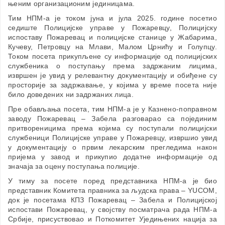
њеним организационим јединицама.
Тим НПМ-а је током јуна и јула 2025. године посетио
седиште Полицијске управе у Пожаревцу, Полицијску
испоставу Пожаревац и полицијске станице у Жабарима,
Кучеву, Петровцу на Млави, Малом Црнићу и Голупцу.
Током посета прикупљене су информације од полицијских
службеника о поступању према задржаним лицима,
извршен је увид у релевантну документацију и обиђене су
просторије за задржавање, у којима у време посета није
било доведених ни задржаних лица.
Пре обављања посета, тим НПМ-а је у Казнено-поправном
заводу Пожаревац – Забела разговарао са појединим
притвореницима према којима су поступали полицијски
службеници Полицијске управе у Пожаревцу, извршио увид
у документацију о првим лекарским прегледима након
пријема у завод и прикупио додатне информације од
значаја за оцену поступања полиције.
У тиму за посете поред представника НПМ-а је био
представник Комитета правника за људска права – YUCOM,
док је посетама КПЗ Пожаревац – Забела и Полицијској
испостави Пожаревац, у својству посматрача рада НПМ-а
Србије, присуствовао и Поткомитет Уједињених нација за