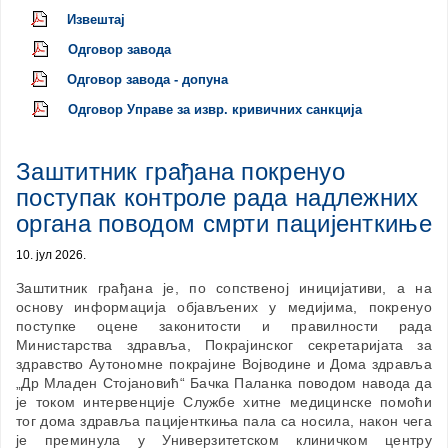
Извештај
Одговор завода
Одговор завода - допуна
Одговор Управе за извр. кривичних санкција
Заштитник грађана покренуо
поступак контроле рада надлежних
органа поводом смрти пацијенткиње
10. јул 2026.
Заштитник грађана је, по сопственој иницијативи, а на
основу информација објављених у медијима, покренуо
поступке оцене законитости и правилности рада
Министарства здравља, Покрајинског секретаријата за
здравство Аутономне покрајине Војводине и Дома здравља
„Др Младен Стојановић“ Бачка Паланка поводом навода да
је током интервенције Службе хитне медицинске помоћи
тог дома здравља пацијенткиња пала са носила, након чега
је преминула у Универзитетском клиничком центру