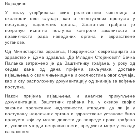
Војводине.
У циљу утврђивања свих релевантних чињеница и
околности овог случаја, као и евентуалних пропуста у
поступању надлежних органа, Заштитник грађана је
покренуо испитне поступке контроле законитости и
правилности рада наведених органа и здравствене
установе.
Од Министарства здравља, Покрајинског секретаријата за
здравство и Дома здравља „Др Младен Стојановић“ Бачка
Паланка затражено је да Заштитнику грађана, у року од
седам дана од дана пријема закључака, доставе
изјашњења о свим чињеницама и околностима овог случаја,
као и сву расположиву документацију од значаја за вођење
поступка.
Након пријема изјашњења и анализе прикупљене
документације, Заштитник грађана ће, у оквиру својих
законом прописаних надлежности, утврдити да ли је у
поступању надлежних органа и здравствене установе било
пропуста који су могли довести до повреде права грађана
и, уколико утврди неправилности, предузети мере у складу
са законом.