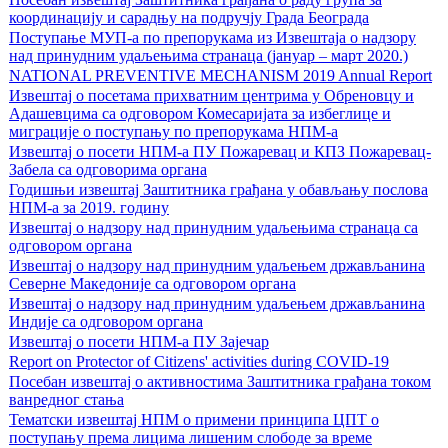
координацију и сарадњу на подручју Града Београда
Поступање МУП-а по препорукама из Извештаја о надзору
над принудним удаљењима странаца (јануар – март 2020.)
NATIONAL PREVENTIVE MECHANISM 2019 Annual Report
Извештај о посетама прихватним центрима у Обреновцу и
Адашевцима са одговором Комесаријата за избеглице и
миграције о поступању по препорукама НПМ-а
Извештај о посети НПМ-а ПУ Пожаревац и КПЗ Пожаревац-
Забела са одговорима органа
Годишњи извештај Заштитника грађана у обављању послова
НПМ-а за 2019. годину
Извештај о надзору над принудним удаљењима странаца са
одговором органа
Извештај о надзору над принудним удаљењем држављанина
Северне Македоније са одговором органа
Извештај о надзору над принудним удаљењем држављанина
Индије са одговором органа
Извештај о посети НПМ-а ПУ Зајечар
Report on Protector of Citizens' activities during COVID-19
Посебан извештај о активностима Заштитника грађана током
ванредног стања
Тематски извештај НПМ о примени принципа ЦПТ o
поступању према лицима лишеним слободе за време