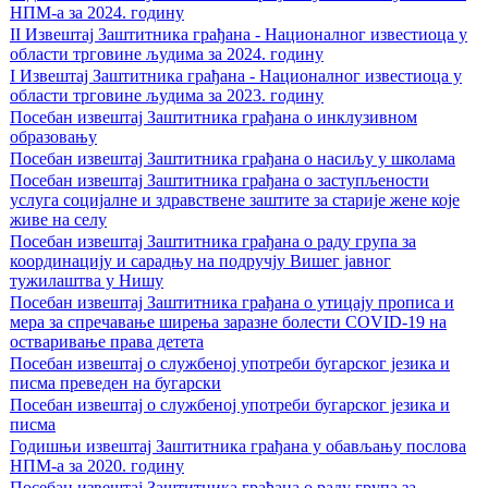
НПМ-а за 2024. годину
II Извештај Заштитника грађана - Националног известиоца у
области трговине људима за 2024. годину
I Извештај Заштитника грађана - Националног известиоца у
области трговине људима за 2023. годину
Посебан извештај Заштитника грађана о инклузивном
образовању
Посебан извештај Заштитника грађана о насиљу у школама
Посебан извештај Заштитника грађана о заступљености
услуга социјалне и здравствене заштите за старије жене које
живе на селу
Посебан извештај Заштитника грађана о раду група за
координацију и сарадњу на подручју Вишег јавног
тужилаштва у Нишу
Посебан извештај Заштитника грађана о утицају прописа и
мера за спречавање ширења заразне болести COVID-19 на
остваривање права детета
Посебан извештај о службеној употреби бугарског језика и
писма преведен на бугарски
Посебан извештај о службеној употреби бугарског језика и
писма
Годишњи извештај Заштитника грађана у обављању послова
НПМ-а за 2020. годину
Посебан извештај Заштитника грађана о раду група за