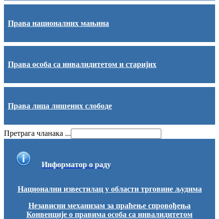
Права националних мањина
Права особа са инвалидитетом и старијих
Права лица лишених слободе
Претрага чланака ...
Информатор о раду
Национални известилац у области трговине људима
Независни механизам за праћење спровођења
Конвенције о правима особа са инвалидитетом