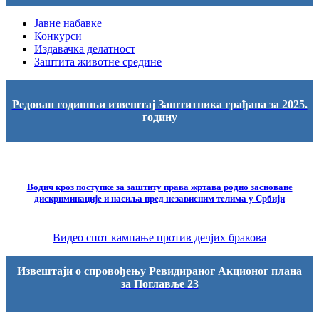
Јавне набавке
Конкурси
Издавачка делатност
Заштита животне средине
Редован годишњи извештај Заштитника грађана за 2025.
годину
Водич кроз поступке за заштиту права жртава родно засноване
дискриминације и насиља пред независним телима у Србији
Видео спот кампање против дечјих бракова
Извештаји о спровођењу Ревидираног Акционог плана
за Поглавље 23