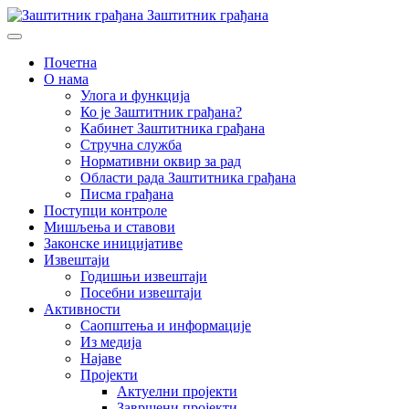
Заштитник грађана
Почетна
О нама
Улога и функција
Ко је Заштитник грађана?
Кабинет Заштитника грађана
Стручна служба
Нормативни оквир за рад
Области рада Заштитника грађана
Писма грађана
Поступци контроле
Мишљења и ставови
Законске иницијативе
Извештаји
Годишњи извештаји
Посебни извештаји
Активности
Саопштења и информације
Из медија
Најаве
Пројекти
Актуелни пројекти
Завршени пројекти