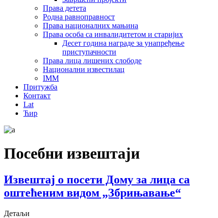
Права детета
Родна равноправност
Права националних мањина
Права особа са инвалидитетом и старијих
Десет година награде за унапређење
приступачности
Права лица лишених слободе
Национални известилац
IMM
Притужба
Контакт
Lat
Ћир
Посебни извештаји
Извештај о посети Дому за лица са
оштећеним видом „Збрињавање“
Детаљи