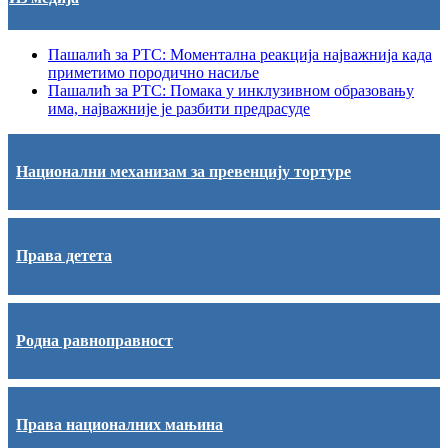
Пашалић за РТС: Моментална реакција најважнија када
приметимо породично насиље
Пашалић за РТС: Помака у инклузивном образовању
има, најважније је разбити предрасуде
Национални механизам за превенцију тортуре
Права детета
Родна равноправност
Права националних мањина