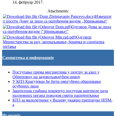
14. фебруар 2017.
Attachments:
Извештај
о посети Дому за лица са оштећеним видом „Збрињавање“
Одговор Дома за лица
са оштећеним видом \"Збрињавање\"
Одговор
Министарства за рад, запошљавање, борачка и социјална
питања
Саопштења и информације
Поступање према мигрантима у центру за азил у
Обреновцу на задовољавајућем нивоу
У КПЗ Крагујевац ће бити омогућено образовање
осуђених лица
Заштитник грађана покренуо поступак контроле рада
надлежних органа поводом смрти пацијенткиње
КПЗ за малолетнике у Ваљеву уважио препоруке НПМ-
а
Из медија