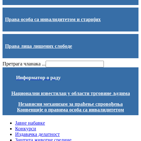
Права особа са инвалидитетом и старијих
Права лица лишених слободе
Претрага чланака ...
Информатор о раду
Национални известилац у области трговине људима
Независни механизам за праћење спровођења
Конвенције о правима особа са инвалидитетом
Јавне набавке
Конкурси
Издавачка делатност
Заштита животне средине