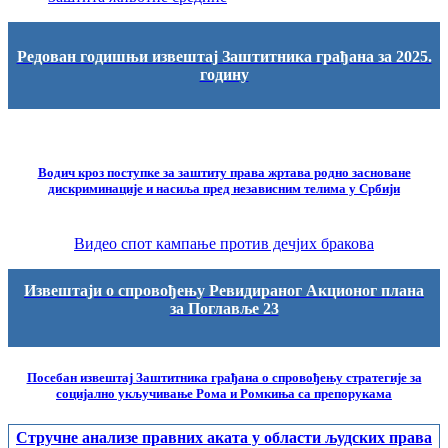
Редован годишњи извештај Заштитника грађана за 2025.
годину
Водич кроз поступке за заштиту права жртава родно засноване
дискриминације и насиља пред независним телима у Србији
Видео спот кампање против дечјих бракова
Извештаји о спровођењу Ревидираног Акционог плана
за Поглавље 23
Посебан извештај Заштитника грађана о спровођењу стратегије за
социјално укључивање Рома и Ромкиња са препорукама
Стручне анализе правних аката у области људских права