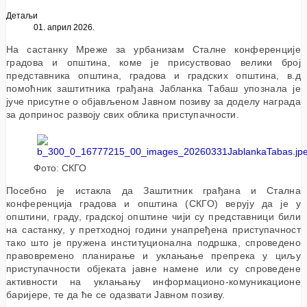
Детаљи
01. април 2026.
На састанку Мреже за урбанизам Сталне конференције
градова и општина, коме је присуствовао велики број
представника општина, градова и градских општина, в.д
помоћник заштитника грађана Јабланка Табаш упознала је
јуче присутне о објављеном Јавном позиву за доделу награда
за допринос развоју свих облика приступачности.
Фото: СКГО
Посебно је истакла да Заштитник грађана и Стална
конференција градова и општина (СКГО) верују да је у
општини, граду, градској општине чији су представници били
на састанку, у претходној години унапређена приступачност
тако што је пружена институционална подршка, спроведено
правовремено планирање и уклањање препрека у циљу
приступачности објеката јавне намене или су спроведене
активности на уклањању информационо-комуникационе
баријере, те да ће се одазвати Јавном позиву.