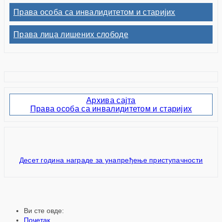
Права особа са инвалидитетом и старијих
Права лица лишених слободе
Архива сајта
Права особа са инвалидитетом и старијих
Десет година награде за унапређење приступачности
Ви сте овде:
Почетак