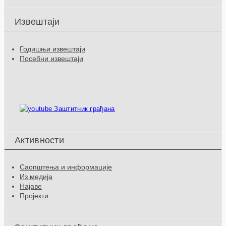
Извештаји
Годишњи извештаји
Посебни извештаји
Заштитник грађана
Активности
Саопштења и информације
Из медија
Најаве
Пројекти