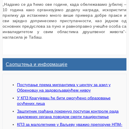
„Надамо се да ћемо ове године, када обележавамо јубилеј –
10 година како организујемо доделу награда, искористити
прилику да истакнемо много више примера добре праксе и
сви заједно допринесемо приступачности, као једном од
основних предуслова за пуно и равноправно учешће особа са
инвалидитетом у свим областима друштвеног живота“-
нагласила је Табаш.
Саопштења и информације
Поступање према мигрантима у центру за азил у
Обреновцу на задовољавајућем нивоу
У КПЗ Крагујевац ће бити омогућено образовање
осуђених лица
Заштитник грађана покренуо поступак контроле рада
надлежних органа поводом смрти пацијенткиње
КПЗ за малолетнике у Ваљеву уважио препоруке НПМ-