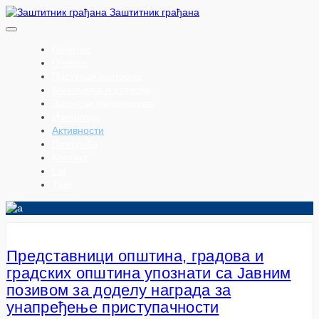
Заштитник грађана
Почетна
О нама
Поступци контроле
Мишљења и ставови
Законске иницијативе
Извештаји
Активности
Притужба
Контакт
Lat
Ћир
Представници општина, градова и
градских општина упознати са Јавним
позивом за доделу награда за
унапређење приступачности