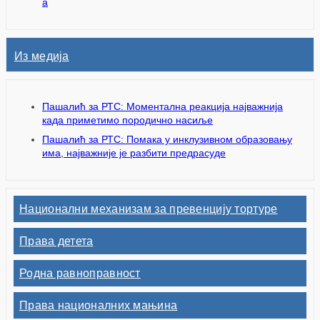
а
Из медија
Пашалић за РТС: Моментална реакција најважнија
када приметимо породично насиље
Пашалић за РТС: Помака у инклузивном образовању
има, најважније је разбити предрасуде
Национални механизам за превенцију тортуре
Права детета
Родна равноправност
Права националних мањина