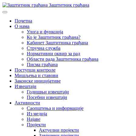
Заштитник грађана
Почетна
О нама
Улога и функција
Ко је Заштитник грађана?
Кабинет Заштитника грађана
Стручна служба
Нормативни оквир за рад
Области рада Заштитника грађана
Писма грађана
Поступци контроле
Мишљења и ставови
Законске иницијативе
Извештаји
Годишњи извештаји
Посебни извештаји
Активности
Саопштења и информације
Из медија
Најаве
Пројекти
Актуелни пројекти
Завршени пројекти