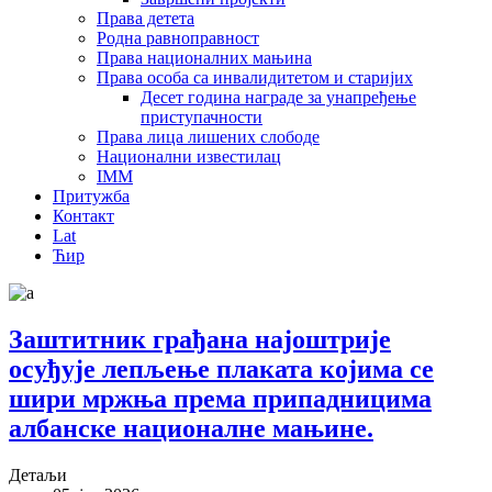
Права детета
Родна равноправност
Права националних мањина
Права особа са инвалидитетом и старијих
Десет година награде за унапређење
приступачности
Права лица лишених слободе
Национални известилац
IMM
Притужба
Контакт
Lat
Ћир
Заштитник грађана најоштрије
осуђује лепљење плаката којима се
шири мржња према припадницима
албанске националне мањине.
Детаљи