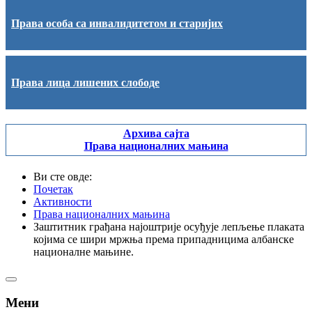
Права особа са инвалидитетом и старијих
Права лица лишених слободе
Архива сајта
Права националних мањина
Ви сте овде:
Почетак
Активности
Права националних мањина
Заштитник грађана најоштрије осуђује лепљење плаката
којима се шири мржња према припадницима албанске
националне мањине.
Мени