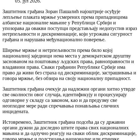
05. јул 2026.
Заштитник грађана Зоран Пашалић најоштрије осуђује
лепљење плаката мржње усмерених према припадницима
албанске националне мањине у Републици Србији и
упозорава да овакви поступци представљају недопустив израз
нетрпељивости и дискриминације, који угрожава сигурност
грађана и нарушава међунационално поверење.
Ширење мржње и нетрпељивости према било којој
националној заједници нема места у демократском друштву
заснованом на поштовању људских права, равноправности и
владавини права. Сваки грађанин Републике Србије има
право да живи без страха од дискриминације, застрашивања и
говора мржње, без обзира на своју националну припадност.
Заштитник грађана очекује да надлежни органи хитно утврде
све околности овог случаја, идентификују и процесуирају
одговорне у складу са законом, као и да предузму све
неопходне мере ради спречавања понављања сличних
инцидената.
Истовремено, Заштитник грађана подсећа да су државни
органи дужни да доследно штите права свих националних
мањина и да одлучно реагују на сваки облик дискриминације,
говора мржње и подстицања националне или етничке