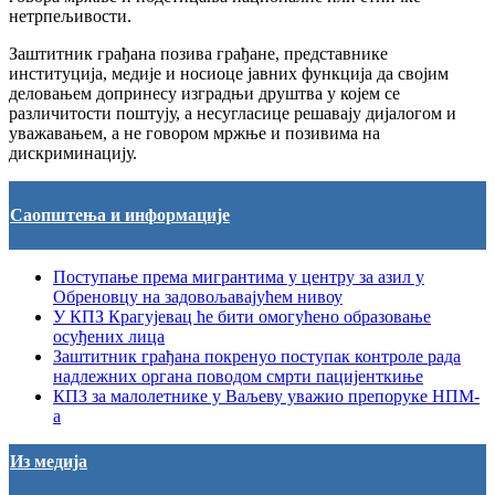
нетрпељивости.
Заштитник грађана позива грађане, представнике
институција, медије и носиоце јавних функција да својим
деловањем допринесу изградњи друштва у којем се
различитости поштују, а несугласице решавају дијалогом и
уважавањем, а не говором мржње и позивима на
дискриминацију.
Саопштења и информације
Поступање према мигрантима у центру за азил у
Обреновцу на задовољавајућем нивоу
У КПЗ Крагујевац ће бити омогућено образовање
осуђених лица
Заштитник грађана покренуо поступак контроле рада
надлежних органа поводом смрти пацијенткиње
КПЗ за малолетнике у Ваљеву уважио препоруке НПМ-
а
Из медија