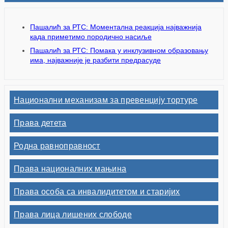
Пашалић за РТС: Моментална реакција најважнија
када приметимо породично насиље
Пашалић за РТС: Помака у инклузивном образовању
има, најважније је разбити предрасуде
Национални механизам за превенцију тортуре
Права детета
Родна равноправност
Права националних мањина
Права особа са инвалидитетом и старијих
Права лица лишених слободе