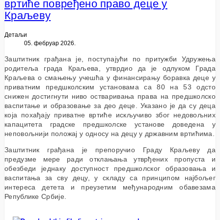
вртиће повређено право деце у
Краљеву
Детаљи
05. фебруар 2026.
Заштитник грађана је, поступајући по притужби Удружења
родитеља града Краљева, утврдио да је одлуком Града
Краљева о смањењу учешћа у финансирању боравка деце у
приватним предшколским установама са 80 на 53 одсто
снижен достигнути ниво остваривања права на предшколско
васпитање и образовање за део деце. Указано је да су деца
која похађају приватне вртиће искључиво због недовољних
капацитета градске предшколске установе доведена у
неповољнији положај у односу на децу у државним вртићима.
Заштитник грађана је препоручио Граду Краљеву да
предузме мере ради отклањања утврђених пропуста и
обезбеди једнаку доступност предшколског образовања и
васпитања за сву децу, у складу са принципом најбољег
интереса детета и преузетим међународним обавезама
Републике Србије.