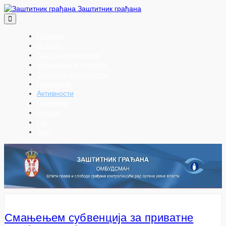
Заштитник грађана
Почетна
О нама
Поступци контроле
Мишљења и ставови
Законске иницијативе
Извештаји
Активности
Притужба
Контакт
Lat
Ћир
Смањењем субвенција за приватне