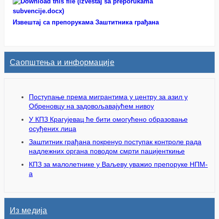
Извештај са препорукама Заштитника грађана
Саопштења и информације
Поступање према мигрантима у центру за азил у
Обреновцу на задовољавајућем нивоу
У КПЗ Крагујевац ће бити омогућено образовање
осуђених лица
Заштитник грађана покренуо поступак контроле рада
надлежних органа поводом смрти пацијенткиње
КПЗ за малолетнике у Ваљеву уважио препоруке НПМ-
а
Из медија