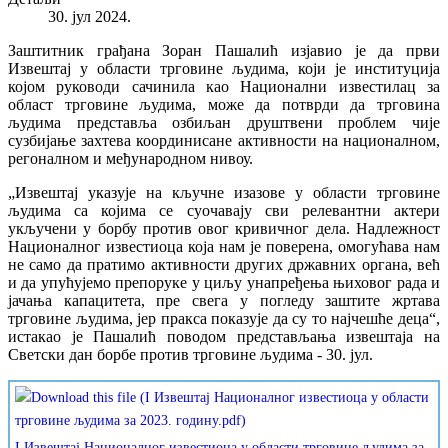
30. јул 2024.
Заштитник грађана Зоран Пашалић изјавио је да први
Извештај у области трговине људима, који је институција
којом руководи сачинила као Национални известилац за
област трговине људима, може да потврди да трговина
људима представља озбиљан друштвени проблем чије
сузбијање захтева координисане активности на националном,
регоналном и међународном нивоу.
„Извештај указује на кључне изазове у области трговине
људима са којима се суочавају сви релевантни актери
укључени у борбу против овог кривичног дела. Надлежност
Националног известиоца која нам је поверена, омогућава нам
не само да пратимо активности других државних органа, већ
и да упућујемо препоруке у циљу унапређења њиховог рада и
јачања капацитета, пре свега у погледу заштите жртава
трговине људима, јер пракса показује да су то најчешће деца“,
истакао је Пашалић поводом представљања извештаја на
Светски дан борбе против трговине људима - 30. јул.
I Извештај Националног известиоца у области трговине људима за