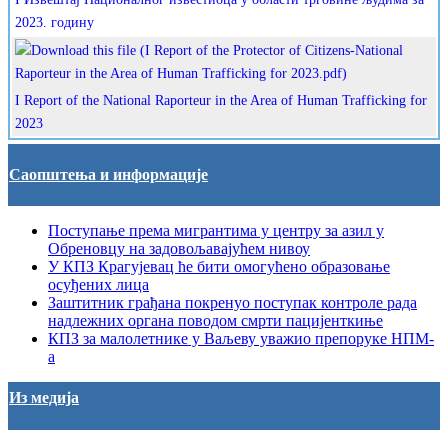
2023. годину
I Report of the National Raporteur in the Area of Human Trafficking for
2023
Саопштења и информације
Поступање према мигрантима у центру за азил у
Обреновцу на задовољавајућем нивоу
У КПЗ Крагујевац ће бити омогућено образовање
осуђених лица
Заштитник грађана покренуо поступак контроле рада
надлежних органа поводом смрти пацијенткиње
КПЗ за малолетнике у Ваљеву уважио препоруке НПМ-
а
Из медија