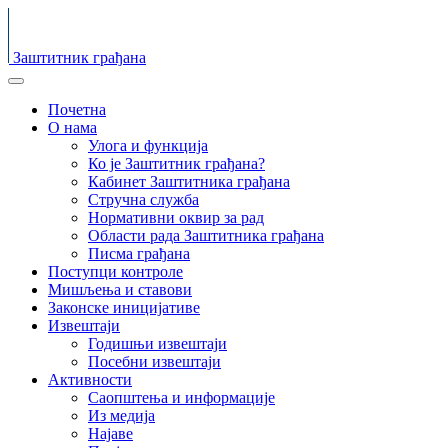
Заштитник грађана
Почетна
О нама
Улога и функција
Ко је Заштитник грађана?
Кабинет Заштитника грађана
Стручна служба
Нормативни оквир за рад
Области рада Заштитника грађана
Писма грађана
Поступци контроле
Мишљења и ставови
Законске иницијативе
Извештаји
Годишњи извештаји
Посебни извештаји
Активности
Саопштења и информације
Из медија
Најаве