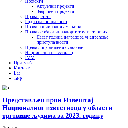
Пројекти
Актуелни пројекти
Завршени пројекти
Права детета
Родна равноправност
Права националних мањина
Права особа са инвалидитетом и старијих
Десет година награде за унапређење
приступачности
Права лица лишених слободе
Национални известилац
IMM
Притужба
Контакт
Lat
Ћир
Представљен први Извештај
Националног известиоца у области
трговине људима за 2023. годину
Детаљи