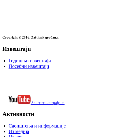
Copyright © 2016. Zaštitnik građana.
Извештаји
Годишњи извештаји
Посебни извештаји
Заштитник грађана
Активности
Саопштења и информације
Из медија
Најаве