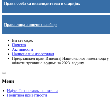
Права особа са инвалидитетом и старијих
Права лица лишених слободе
Ви сте овде:
Почетак
Активности
Национални известилац
Представљен први Извештај Националног известиоца у
области трговине људима за 2023. годину
Мени
Најчешће постављана питања
Политика приватности