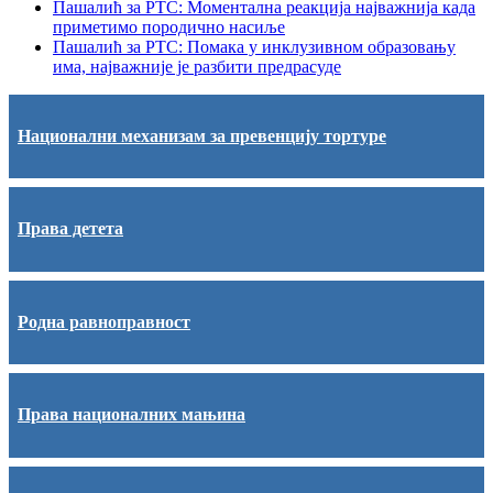
Пашалић за РТС: Моментална реакција најважнија када
приметимо породично насиље
Пашалић за РТС: Помака у инклузивном образовању
има, најважније је разбити предрасуде
Национални механизам за превенцију тортуре
Права детета
Родна равноправност
Права националних мањина