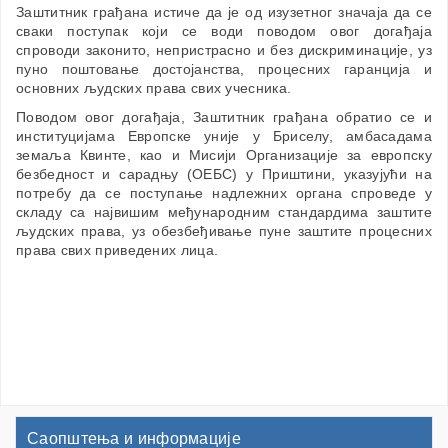
Заштитник грађана истиче да је од изузетног значаја да се
сваки поступак који се води поводом овог догађаја
спроводи законито, непристрасно и без дискриминације, уз
пуно поштовање достојанства, процесних гаранција и
основних људских права свих учесника.
Поводом овог догађаја, Заштитник грађана обратио се и
институцијама Европске уније у Бриселу, амбасадама
земаља Квинте, као и Мисији Организације за европску
безбедност и сарадњу (ОЕБС) у Приштини, указујући на
потребу да се поступање надлежних органа спроведе у
складу са највишим међународним стандардима заштите
људских права, уз обезбеђивање пуне заштите процесних
права свих приведених лица.
Саопштења и информације