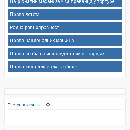
Национални механизам за превенцију тортуре
Права детета
Родна равноправност
Права националних мањина
Права особа са инвалидитетом и старијих
Права лица лишених слободе
Претрага чланака ...