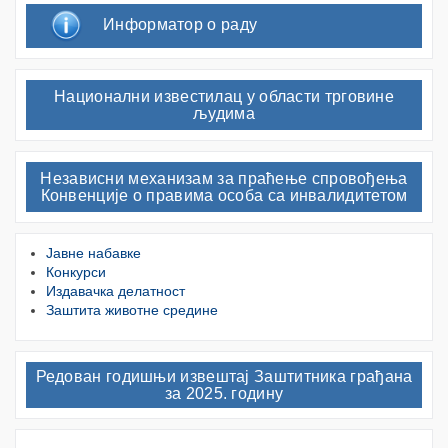
Информатор о раду
Национални известилац у области трговине
људима
Независни механизам за праћење спровођења
Конвенције о правима особа са инвалидитетом
Јавне набавке
Конкурси
Издавачка делатност
Заштита животне средине
Редован годишњи извештај Заштитника грађана
за 2025. годину