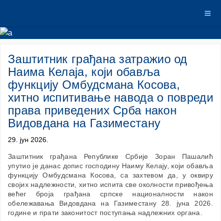
Заштитник грађана затражио од
Наима Келаја, који обавља
функцију Омбудсмана Косова,
хитно испитивање навода о повреди
права приведених Срба након
Видовдана на Газиместану
29. јун 2026.
Заштитник грађана Републике Србије Зоран Пашалић
упутио је данас допис господину Наиму Келају, који обавља
функцију Омбудсмана Косова, са захтевом да, у оквиру
својих надлежности, хитно испита све околности привођења
већег броја грађана српске националности након
обележавања Видовдана на Газиместану 28. јуна 2026.
године и прати законитост поступања надлежних органа.