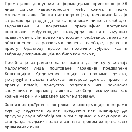
Према јавно доступним информацијама, приведено је 36
лица српске националности, међу којима и једно
малолетно лице. Заштитник грађана је од господина Келаја
затражио да утврди да ли су приликом лишења слободе,
задржавања и покретања прекршајних поступака
поштовани међународни стандарди заштите људских
права, укључујући право на слободу и безбедност, право на
обавештеност о разлозима лишења слободе, право на
приступ браниоцу, право на правично суђење, као и
забрану дискриминације по било ком основу.
Посебно је затражено да се испита да ли су у случају
малолетног лица поштоване гаранције предвиђене
Конвенцијом Уједињених нација о правима детета,
укључујући начело најбољег интереса детета, право на
правну помоћ, присуство родитеља или законског
заступника и примену лишења слободе искључиво као
крајње мере и у најкраћем могућем трајању.
Заштитник грађана је затражио и информације о мерама
које су надлежни органи предузели или планирају да
предузму ради обезбеђивања пуне примене међународних
стандарда људских права и заштите процесних права свих
приведених лица.