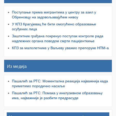
Поступање према мигрантима у центру за азил у
Обреновцу на задовољавајућем нивоу
У КПЗ Крагујевац ће бити омогућено образовање
осуђених лица
Заштитник грађана покренуо поступак контроле рада
надлежних органа поводом смрти пацијенткиње
КПЗ за малолетнике у Ваљеву уважио препоруке НПМ-а
Из медија
Пашалић за РТС: Моментална реакција најважнија када
приметимо породично насиље
Пашалић за РТС: Помака у инклузивном образовању
има, најважније је разбити предрасуде