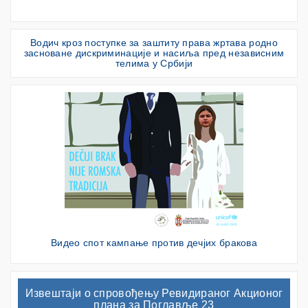
Водич кроз поступке за заштиту права жртава родно
засноване дискриминације и насиља пред независним
телима у Србији
Видео спот кампање против дечјих бракова
Извештаји о спровођењу Ревидираног Акционог
плана за Поглавље 23