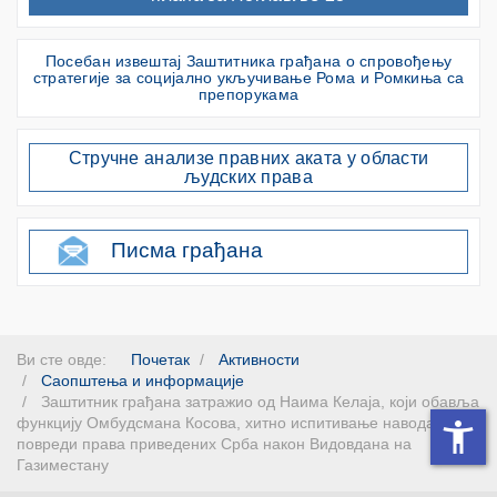
Посебан извештај Заштитника грађана о спровођењу
стратегије за социјално укључивање Рома и Ромкиња са
препорукама
Стручне анализе правних аката у области
људских права
Писма грађана
Ви сте овде:
Почетак
Активности
Саопштења и информације
Заштитник грађана затражио од Наима Келаја, који обавља
функцију Омбудсмана Косова, хитно испитивање навода о
повреди права приведених Срба након Видовдана на
Газиместану