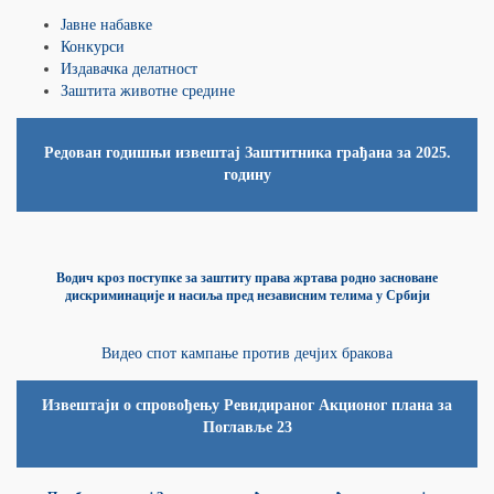
Јавне набавке
Конкурси
Издавачка делатност
Заштита животне средине
Редован годишњи извештај Заштитника грађана за 2025.
годину
Водич кроз поступке за заштиту права жртава родно засноване
дискриминације и насиља пред независним телима у Србији
Видео спот кампање против дечјих бракова
Извештаји о спровођењу Ревидираног Акционог плана за
Поглавље 23