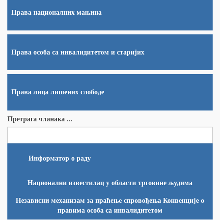
Права националних мањина
Права особа са инвалидитетом и старијих
Права лица лишених слободе
Претрага чланака ...
Информатор о раду
Национални известилац у области трговине људима
Независни механизам за праћење спровођења Конвенције о
правима особа са инвалидитетом