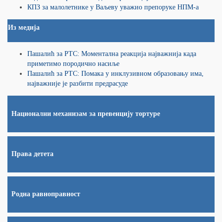
КПЗ за малолетнике у Ваљеву уважио препоруке НПМ-а
Из медија
Пашалић за РТС: Моментална реакција најважнија када
приметимо породично насиље
Пашалић за РТС: Помака у инклузивном образовању има,
најважније је разбити предрасуде
Национални механизам за превенцију тортуре
Права детета
Родна равноправност