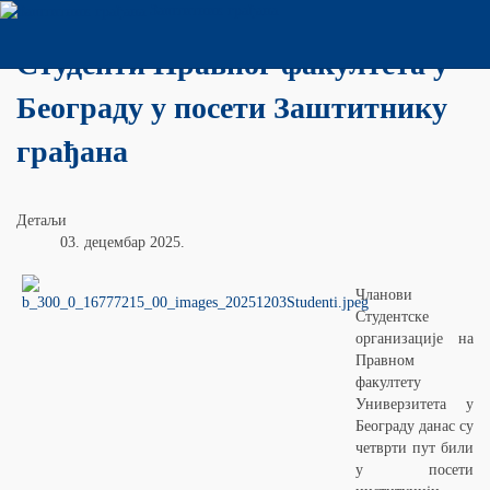
Заштитник грађана
Студенти Правног факултета у
Београду у посети Заштитнику
грађана
Детаљи
03. децембар 2025.
Чланови
Студентске
организације на
Правном
факултету
Универзитета у
Београду данас су
четврти пут били
у посети