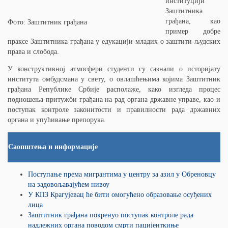
институцији
Заштитника
грађана, као
Фото: Заштитник грађана
пример добре
праксе Заштитника грађана у едукацији младих о заштити људских
права и слобода.
У конструктивној атмосфери студенти су сазнали о историјату
института омбудсмана у свету, о овлашћењима којима Заштитник
грађана Републике Србије располаже, како изгледа процес
подношења притужби грађана на рад органа државне управе, као и
поступак контроле законитости и правилности рада државних
органа и упућивање препорука.
Саопштења и информације
Поступање према мигрантима у центру за азил у Обреновцу
на задовољавајућем нивоу
У КПЗ Крагујевац ће бити омогућено образовање осуђених
лица
Заштитник грађана покренуо поступак контроле рада
надлежних органа поводом смрти пацијенткиње