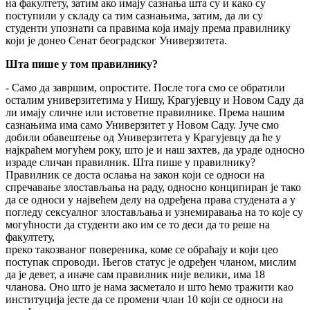
на факултету, затим ако имају сазнања шта су и како су
поступили у складу са тим сазнањима, затим, да ли су
студенти упознати са правима која имају према правилнику
који је донео Сенат београдског Универзитета.
Шта пише у том правилнику?
- Само да завршим, опростите. После тога смо се обратили
осталим универзитетима у Нишу, Крагујевцу и Новом Саду да
ли имају сличне или истоветне правилнике. Према нашим
сазнањима има само Универзитет у Новом Саду. Јуче смо
добили обавештење од Универзитета у Крагујевцу да ће у
најкраћем могућем року, што је и наш захтев, да ураде односно
израде сличан правилник. Шта пише у правилнику?
Правилник се доста ослања на закон који се односи на
спречавање злостављања на раду, односно конципиран је тако
да се односи у највећем делу на одређена права студената а у
погледу сексуалног злостављања и узнемиравања на то које су
могућности да студенти ако им се то деси да то реше на
факултету,
преко такозваног повереника, коме се обраћају и који цео
поступак спроводи. Његов статус је одређен чланом, мислим
да је девет, а иначе сам правилник није велики, има 18
чланова. Оно што је нама засметало и што ћемо тражити као
институција јесте да се промени члан 10 који се односи на