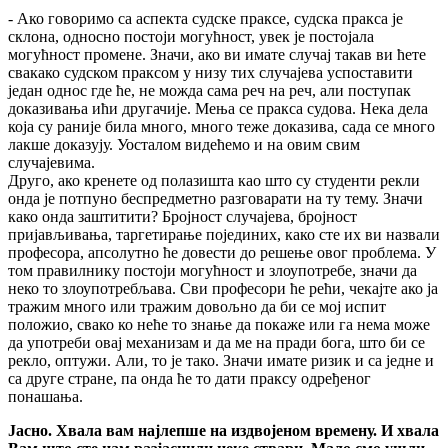
- Ако говоримо са аспекта судске праксе, судска пракса је
склона, односно постоји могућност, увек је постојала
могућност промене. Значи, ако ви имате случај такав ви ћете
свакако судском праксом у низу тих случајева успоставити
један однос где ће, не можда сама реч на реч, али поступак
доказивања ићи другачије. Мења се пракса судова. Нека дела
која су раније била много, много теже доказива, сада се много
лакше доказују. Уосталом видећемо и на овим свим
случајевима.
Друго, ако кренете од полазишта као што су студенти рекли
онда је потпуно беспредметно разговарати на ту тему. Значи
како онда заштитити? Бројност случајева, бројност
пријављивања, таргетирање појединих, како сте их ви назвали
професора, апсолутно ће довести до решење овог проблема. У
том правилнику постоји могућност и злоупотребе, значи да
неко то злоупотребљава. Сви професори ће рећи, чекајте ако ја
тражим много или тражим довољно да би се мој испит
положио, свако ко неће то знање да покаже или га нема може
да употреби овај механизам и да ме на пради бога, што би се
рекло, оптужи. Али, то је тако. Значи имате ризик и са једне и
са друге стране, па онда ће то дати праксу одређеног
понашања.
Јасно. Хвала вам најлепше на издвојеном времену. И хвала