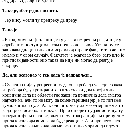
студирања, добри студенти.
Тако је, због једног испита.
- Јер нису могли ту препреку да пређу.
Тако је.
- Е сад, моменат је тај што је ту углавном реч на реч, а то је у
одређеним поступцима веома тешко доказиво. Углавном се
завршава дисциплинским мерама од стране факултета као што
имамо и у овом случају. Факултет је реаговао брзо, зато што је
притисак јавности био такав да није ни могао да реагује
спорије.
Да, али реаговао је тек када је направљен...
- Суштина није у репресији, мада она треба да уследи свакако
и треба да буду третирани као што су сви други који чине
кривична дела из области где закон та кривична дела сматра
најтежима, али то не могу да коментаришем јер је то питање
тужилаштва и суда. Али, оно што могу да коментаришем а то
је да треба ослободити људе. Прво створити у јавности нулту
толеранцију на насиље, значи нема толеранције на причу, чим
прича крене одмах мора да буде реакције. Али пре него што
прича крене, значи када идемо реактивно морамо да идемо