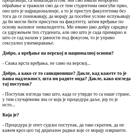
прецизнији, са инвалидитетом. Ми смо имали небројено
обраћање и тражили смо да се тим студентима омогући прво,
оно што је најрационалније, а то је приступ факултетима без
тога да се понижавају, да морају да посебне услове испуњавају
да би могли бити присутни на факултету, затим вређање по
основу њиховог инвалидитета. Ми имамо јако добру сарадњу
са удружењем тих студената, али ово што је сада примарно и
што се сад налази у јавности под фокусом, то је управо
сексуално узнемиравање.
Добро, а вређање на верској и националној основи?
- Свака врста вређања, не само на верској...
Добро, а како се то санкционише? Дакле, кад кажете то је
ваша надлежност, шта ви радите онда? Дакле, како изгледа
тај поступак?
- Поступак изгледа тако што, када се утврди то са наше стране,
у тим случајевима зна се која је процедура даље, јер то је
исто...
Која је?
- Процедура је опет судски поступак, да тако скратим, да не
кажем кроз цео тај дијапазон радњи које се морају извршити.