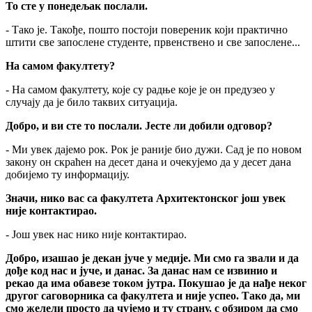
То сте у понедељак послали.
- Тако је. Такође, пошто постоји повереник који практично
штити све запослене студенте, првенствено и све запослене...
На самом факултету?
- На самом факултету, које су радње које је он предузео у
случају да је било таквих ситуација.
Добро, и ви сте то послали. Јесте ли добили одговор?
- Ми увек дајемо рок. Рок је раније био дужи. Сад је по новом
закону он скраћен на десет дана и очекујемо да у десет дана
добијемо ту информацију.
Значи, нико вас са факултета Архитектонског још увек
није контактирао.
- Још увек нас нико није контактирао.
Добро, изашао је декан јуче у медије. Ми смо га звали и да
дође код нас и јуче, и данас. За данас нам се извинио и
рекао да има обавезе током јутра. Покушао је да нађе неког
другог саговорника са факултета и није успео. Тако да, ми
смо желели просто да чујемо и ту страну, с обзиром да смо