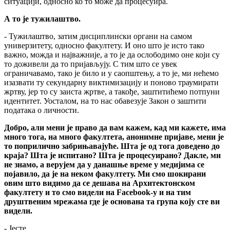
ситуацији, односно ко то може да процесуира.
А то је тужилаштво.
- Тужилаштво, затим дисциплински органи на самом
универзитету, односно факултету. И оно што је исто тако
важно, можда и најважније, а то је да ослободимо оне који су
то доживели да то пријављују. С тим што се увек
ограничавамо, тако је било и у саопштењу, а то је, ми нећемо
изазвати ту секундарну виктимизацију и поново траумирати
жртву, јер то су заиста жртве, а такође, заштитићемо потпуни
идентитет. Уосталом, на то нас обавезује Закон о заштити
података о личности.
Добро, али мени је право да вам кажем, кад ми кажете, има
много тога, на много факултета, анонимне пријаве, мени је
то поприлично забрињавајуће. Шта је од тога доведено до
краја? Шта је испитано? Шта је процесуирано? Дакле, ми
не знамо, а верујем да у данашње време у медијима се
појавило, да је на неком факултету. Ми смо шокирани
овим што видимо да се дешава на Архитектонском
факултету и то смо видели на Facebook-у и на тим
друштвеним мрежама где је основана та група коју сте ви
видели.
- Јесте.