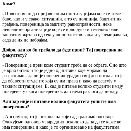
Коме?
- Првенствено да пријаве оним институцијама које се тиме
баве, као и у свакој ситуацији, а то су полиција, Заштитник
грађана, повереница за заштиту равноправности, неке
невладине организације које се врло дуго и темељно баве
заштитом жртава од сексуалног злостављања и узнемиравања,
сада да их не набрајам.
Добро, али ко би требало да буде први? Тај повереник на
факултету?
- Повереник је први коме студент треба да се обрате. Оно што
је врло битно и то је једно од питања које морамо да
разјаснимо - да ли је повереник урадио свој део посла а то је
да обавести студенте која су им права и како да реагују у
таквим ситуацијама. Е, сад је питање колико студенти имају
поверења у свога повереника, али нема разлога да немају.
Али зар није и питање колико факултета уопште има
повереника?
- Апсолутно, то је питање на које сад тражимо одговор.
Очекујемо одговор у наредних неколико дана да се каже ко
има повереника и како је то организовано на факултетима.