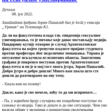
Детаљи
08. јун 2022.
Заштитник грађана Зоран Пашалић био је гост у емисији
„Уранак“ на Телевизији К1.
Да ли на факултетима влада тзв. епидемија сексуалног
узнемиравања, то је питање које данас постављају медији.
Пандорину кутију отворио је случај Архитектонског
факултета на којем тренутно пљуште пријаве студената
против професора због недоличног понашања. Управа је
оптуженог искључила из испитних обавеза. Заштитник
грађана је покренуо поступак против Архитектонског
факултета и он је и мој гост овога јутра, Зоран Пашалић.
Добро јутро и добро дошли! Много вам хвала што сте
дошли да разговарамо на ову тему.
- Хвала вам на позиву!
Дакле, како је све почело, хоћу то да ми испричате…
- Па, у највећем броју случајева ми покрећемо поступке по
сазнању из медија. Тако је дошло и до ове ситуације. Чим смо
видели објаву у медијима о конкретним сведочењима