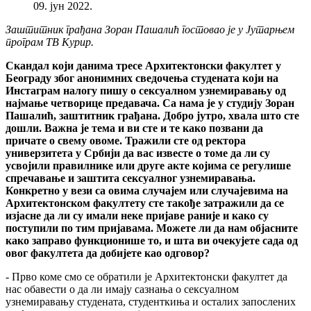
09. јун 2022.
Заштитник грађана Зоран Пашалић гостовао је у Јутарњем
програм ТВ Курир.
Скандал који данима тресе Архитектонски факултет у
Београду због анонимних сведочења студената који на
Инстаграм налогу пишу о сексуалном узнемиравању од
најмање четворице предавача. Са нама је у студију Зоран
Пашалић, заштитник грађана. Добро јутро, хвала што сте
дошли. Важна је тема и ви сте и те како позвани да
причате о свему овоме. Тражили сте од ректора
универзитета у Србији да вас известе о томе да ли су
усвојили правилнике или друге акте којима се регулише
спречавање и заштита сексуалног узнемиравања.
Конкретно у вези са овима случајем или случајевима на
Архитектонском факултету сте такође затражили да се
изјасне да ли су имали неке пријаве раније и како су
поступили по тим пријавама. Можете ли да нам објасните
како заправо функционише то, и шта ви очекујете сада од
овог факултета да добијете као одговор?
- Прво коме смо се обратили је Архитектонски факултет да
нас обавести о да ли имају сазнања о сексуалном
узнемиравању студената, студенткиња и осталих запослених