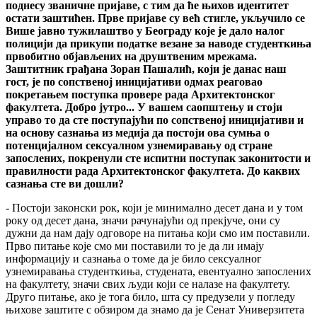
поднесу званичне пријаве, с тим да ће њихов идентитет
остати заштићен. Прве пријаве су већ стигле, укључило се
Више јавно тужилаштво у Београду које је дало налог
полицији да прикупи податке везане за наводе студенткиња
првобитно објављених на друштвеним мрежама.
Заштитник грађана Зоран Пашалић, који је данас наш
гост, је по сопственој иницијативи одмах реаговао
покретањем поступка провере рада Архитектонског
факултета. Добро јутро... У вашем саопштењу и стоји
управо то да сте поступајући по сопственој иницијативи и
на основу сазнања из медија да постоји ова сумња о
потенцијалном сексуалном узнемиравању од стране
запослених, покренули сте испитни поступак законитости и
правилности рада Архитектонског факултета. До каквих
сазнања сте ви дошли?
- Постоји законски рок, који је минимално десет дана и у том
року од десет дана, значи рачунајући од прекјуче, они су
дужни да нам дају одговоре на питања који смо им поставили.
Прво питање које смо ми поставили то је да ли имају
информацију и сазнања о томе да је било сексуалног
узнемиравања студенткиња, студената, евентуално запослених
на факултету, значи свих људи који се налазе на факултету.
Друго питање, ако је тога било, шта су предузели у погледу
њихове заштите с обзиром да знамо да је Сенат Универзитета