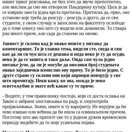
нашег првог реаговања, не бих хтео да звучи препотентно,
али мислим да смо ми отворили Пандорину кутију. Циљ је да
се изврши заиста једна врста притиска. Притиска да, прво, оне
установе које треба да реагују – реагују, а друго, да се сви
студенти, у овом случају и запослени на факултету ослободе
да о томе изнесу оно што су видели или доживели. То ствара
још многе приче, али сада да станемо на овоме.
Јавност је склона кад је овако нешто у питању да
коментарише. То је главна тема, видели сте, свуда и сви
као да ли си чуо шта се дешава и онда неко је ту да осуди,
неко је да се запита и тако даље. Онда сам чула једно
питање јуче, да ли је могуће да оволики број студената
онако заједнички измислио ову причу. То је било једно. С
друге стране су склони они који априори поверују у све
што прочитају. Неки кажу, ко зна, можда је неко
осветољубив и знате већ какве су те приче.
- Видите, у том правилнику постоји, који се доста ослања на
Закон о забрани злостављања на раду, и злоупотреба
пријављивања. Значи, имате и ту варијанту. Не верујем да би
неко изашао или већина да би ишла са измишљеном причом.
Поготову што ако пратите све то у једном дужем временском
периоду видећете да то није усамљена појава.