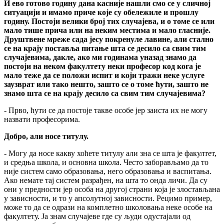
И ево готово годину дана касније нашли смо се у сличној
ситуацији и имамо приче које су обележиле и прошлу
годину. Постоји велики број тих случајева, и о томе се или
мало тише прича или на неким местима и мало гласније.
Друштвене мреже сада јесу покренуле лавине, али стално
се на крају поставља питање шта се десило са свим тим
случајевима, дакле, ако ми годинама уназад знамо да
постоји на неком факултету неки професор код кога је
мало теже да се положи испит и који тражи неке услуге
заузврат или тако нешто, зашто се о томе ћути, зашто не
знамо шта се на крају десило са свим тим случајевима?
- Прво, ћути се да постоје такве особе јер заиста их не могу
назвати професорима.
Добро, али носе титулу.
- Могу да носе какву хоћете титулу али зна се шта је факултет,
и средња школа, и основна школа. Често заборављамо да то
није систем само образовања, него образовања и васпитања.
Ако немате тај систем разрађен, на шта то онда личи. Да су
они у предности јер особа на другој страни која је злостављана
у зависности, и то у апсолутној зависности. Рецимо пример,
може то да се одрази на комплетно школовања неке особе на
факултету. Ја знам случајеве где су људи одустајали од