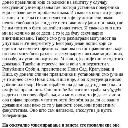
донео правилник који се односи на заштиту у случају
сексуалног узнемиравања где постоји установа повереника
који се бави овом проблематиком. И свакако, оно што је врло
важно, а то је да се они студенти који су доживели овако
нешто слободно јаве и да се исто тако могу јавити и нама, где
ће им потпуно бити заштићен идентитет. И свакако оно што
ми не желимо да се деси, а то је да буду секундарно
виктимизовани. Такође смо јуче разматрали могућност да
упутимо и Универзитету у Београду један допис који се
односи на измене појединих чланова из тог правилника, које
по нама могу бити разлог за секундарну виктимизација оних,
назваћу их условно жртвама. Условно, јер није ништа од тога
доказано. Такође интересује нас и који универзитети у
Републици Србији, првенствено Нови Сад, Крагујевац и
Ниш, су донели сличне правилнике и установили смо јуче да
је то донео само Нови Сад. Ниш није, а од Крагујевца нисмо
добили одговор. Инсистираћемо да данас дају одговор да ли
имају тај правилник. Оно што ће Заштитник грађана убудуће
радити на основу обраћања, а и мимо тога, то је да се заиста
ова појава провери у потпуности без обзира да ли се ради о
државним или како се то у јавности зове, или приватним
факултетима. Оно што сам нагласио, апсолутна је нулта
толеранција.
На сексуално узнемиравање и заиста сте позвали све оне