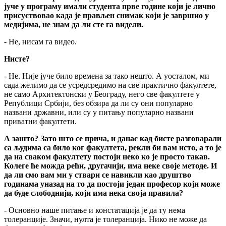
јуче у програму имали студента прве године који је лично
присуствовао када је прављен снимак који је завршио у
медијима, не знам да ли сте га видели.
- Не, нисам га видео.
Нисте?
- Не. Није јуче било времена за тако нешто. А уосталом, ми
сада желимо да се усредсредимо на све практично факултете,
не само Архитектонски у Београду, него све факултете у
Републици Србији, без обзира да ли су они популарно
названи државни, или су у питању популарно названи
приватни факултети.
А зашто? Зато што се прича, и данас кад бисте разговарали
са људима са било ког факултета, рекли би вам исто, а то је
да на сваком факултету постоји неко ко је просто такав.
Колеге ће можда рећи, другачији, има неке своје методе. И
да ли смо вам ми у ствари се навикли као друштво
годинама уназад на то да постоји један професор који може
да буде слободнији, који има нека своја правила?
- Основно наше питање и констатација је да ту нема
толеранције. Значи, нулта је толеранција. Нико не може да