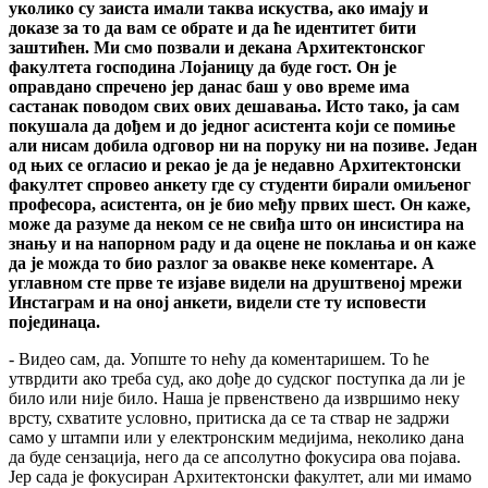
уколико су заиста имали таква искуства, ако имају и
доказе за то да вам се обрате и да ће идентитет бити
заштићен. Ми смо позвали и декана Архитектонског
факултета господина Лојаницу да буде гост. Он је
оправдано спречено јер данас баш у ово време има
састанак поводом свих ових дешавања. Исто тако, ја сам
покушала да дођем и до једног асистента који се помиње
али нисам добила одговор ни на поруку ни на позиве. Један
од њих се огласио и рекао је да је недавно Архитектонски
факултет спровео анкету где су студенти бирали омиљеног
професора, асистента, он је био међу првих шест. Он каже,
може да разуме да неком се не свиђа што он инсистира на
знању и на напорном раду и да оцене не поклања и он каже
да је можда то био разлог за овакве неке коментаре. А
углавном сте прве те изјаве видели на друштвеној мрежи
Инстаграм и на оној анкети, видели сте ту исповести
појединаца.
- Видео сам, да. Уопште то нећу да коментаришем. То ће
утврдити ако треба суд, ако дође до судског поступка да ли је
било или није било. Наша је првенствено да извршимо неку
врсту, схватите условно, притиска да се та ствар не задржи
само у штампи или у електронским медијима, неколико дана
да буде сензација, него да се апсолутно фокусира ова појава.
Јер сада је фокусиран Архитектонски факултет, али ми имамо