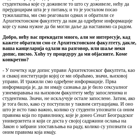
студенткиња које су доживеле то што су доживеле, нећу да
прејудицирам шта је у питању, и то је уосталом посао
тужилаштва, ми смо реаговали одмах и обратили се
Архитектонском факултету да нам да одређене информације
које су нама нужне да би могли даље да наставимо са радом.
Добро, нећу вас прекидати много, али ме интересује, кад
кажете обратили смо се Архитектонском факултету, дакле,
ваша канцеларија одлази на разговор, или шаље неки
допис, писмо. Хоћу ту процедуру да ми објасните. Коме
конкретно?
- У почетку иде допис управи Архитектонског факултета, као
и свакој институцији којој се ми обраћамо, значи, њиховој
управи. И тражили смо одређене информације. Прва
информација је, да ли имају сазнања да је било сексуалног
узнемиравања на њиховом факултету међу запосленима и
студентима. Значи, не искључује остале запослене. Затим, ако
је тога било, како су поступили у таквим ситуацијама. И оно
што је исто тако важно, колико су студенти упознати са оним
правима која по правилнику, које је донео Сенат Београдског
универзитета и који се доста у својој садржини ослања на
Закон о забрани злостављања на раду, колико су упознати са
оним правима која имају.