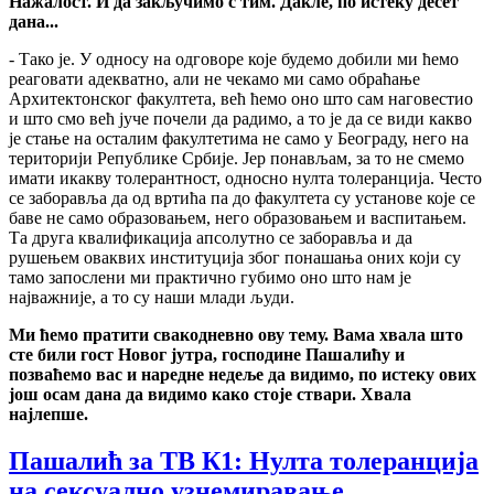
Нажалост. И да закључимо с тим. Дакле, по истеку десет
дана...
- Тако је. У односу на одговоре које будемо добили ми ћемо
реаговати адекватно, али не чекамо ми само обраћање
Архитектонског факултета, већ ћемо оно што сам наговестио
и што смо већ јуче почели да радимо, а то је да се види какво
је стање на осталим факултетима не само у Београду, него на
територији Републике Србије. Јер понављам, за то не смемо
имати икакву толерантност, односно нулта толеранција. Често
се заборавља да од вртића па до факултета су установе које се
баве не само образовањем, него образовањем и васпитањем.
Та друга квалификација апсолутно се заборавља и да
рушењем оваквих институција због понашања оних који су
тамо запослени ми практично губимо оно што нам је
најважније, а то су наши млади људи.
Ми ћемо пратити свакодневно ову тему. Вама хвала што
сте били гост Новог јутра, господине Пашалићу и
позваћемо вас и наредне недеље да видимо, по истеку ових
још осам дана да видимо како стоје ствари. Хвала
најлепше.
Пашалић за ТВ К1: Нулта толеранција
на сексуално узнемиравање