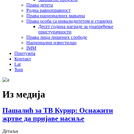
Права детета
Родна равноправност
Права националних мањина
Права особа са инвалидитетом и старијих
Десет година награде за унапређење
приступачности
Права лица лишених слободе
Национални известилац
IMM
Притужба
Контакт
Lat
Ћир
Из медија
Пашалић за ТВ Курир: Оснажити
жртве да пријаве насиље
Детаљи