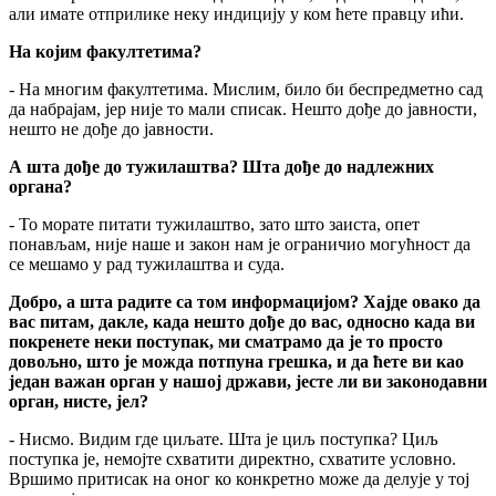
али имате отприлике неку индицију у ком ћете правцу ићи.
На којим факултетима?
- На многим факултетима. Мислим, било би беспредметно сад
да набрајам, јер није то мали списак. Нешто дође до јавности,
нешто не дође до јавности.
А шта дође до тужилаштва? Шта дође до надлежних
органа?
- То морате питати тужилаштво, зато што заиста, опет
понављам, није наше и закон нам је ограничио могућност да
се мешамо у рад тужилаштва и суда.
Добро, а шта радите са том информацијом? Хајде овако да
вас питам, дакле, када нешто дође до вас, односно када ви
покренете неки поступак, ми сматрамо да је то просто
довољно, што је можда потпуна грешка, и да ћете ви као
један важан орган у нашој држави, јесте ли ви законодавни
орган, нисте, јел?
- Нисмо. Видим где циљате. Шта је циљ поступка? Циљ
поступка је, немојте схватити директно, схватите условно.
Вршимо притисак на оног ко конкретно може да делује у тој