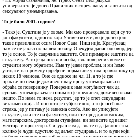
- По мојим сазнањима, не. Прво, Сенат Београдског
универзитета је донео Правилник о спречавању и заштити од
сексуалног узнемиравања.
То је било 2001. године?
- Тако је. Суштина је у овоме. Ми смо проверавали који су то
још факултети, односно који Универзитети, ко је донео још
такве правилнике осим Новог Сада. Ниш није, Крагујевац
нам се не јавља по нашем позиву. Очекујем данас одговор, јер
то је основ. То је садржина заштите. Оне примарне заштите на
факултету. А то је да постоји особа, тзв. повереник коме се
студенти могу обратити. Има ту један проблем, и ми ћемо
утицати на промену одређене нормативе у том правилнику од
неких 18 чланова. Оне се односе на чл. 11, а то је где
практично неко је доживео такву врсту узнемиравања и
обраћа се поверенику. Повереник има могућност чак да
суочава узнемиравача са оним ко је преживео, доживео овако
нешто. По нама то нема резултат, јер то је опет секундарна
виктимизација. И оно што је субјективно, а то је осећање
страха, јер у питању је зависна особа. Ако ви уписујете
факултет, или сте на факултету, или сте пред дипломским,
магистарским, докторским студијама, ви зависите од вашег
ментора и професора. Сигуран сам да знате и да јавност зна
колико је људи одустало од даљег студирања, и то људи који
су били солидни или добри студенти, зато што нису могли ту