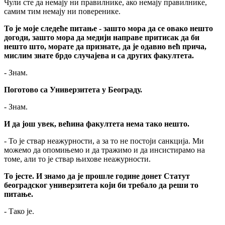
Чули сте да немају ни правилнике, ако немају правилнике,
самим тим немају ни поверенике.
То је моје следеће питање - зашто мора да се овако нешто
догоди, зашто мора да медији направе притисак да би
нешто што, морате да признате, да је одавно већ прича,
мислим знате брдо случајева и са других факултета.
- Знам.
Поготово са Универзитета у Београду.
- Знам.
И да још увек, већина факултета нема тако нешто.
- То је ствар неажурности, а за то не постоји санкција. Ми
можемо да опомињемо и да тражимо и да инсистирамо на
томе, али то је ствар њихове неажурности.
То јесте. И знамо да је прошле године донет Статут
београдског универзитета који би требало да реши то
питање.
- Тако је.