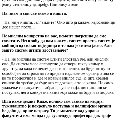
једну степеницу да пређу. Или нису хтели.
Па, знам и сви све знамо и ништа.
- Па, није ништа. Јел’ видите? Оно што ја кажем, најосновнији
део нашег посла...
Не мислим конкретно на вас, немојте погрешно да сме
схватите. Него хоћу да вам кажем, систем просто, систем је
моћнији од сваког појединца и то нам је свима јасно. Али
зашто систем штити злостављаче?
- Па, не мислим да систем штити злостављаче, али мислим
ово. Да систем мора апсолутно да створи такву климу у
друштву, да када се неком деси тако нешто, да буде потпуно
ослобођен од страха да то пријави надлежном органу, а зна се
ко то процесуира и где је крајњи епилог суд. И шта крајњи
епилог би требао да буде ако се докаже, а то је казна. Не само
удаљење са факултета, забрана, суспензија, дисциплински
поступак, него конкретна казна која може да буде и затворска.
Шта каже декан? Каже, колико сам сазнао из медија,
тужилаштво је покренуло поступак и полицијски органи
ће доћи да врше истрагу. То је моменат кад управа
факултета има мандат да суспендује професора док траје