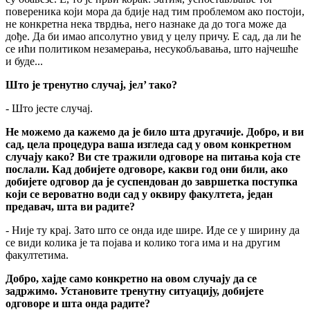
повереника који мора да бдије над тим проблемом ако постоји,
не конкретна нека тврдња, него назнаке да до тога може да
дође. Да би имао апсолутно увид у целу причу. Е сад, да ли ће
се ићи политиком незамерања, несукобљавања, што најчешће
и буде...
Што је тренутно случај, јел’ тако?
- Што јесте случај.
Не можемо да кажемо да је било шта другачије. Добро, и ви
сад, цела процедура ваша изгледа сад у овом конкретном
случају како? Ви сте тражили одговоре на питања која сте
послали. Кад добијете одговоре, какви год они били, ако
добијете одговор да је суспендован до завршетка поступка
који се вероватно води сад у оквиру факултета, један
предавач, шта ви радите?
- Није ту крај. Зато што се онда иде шире. Иде се у ширину да
се види колика је та појава и колико тога има и на другим
факултетима.
Добро, хајде само конкретно на овом случају да се
задржимо. Установите тренутну ситуацију, добијете
одговоре и шта онда радите?