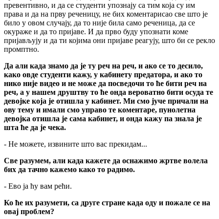
превентивно, и да се студенти упознају са тим која су им
права и да на прву реченицу, не бих коментарисао све што је
било у овом случају, да то није била само реченица, да се
окураже и да то пријаве. И да прво буду упознати коме
пријављују и да ти којима они пријаве реагују, што би се рекло
промптно.
Да али када знамо да је ту реч на реч, и ако се то десило,
како овде студенти кажу, у кабинету предатора, и ако то
нико није видео и не може да посведочи то ће бити реч на
реч, а у нашем друштву то ће онда вероватно бити осуда те
девојке која је отишла у кабинет. Ми смо јуче причали на
ову тему и имали смо управо те коментаре, пунолетна
девојка отишла је сама кабинет, и онда кажу па знала је
шта ће да је чека.
- Не можете, извините што вас прекидам...
Све разумем, али када кажете да оснажимо жртве волела
бих да тачно кажемо како то радимо.
- Ево ја ћу вам рећи.
Ко ће их разумети, са друге стране када оду и пожале се на
овај проблем?