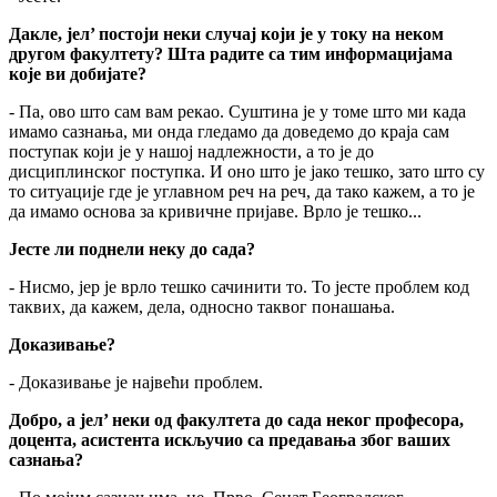
Дакле, јел’ постоји неки случај који је у току на неком
другом факултету? Шта радите са тим информацијама
које ви добијате?
- Па, ово што сам вам рекао. Суштина је у томе што ми када
имамо сазнања, ми онда гледамо да доведемо до краја сам
поступак који је у нашој надлежности, а то је до
дисциплинског поступка. И оно што је јако тешко, зато што су
то ситуације где је углавном реч на реч, да тако кажем, а то је
да имамо основа за кривичне пријаве. Врло је тешко...
Јесте ли поднели неку до сада?
- Нисмо, јер је врло тешко сачинити то. То јесте проблем код
таквих, да кажем, дела, односно таквог понашања.
Доказивање?
- Доказивање је највећи проблем.
Добро, а јел’ неки од факултета до сада неког професора,
доцента, асистента искључио са предавања због ваших
сазнања?