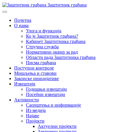
Заштитник грађана
Почетна
О нама
Улога и функција
Ко је Заштитник грађана?
Кабинет Заштитника грађана
Стручна служба
Нормативни оквир за рад
Области рада Заштитника грађана
Писма грађана
Поступци контроле
Мишљења и ставови
Законске иницијативе
Извештаји
Годишњи извештаји
Посебни извештаји
Активности
Саопштења и информације
Из медија
Најаве
Пројекти
Актуелни пројекти
Завршени пројекти