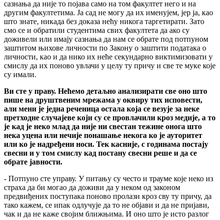
сазнања да није то појава само на том факултет него и на
другим факултетима. Ја сад не могу да их именујем, јер ја, као
што знате, никада без доказа нећу никога таргетирати. Зато
смо се и обратили студентима свих факултета да ако су
доживели или имају сазнања да нам се обрате под потпуном
заштитом њихове личности по Закону о заштити података о
личности, као и да нико их неће секундарно виктимизовати у
смислу да их поново увлачи у целу ту причу и све те муке које
су имали.
Ви сте у праву. Нећемо детаљно анализирати све оно што
пише на друштвеним мрежама у оквиру тих исповести,
али мени је једна реченица остала која се везује за неке
претходне случајеве који су се провлачили кроз медије, а то
је кад је неко млад да није ни свестан тежине онога што
нека уцена или нечије понашање некога ко је ауторитет
или ко је надређени носи. Тек касније, с годинама постају
свесни и у том смислу кад постану свесни реше и да се
обрате јавности.
- Потпуно сте управу. У питању су често и трауме које неко из
страха да би могао да доживи да у неком од законом
предвиђених поступака поново пролази кроз сву ту причу, да
тако кажем, се ипак одлучује да то не објави и да не пријави,
чак и да не каже својим ближњима. И оно што је исто разлог