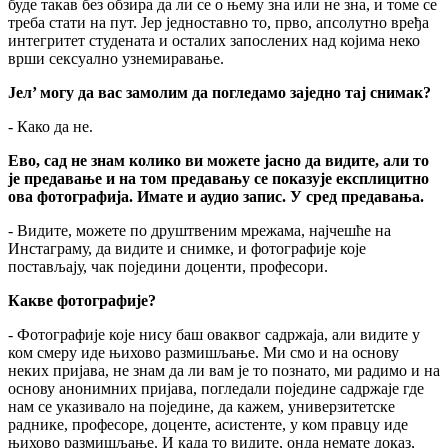
буде такав без обзира да ли се о њему зна или не зна, и томе се
треба стати на пут. Јер једноставно то, прво, апсолутно вређа
интегритет студената и осталих запослених над којима неко
врши сексуално узнемиравање.
Јел’ могу да вас замолим да погледамо заједно тај снимак?
- Како да не.
Ево, сад не знам колико ви можете јасно да видите, али то
је предавање и на том предавању се показује експлицитно
ова фотографија. Имате и аудио запис. У сред предавања.
- Видите, можете по друштвеним мрежама, најчешће на
Инстаграму, да видите и снимке, и фотографије које
постављају, чак поједини доценти, професори.
Какве фотографије?
- Фотографије које нису баш оваквог садржаја, али видите у
ком смеру иде њихово размишљање. Ми смо и на основу
неких пријава, не знам да ли вам је то познато, ми радимо и на
основу анонимних пријава, погледали поједине садржаје где
нам се указивало на поједине, да кажем, универзитетске
раднике, професоре, доценте, асистенте, у ком правцу иде
њихово размишљање. И када то видите, онда немате доказ,