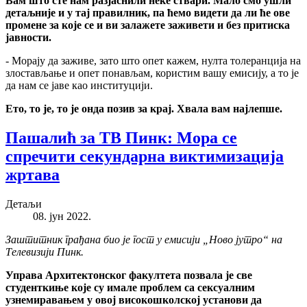
Вам што сте нам разјаснили неке ствари. Мало смо ушли
детаљније и у тај правилник, па ћемо видети да ли ће ове
промене за које се и ви залажете заживети и без притиска
јавности.
- Морају да заживе, зато што опет кажем, нулта толеранција на
злостављање и опет понављам, користим вашу емисију, а то је
да нам се јаве као институцији.
Ето, то је, то је онда позив за крај. Хвала вам најлепше.
Пашалић за ТВ Пинк: Мора се
спречити секундарна виктимизација
жртава
Детаљи
08. јун 2022.
Заштитник грађана био је гост у емисији „Ново јутро“ на
Телевизији Пинк.
Управа Архитектонског факултета позвала је све
студенткиње које су имале проблем са сексуалним
узнемиравањем у овој високошколској установи да