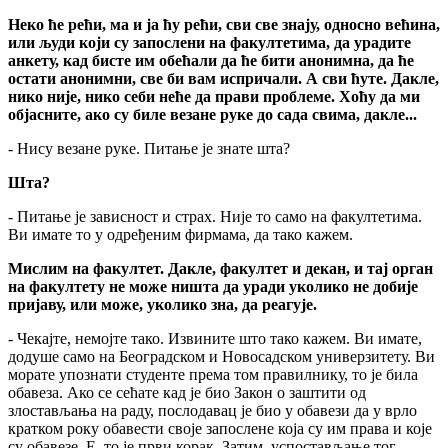
Неко ће рећи, ма и ја ћу рећи, сви све знају, односно већина,
или људи који су запослени на факултетима, да урадите
анкету, кад бисте им обећали да ће бити анонимна, да ће
остати анонимни, све би вам испричали. А сви ћуте. Дакле,
нико није, нико себи неће да прави проблеме. Хоћу да ми
објасните, ако су биле везане руке до сада свима, дакле...
- Нису везане руке. Питање је знате шта?
Шта?
- Питање је зависност и страх. Није то само на факултетима.
Ви имате то у одређеним фирмама, да тако кажем.
Мислим на факултет. Дакле, факултет и декан, и тај орган
на факултету не може ништа да уради уколико не добије
пријаву, или може, уколико зна, да реагује.
- Чекајте, немојте тако. Извините што тако кажем. Ви имате,
додуше само на Београдском и Новосадском универзитету. Ви
морате упознати студенте према том правилнику, то је била
обавеза. Ако се сећате кад је био Закон о заштити од
злостављања на раду, послодавац је био у обавези да у врло
кратком року обавести своје запослене која су им права и које
су обавезе. Е, то је први корак. Затим, успостављање тог