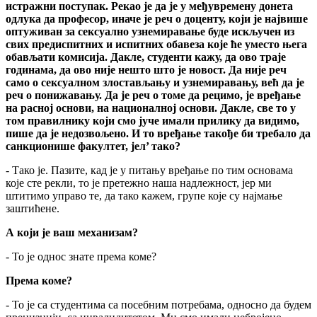
истражни поступак. Рекао је да је у међувремену донета
одлука да професор, иначе је реч о доценту, који је највише
оптуживан за сексуално узнемиравање буде искључен из
свих предиспитних и испитних обавеза које ће уместо њега
обављати комисија. Дакле, студенти кажу, да ово траје
годинама, да ово није нешто што је новост. Да није реч
само о сексуалном злостављању и узнемиравању, већ да је
реч о понижавању. Да је реч о томе да рецимо, је вређање
на расној основи, на националној основи. Дакле, све то у
том правилнику који смо јуче имали прилику да видимо,
пише да је недозвољено. И то вређање такође би требало да
санкционише факултет, јел’ тако?
- Тако је. Пазите, кад је у питању вређање по тим основама
које сте рекли, то је претежно наша надлежност, јер ми
штитимо управо те, да тако кажем, групе које су најмање
заштићене.
А који је ваш механизам?
- То је однос знате према коме?
Према коме?
- То је са студентима са посебним потребама, односно да будем